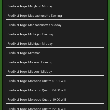
Prediksi Togel Maryland Midday
Prediksi Togel Massachusetts Evening
Prediksi Togel Massachusetts Midday
Prediksi Togel Michigan Evening
Prediksi Togel Michigan Midday
Prediksi Togel Miramar
Prediksi Togel Missouri Evening
Prediksi Togel Missouri Midday
Prediksi Togel Morocco Quatro 01:01 WIB
Prediksi Togel Morocco Quatro 04:00 WIB
Prediksi Togel Morocco Quatro 19:00 WIB
Prediksi Togel Morocco Quatro 22:00 WIB