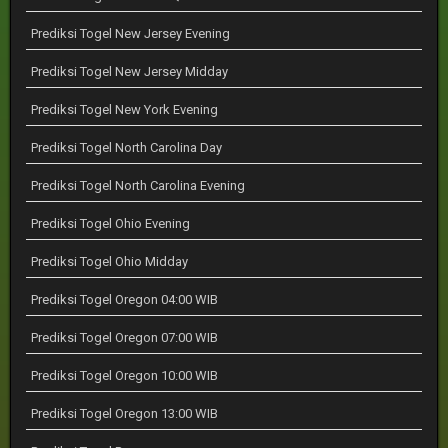
Prediksi Togel New Jersey Evening
Prediksi Togel New Jersey Midday
Prediksi Togel New York Evening
Prediksi Togel North Carolina Day
Prediksi Togel North Carolina Evening
Prediksi Togel Ohio Evening
Prediksi Togel Ohio Midday
Prediksi Togel Oregon 04:00 WIB
Prediksi Togel Oregon 07:00 WIB
Prediksi Togel Oregon 10:00 WIB
Prediksi Togel Oregon 13:00 WIB