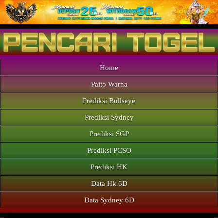
Home
Paito Warna
Prediksi Bullseye
Prediksi Sydney
Prediksi SGP
Prediksi PCSO
Prediksi HK
Data Hk 6D
Data Sydney 6D