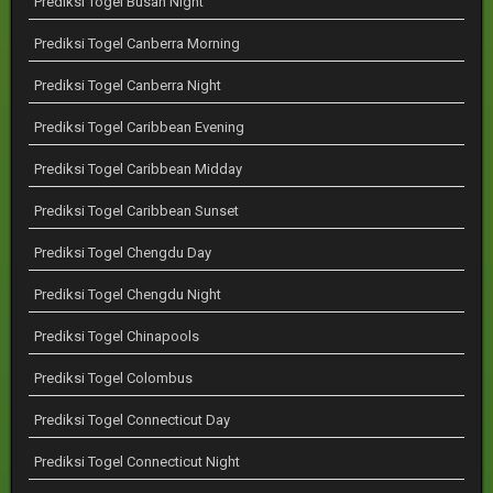
Prediksi Togel Busan Night
Prediksi Togel Canberra Morning
Prediksi Togel Canberra Night
Prediksi Togel Caribbean Evening
Prediksi Togel Caribbean Midday
Prediksi Togel Caribbean Sunset
Prediksi Togel Chengdu Day
Prediksi Togel Chengdu Night
Prediksi Togel Chinapools
Prediksi Togel Colombus
Prediksi Togel Connecticut Day
Prediksi Togel Connecticut Night