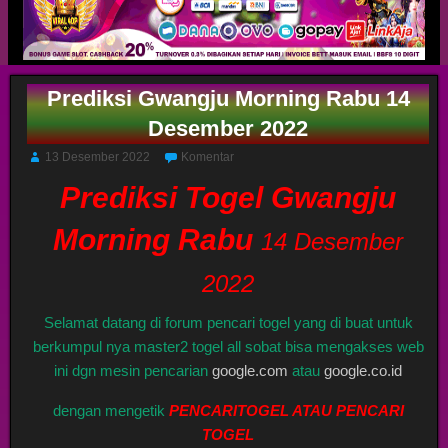
Prediksi Gwangju Morning Rabu 14
Desember 2022
13 Desember 2022
Komentar
Prediksi Togel Gwangju
Morning Rabu
14 Desember
2022
Selamat datang di forum pencari togel yang di buat untuk
berkumpul nya master2 togel all sobat bisa mengakses web
ini dgn mesin pencarian
google.com
atau
google.co.id
dengan mengetik
PENCARITOGEL ATAU PENCARI
TOGEL