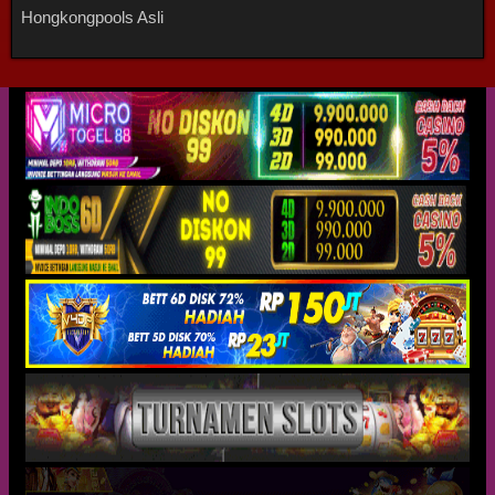
Hongkongpools Asli