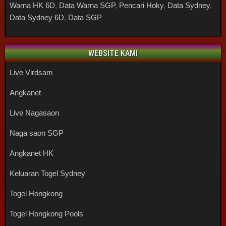
Warna HK 6D
,
Data Warna SGP
,
Pencari Hoky
,
Data Sydney
,
Data Sydney 6D
,
Data SGP
WEBSITE KAMI
Live Virdsam
Angkanet
Live Nagasaon
Naga saon SGP
Angkanet HK
Keluaran Togel Sydney
Togel Hongkong
Togel Hongkong Pools