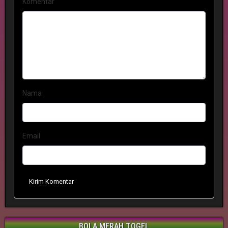
Komentar
Nama
Email
Kirim Komentar
BOLA MERAH TOGEL