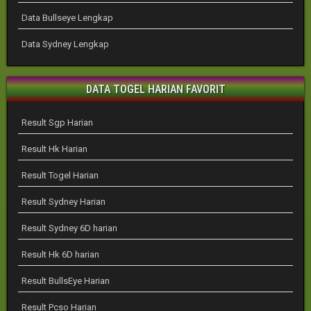
Data Bullseye Lengkap
Data Sydney Lengkap
DATA TOGEL HARIAN FAVORIT
Result Sgp Harian
Result Hk Harian
Result Togel Harian
Result Sydney Harian
Result Sydney 6D harian
Result Hk 6D harian
Result BullsEye Harian
Result Pcso Harian