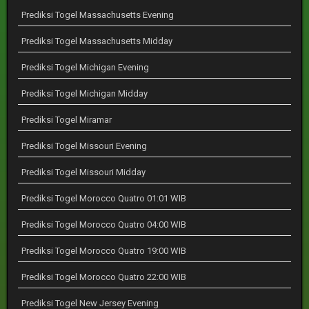
Prediksi Togel Massachusetts Evening
Prediksi Togel Massachusetts Midday
Prediksi Togel Michigan Evening
Prediksi Togel Michigan Midday
Prediksi Togel Miramar
Prediksi Togel Missouri Evening
Prediksi Togel Missouri Midday
Prediksi Togel Morocco Quatro 01:01 WIB
Prediksi Togel Morocco Quatro 04:00 WIB
Prediksi Togel Morocco Quatro 19:00 WIB
Prediksi Togel Morocco Quatro 22:00 WIB
Prediksi Togel New Jersey Evening