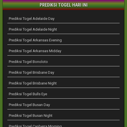
PREDIKSI TOGEL HARI INI
Prediksi Togel Adelaide Day
Prediksi Togel Adelaide Night
Prediksi Togel Arkansas Evening
Prediksi Togel Arkansas Midday
Prediksi Togel Bonoloto
Prediksi Togel Brisbane Day
Prediksi Togel Brisbane Night
Prediksi Togel Bulls Eye
Prediksi Togel Busan Day
Prediksi Togel Busan Night
Prediksi Togel Canberra Morning