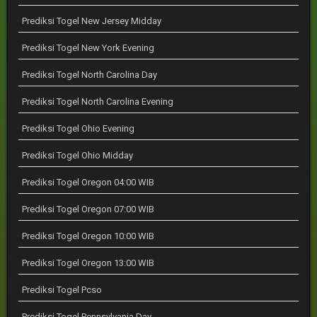
Prediksi Togel New Jersey Midday
Prediksi Togel New York Evening
Prediksi Togel North Carolina Day
Prediksi Togel North Carolina Evening
Prediksi Togel Ohio Evening
Prediksi Togel Ohio Midday
Prediksi Togel Oregon 04:00 WIB
Prediksi Togel Oregon 07:00 WIB
Prediksi Togel Oregon 10:00 WIB
Prediksi Togel Oregon 13:00 WIB
Prediksi Togel Pcso
Prediksi Togel Pennsylvania Day