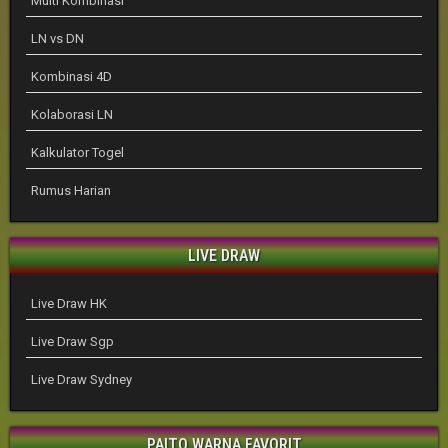
Multi Kombinasi
LN vs DN
Kombinasi 4D
Kolaborasi LN
Kalkulator Togel
Rumus Harian
LIVE DRAW
Live Draw HK
Live Draw Sgp
Live Draw Sydney
PAITO WARNA FAVORIT