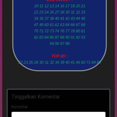
10 11 12 13 14 16 17 18 20 21
22 23 24 26 27 28 30 31 32 33
34 36 37 38 40 41 42 43 44 46
47 48 60 61 62 63 64 66 67 68
70 71 72 73 74 76 77 78 80 81
82 83 84 86 87 88 90 91 92 93
94 96 97 98
TOP 2D :
22 23 26 28 30 31 32 34 38 40 41 46 60 71 84 86
Tinggalkan Komentar
Komentar