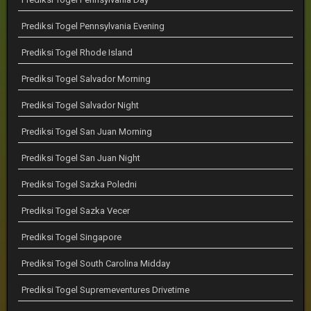
Prediksi Togel Pennsylvania Evening
Prediksi Togel Rhode Island
Prediksi Togel Salvador Morning
Prediksi Togel Salvador Night
Prediksi Togel San Juan Morning
Prediksi Togel San Juan Night
Prediksi Togel Sazka Poledni
Prediksi Togel Sazka Vecer
Prediksi Togel Singapore
Prediksi Togel South Carolina Midday
Prediksi Togel Supremeventures Drivetime