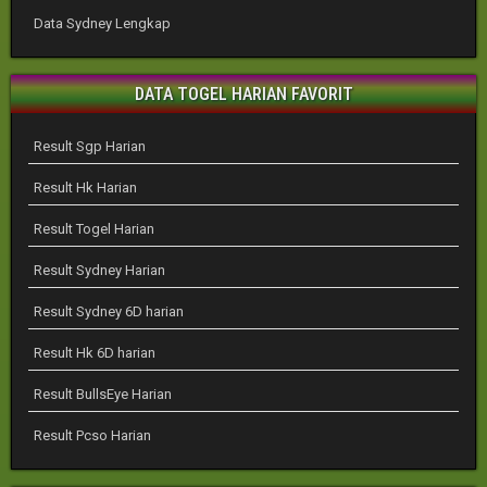
Data Sydney Lengkap
DATA TOGEL HARIAN FAVORIT
Result Sgp Harian
Result Hk Harian
Result Togel Harian
Result Sydney Harian
Result Sydney 6D harian
Result Hk 6D harian
Result BullsEye Harian
Result Pcso Harian