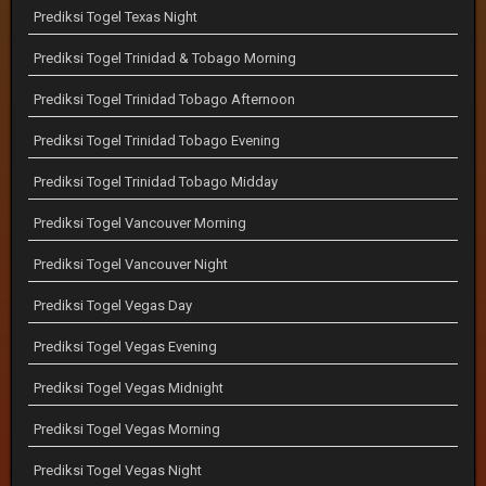
Prediksi Togel Texas Night
Prediksi Togel Trinidad & Tobago Morning
Prediksi Togel Trinidad Tobago Afternoon
Prediksi Togel Trinidad Tobago Evening
Prediksi Togel Trinidad Tobago Midday
Prediksi Togel Vancouver Morning
Prediksi Togel Vancouver Night
Prediksi Togel Vegas Day
Prediksi Togel Vegas Evening
Prediksi Togel Vegas Midnight
Prediksi Togel Vegas Morning
Prediksi Togel Vegas Night