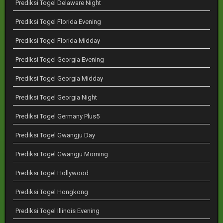
Prediksi Togel Delaware Night
Prediksi Togel Florida Evening
Prediksi Togel Florida Midday
Prediksi Togel Georgia Evening
Prediksi Togel Georgia Midday
Prediksi Togel Georgia Night
Prediksi Togel Germany Plus5
Prediksi Togel Gwangju Day
Prediksi Togel Gwangju Morning
Prediksi Togel Hollywood
Prediksi Togel Hongkong
Prediksi Togel Illinois Evening