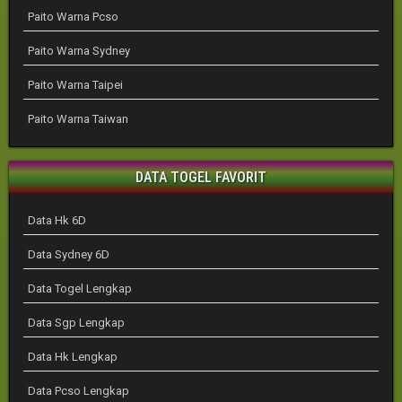
Paito Warna Pcso
Paito Warna Sydney
Paito Warna Taipei
Paito Warna Taiwan
DATA TOGEL FAVORIT
Data Hk 6D
Data Sydney 6D
Data Togel Lengkap
Data Sgp Lengkap
Data Hk Lengkap
Data Pcso Lengkap