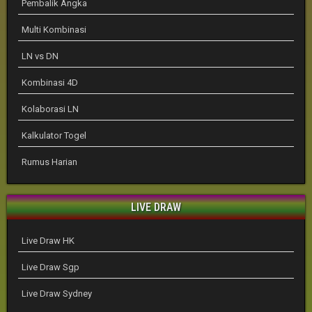
Pembalik Angka
Multi Kombinasi
LN vs DN
Kombinasi 4D
Kolaborasi LN
Kalkulator Togel
Rumus Harian
LIVE DRAW
Live Draw HK
Live Draw Sgp
Live Draw Sydney