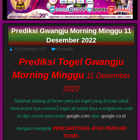
Prediksi Gwangju Morning Minggu 11
Desember 2022
10 Desember 2022
Komentar
Prediksi Togel Gwangju
Morning Minggu
11 Desember
2022
Selamat datang di forum pencari togel yang di buat untuk
berkumpul nya master2 togel all sobat bisa mengakses web
ini dgn mesin pencarian
google.com
atau
google.co.id
dengan mengetik
PENCARITOGEL ATAU PENCARI
TOGEL