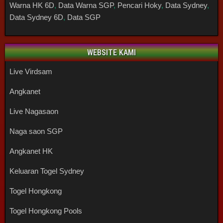
Warna HK 6D
,
Data Warna SGP
,
Pencari Hoky
,
Data Sydney
,
Data Sydney 6D
,
Data SGP
WEBSITE KAMI
Live Virdsam
Angkanet
Live Nagasaon
Naga saon SGP
Angkanet HK
Keluaran Togel Sydney
Togel Hongkong
Togel Hongkong Pools