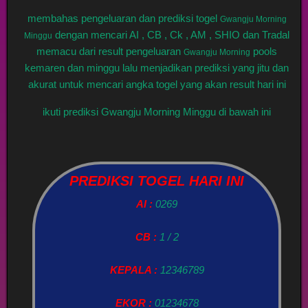
membahas pengeluaran dan prediksi togel
Gwangju Morning
dengan mencari AI , CB , Ck , AM , SHIO dan Tradal
Minggu
memacu dari result pengeluaran
pools
Gwangju Morning
kemaren dan minggu lalu menjadikan prediksi yang jitu dan
akurat untuk mencari angka togel yang akan result hari ini
ikuti prediksi Gwangju Morning Minggu di bawah ini
PREDIKSI TOGEL HARI INI
AI :
0269
CB :
1 / 2
KEPALA :
12346789
EKOR :
01234678