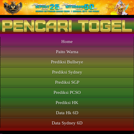
Home
Paito Warna
Prediksi Bullseye
Prediksi Sydney
Prediksi SGP
Prediksi PCSO
Prediksi HK
Data Hk 6D
Data Sydney 6D