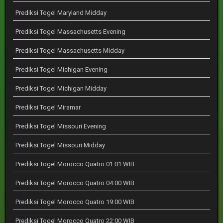
Prediksi Togel Maryland Midday
Prediksi Togel Massachusetts Evening
Prediksi Togel Massachusetts Midday
Prediksi Togel Michigan Evening
Prediksi Togel Michigan Midday
Prediksi Togel Miramar
Prediksi Togel Missouri Evening
Prediksi Togel Missouri Midday
Prediksi Togel Morocco Quatro 01:01 WIB
Prediksi Togel Morocco Quatro 04:00 WIB
Prediksi Togel Morocco Quatro 19:00 WIB
Prediksi Togel Morocco Quatro 22:00 WIB