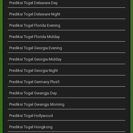
Prediksi Togel Delaware Day
Prediksi Togel Delaware Night
Prediksi Togel Florida Evening
Prediksi Togel Florida Midday
Prediksi Togel Georgia Evening
Prediksi Togel Georgia Midday
Prediksi Togel Georgia Night
Prediksi Togel Germany Plus5
Prediksi Togel Gwangju Day
Prediksi Togel Gwangju Morning
Prediksi Togel Hollywood
Prediksi Togel Hongkong