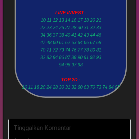
LINE INVEST :
10 11 12 13 14 16 17 18 20 21
22 23 24 26 27 28 30 31 32 33
34 36 37 38 40 41 42 43 44 46
47 48 60 61 62 63 64 66 67 68
70 71 72 73 74 76 77 78 80 81
82 83 84 86 87 88 90 91 92 93
94 96 97 98
TOP 2D :
10 11 18 20 24 28 30 31 32 60 63 70 73 74 84 97
Tinggalkan Komentar