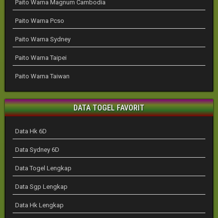
Paito Warna Magnum Cambodia
Paito Warna Pcso
Paito Warna Sydney
Paito Warna Taipei
Paito Warna Taiwan
DATA TOGEL FAVORIT
Data Hk 6D
Data Sydney 6D
Data Togel Lengkap
Data Sgp Lengkap
Data Hk Lengkap