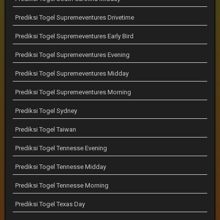
Prediksi Togel Supremeventures Drivetime
Prediksi Togel Supremeventures Early Bird
Prediksi Togel Supremeventures Evening
Prediksi Togel Supremeventures Midday
Prediksi Togel Supremeventures Morning
Prediksi Togel Sydney
Prediksi Togel Taiwan
Prediksi Togel Tennesse Evening
Prediksi Togel Tennesse Midday
Prediksi Togel Tennesse Morning
Prediksi Togel Texas Day