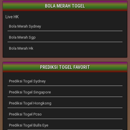
BOLA MERAH TOGEL
Live HK
Bola Merah Sydney
Bola Merah Sgp
Bola Merah Hk
PREDIKSI TOGEL FAVORIT
Prediksi Togel Sydney
Prediksi Togel Singapore
Prediksi Togel Hongkong
Prediksi Togel Pcso
Prediksi Togel Bulls Eye