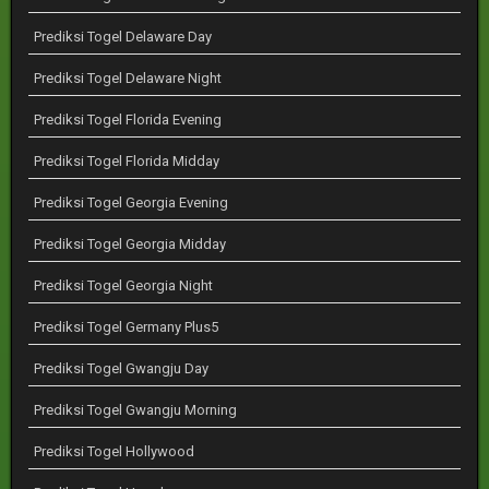
Prediksi Togel Delaware Day
Prediksi Togel Delaware Night
Prediksi Togel Florida Evening
Prediksi Togel Florida Midday
Prediksi Togel Georgia Evening
Prediksi Togel Georgia Midday
Prediksi Togel Georgia Night
Prediksi Togel Germany Plus5
Prediksi Togel Gwangju Day
Prediksi Togel Gwangju Morning
Prediksi Togel Hollywood