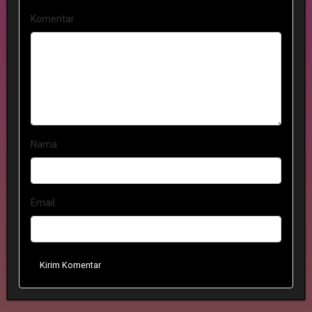
Komentar
Nama
Email
Kirim Komentar