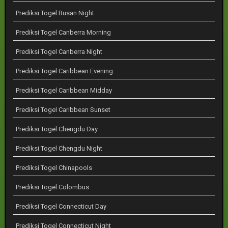
Prediksi Togel Busan Night
Prediksi Togel Canberra Morning
Prediksi Togel Canberra Night
Prediksi Togel Caribbean Evening
Prediksi Togel Caribbean Midday
Prediksi Togel Caribbean Sunset
Prediksi Togel Chengdu Day
Prediksi Togel Chengdu Night
Prediksi Togel Chinapools
Prediksi Togel Colombus
Prediksi Togel Connecticut Day
Prediksi Togel Connecticut Night