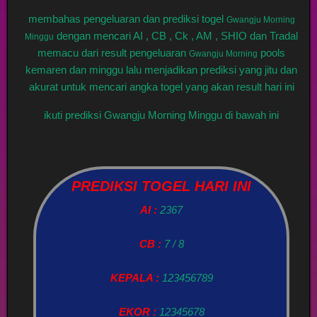
membahas pengeluaran dan prediksi togel
Gwangju Morning
dengan mencari AI , CB , Ck , AM , SHIO dan Tradal
Minggu
memacu dari result pengeluaran
pools
Gwangju Morning
kemaren dan minggu lalu menjadikan prediksi yang jitu dan
akurat untuk mencari angka togel yang akan result hari ini
ikuti prediksi Gwangju Morning Minggu di bawah ini
PREDIKSI TOGEL HARI INI
AI :
2367
CB :
7 / 8
KEPALA :
123456789
EKOR :
12345678