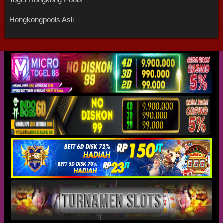
Hongkongpools Asli