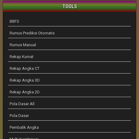
TOOLS
BBFS
Rumus Prediksi Otomatis
Rumus Manual
Rekap Kumat
Rekap Angka CT
Rekap Angka 3D
Rekap Angka 2D
Pola Dasar All
Pola Dasar
Pembalik Angka