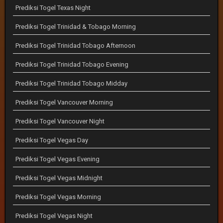
Prediksi Togel Texas Night
Prediksi Togel Trinidad & Tobago Morning
Prediksi Togel Trinidad Tobago Afternoon
Prediksi Togel Trinidad Tobago Evening
Prediksi Togel Trinidad Tobago Midday
Prediksi Togel Vancouver Morning
Prediksi Togel Vancouver Night
Prediksi Togel Vegas Day
Prediksi Togel Vegas Evening
Prediksi Togel Vegas Midnight
Prediksi Togel Vegas Morning
Prediksi Togel Vegas Night