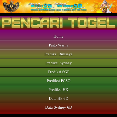
Home
Paito Warna
Prediksi Bullseye
Prediksi Sydney
Prediksi SGP
Prediksi PCSO
Prediksi HK
Data Hk 6D
Data Sydney 6D