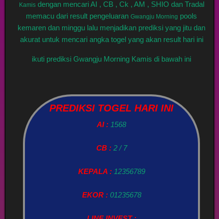
dengan mencari AI , CB , Ck , AM , SHIO dan Tradal
Kamis
memacu dari result pengeluaran
pools
Gwangju Morning
kemaren dan minggu lalu menjadikan prediksi yang jitu dan
akurat untuk mencari angka togel yang akan result hari ini
ikuti prediksi Gwangju Morning Kamis di bawah ini
PREDIKSI TOGEL HARI INI
AI :
1568
CB :
2 / 7
KEPALA :
12356789
EKOR :
01235678
LINE INVEST :