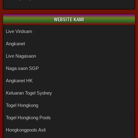
WEBSITE KAMI
Live Virdsam
Angkanet
Live Nagasaon
Naga saon SGP
Angkanet HK
Keluaran Togel Sydney
Togel Hongkong
Togel Hongkong Pools
Hongkongpools Asli