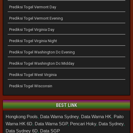
Prediksi Togel Vermont Day
Prediksi Togel Vermont Evening
Prediksi Togel Virginia Day
Prediksi Togel Virginia Night
Prediksi Togel Washington Dc Evening
Prediksi Togel Washington Dc Midday
Prediksi Togel West Virginia
Prediksi Togel Wisconsin
BEST LINK
Hongkong Pools
,
Data Warna Sydney
,
Data Warna HK
,
Paito
Warna HK 6D
,
Data Warna SGP
,
Pencari Hoky
,
Data Sydney
,
Data Sydney 6D
,
Data SGP