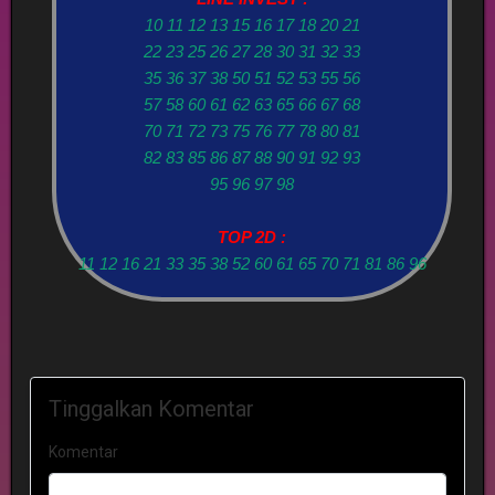
10 11 12 13 15 16 17 18 20 21
22 23 25 26 27 28 30 31 32 33
35 36 37 38 50 51 52 53 55 56
57 58 60 61 62 63 65 66 67 68
70 71 72 73 75 76 77 78 80 81
82 83 85 86 87 88 90 91 92 93
95 96 97 98
TOP 2D :
11 12 16 21 33 35 38 52 60 61 65 70 71 81 86 96
Tinggalkan Komentar
Komentar