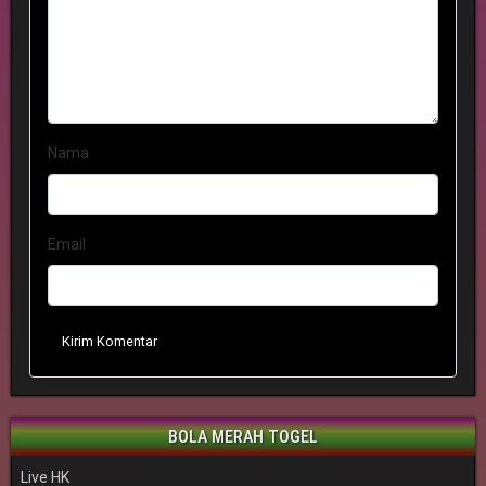
Nama
Email
Kirim Komentar
BOLA MERAH TOGEL
Live HK