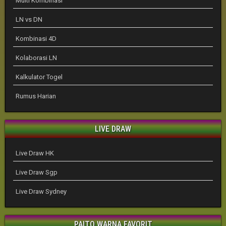
Multi Kombinasi
LN vs DN
Kombinasi 4D
Kolaborasi LN
Kalkulator Togel
Rumus Harian
LIVE DRAW
Live Draw HK
Live Draw Sgp
Live Draw Sydney
PAITO WARNA FAVORIT