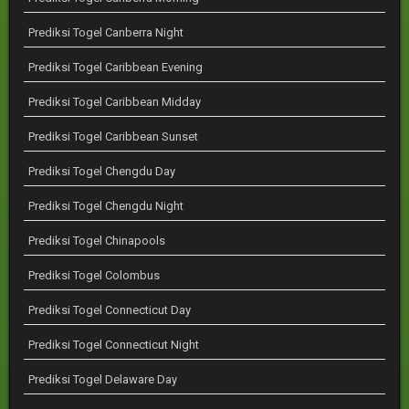
Prediksi Togel Canberra Night
Prediksi Togel Caribbean Evening
Prediksi Togel Caribbean Midday
Prediksi Togel Caribbean Sunset
Prediksi Togel Chengdu Day
Prediksi Togel Chengdu Night
Prediksi Togel Chinapools
Prediksi Togel Colombus
Prediksi Togel Connecticut Day
Prediksi Togel Connecticut Night
Prediksi Togel Delaware Day