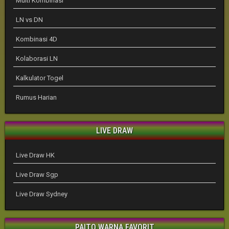
Multi Kombinasi
LN vs DN
Kombinasi 4D
Kolaborasi LN
Kalkulator Togel
Rumus Harian
LIVE DRAW
Live Draw HK
Live Draw Sgp
Live Draw Sydney
PAITO WARNA FAVORIT