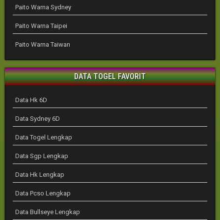
Paito Warna Sydney
Paito Warna Taipei
Paito Warna Taiwan
DATA TOGEL FAVORIT
Data Hk 6D
Data Sydney 6D
Data Togel Lengkap
Data Sgp Lengkap
Data Hk Lengkap
Data Pcso Lengkap
Data Bullseye Lengkap