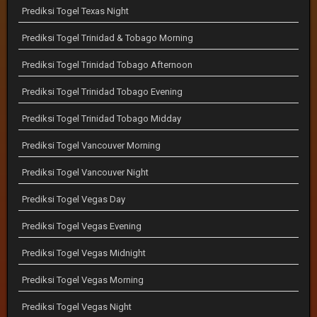
Prediksi Togel Texas Night
Prediksi Togel Trinidad & Tobago Morning
Prediksi Togel Trinidad Tobago Afternoon
Prediksi Togel Trinidad Tobago Evening
Prediksi Togel Trinidad Tobago Midday
Prediksi Togel Vancouver Morning
Prediksi Togel Vancouver Night
Prediksi Togel Vegas Day
Prediksi Togel Vegas Evening
Prediksi Togel Vegas Midnight
Prediksi Togel Vegas Morning
Prediksi Togel Vegas Night