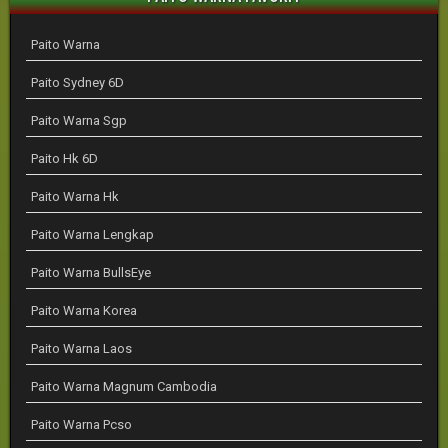
Paito Warna
Paito Sydney 6D
Paito Warna Sgp
Paito Hk 6D
Paito Warna Hk
Paito Warna Lengkap
Paito Warna BullsEye
Paito Warna Korea
Paito Warna Laos
Paito Warna Magnum Cambodia
Paito Warna Pcso