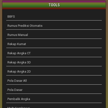
TOOLS
BBFS
Rumus Prediksi Otomatis
Rumus Manual
Rekap Kumat
Rekap Angka CT
Rekap Angka 3D
Rekap Angka 2D
Pola Dasar All
Pola Dasar
Pembalik Angka