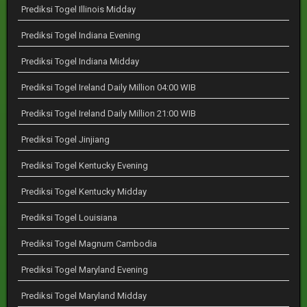
Prediksi Togel Illinois Midday
Prediksi Togel Indiana Evening
Prediksi Togel Indiana Midday
Prediksi Togel Ireland Daily Million 04:00 WIB
Prediksi Togel Ireland Daily Million 21:00 WIB
Prediksi Togel Jinjiang
Prediksi Togel Kentucky Evening
Prediksi Togel Kentucky Midday
Prediksi Togel Louisiana
Prediksi Togel Magnum Cambodia
Prediksi Togel Maryland Evening
Prediksi Togel Maryland Midday