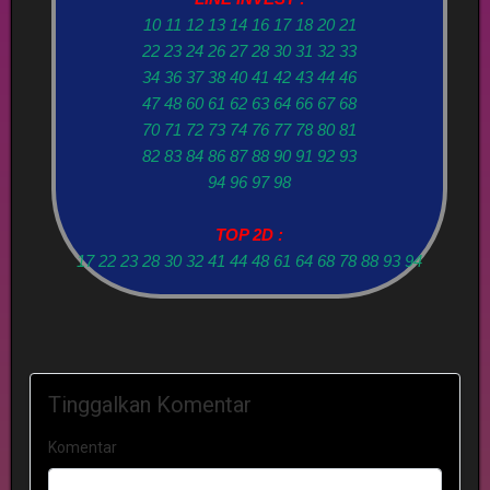
10 11 12 13 14 16 17 18 20 21
22 23 24 26 27 28 30 31 32 33
34 36 37 38 40 41 42 43 44 46
47 48 60 61 62 63 64 66 67 68
70 71 72 73 74 76 77 78 80 81
82 83 84 86 87 88 90 91 92 93
94 96 97 98
TOP 2D :
17 22 23 28 30 32 41 44 48 61 64 68 78 88 93 94
Tinggalkan Komentar
Komentar