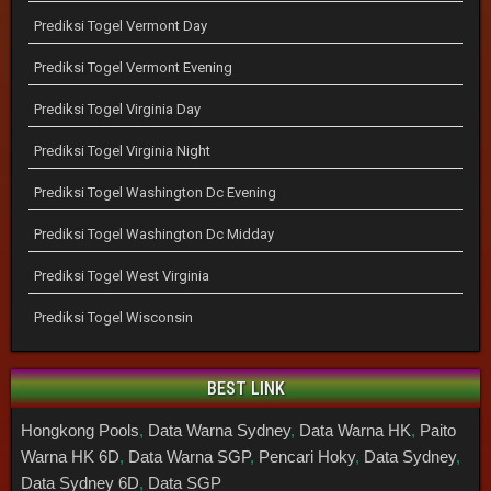
Prediksi Togel Vermont Day
Prediksi Togel Vermont Evening
Prediksi Togel Virginia Day
Prediksi Togel Virginia Night
Prediksi Togel Washington Dc Evening
Prediksi Togel Washington Dc Midday
Prediksi Togel West Virginia
Prediksi Togel Wisconsin
BEST LINK
Hongkong Pools
,
Data Warna Sydney
,
Data Warna HK
,
Paito
Warna HK 6D
,
Data Warna SGP
,
Pencari Hoky
,
Data Sydney
,
Data Sydney 6D
,
Data SGP