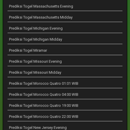
Prediksi Togel Massachusetts Evening
Prediksi Togel Massachusetts Midday
Prediksi Togel Michigan Evening
Prediksi Togel Michigan Midday
Prediksi Togel Miramar
Prediksi Togel Missouri Evening
Prediksi Togel Missouri Midday
Prediksi Togel Morocco Quatro 01:01 WIB
Prediksi Togel Morocco Quatro 04:00 WIB
Prediksi Togel Morocco Quatro 19:00 WIB
Prediksi Togel Morocco Quatro 22:00 WIB
Prediksi Togel New Jersey Evening