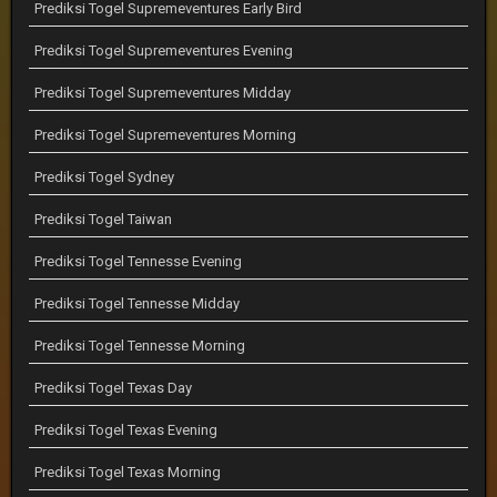
Prediksi Togel Supremeventures Early Bird
Prediksi Togel Supremeventures Evening
Prediksi Togel Supremeventures Midday
Prediksi Togel Supremeventures Morning
Prediksi Togel Sydney
Prediksi Togel Taiwan
Prediksi Togel Tennesse Evening
Prediksi Togel Tennesse Midday
Prediksi Togel Tennesse Morning
Prediksi Togel Texas Day
Prediksi Togel Texas Evening
Prediksi Togel Texas Morning