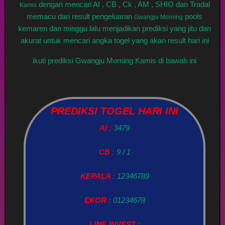
dengan mencari AI , CB , Ck , AM , SHIO dan Tradal
Kamis
memacu dari result pengeluaran
pools
Gwangju Morning
kemaren dan minggu lalu menjadikan prediksi yang jitu dan
akurat untuk mencari angka togel yang akan result hari ini
ikuti prediksi Gwangju Morning Kamis di bawah ini
PREDIKSI TOGEL HARI INI
AI :
3479
CB :
9 / 1
KEPALA :
12346789
EKOR :
01234678
LINE INVEST :