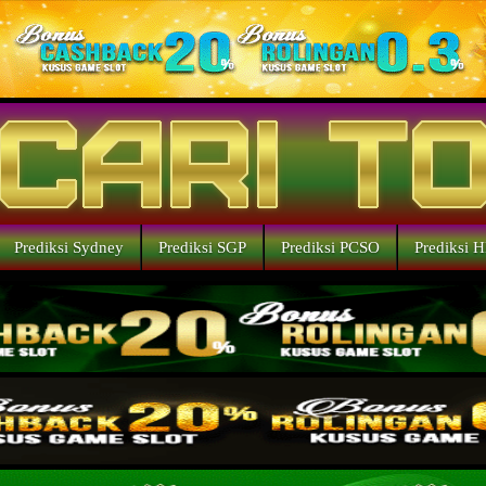
Prediksi Sydney
Prediksi SGP
Prediksi PCSO
Prediksi 