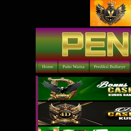
Home
Paito Warna
Prediksi Bullseye