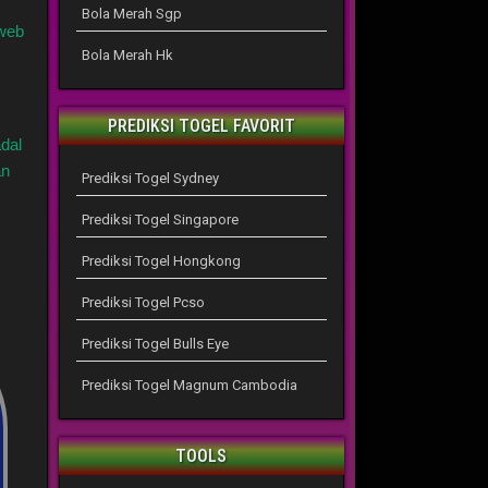
Bola Merah Sgp
 web
Bola Merah Hk
PREDIKSI TOGEL FAVORIT
dal
an
Prediksi Togel Sydney
Prediksi Togel Singapore
Prediksi Togel Hongkong
Prediksi Togel Pcso
Prediksi Togel Bulls Eye
Prediksi Togel Magnum Cambodia
TOOLS