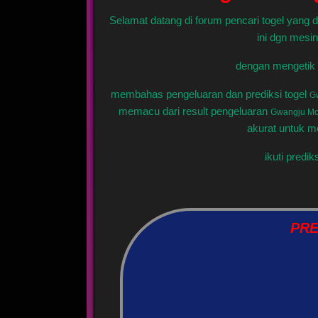
Selamat datang di forum pencari togel yang 
ini dgn mesi
dengan mengeti
membahas pengeluaran dan prediksi togel
G
memacu dari result pengeluaran
Gwangju Mo
akurat untuk me
ikuti predi
PRE