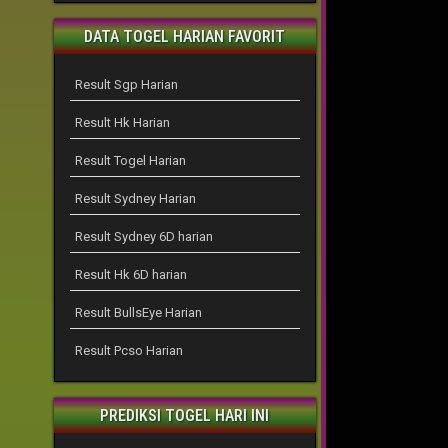
DATA TOGEL HARIAN FAVORIT
Result Sgp Harian
Result Hk Harian
Result Togel Harian
Result Sydney Harian
Result Sydney 6D harian
Result Hk 6D harian
Result BullsEye Harian
Result Pcso Harian
PREDIKSI TOGEL HARI INI