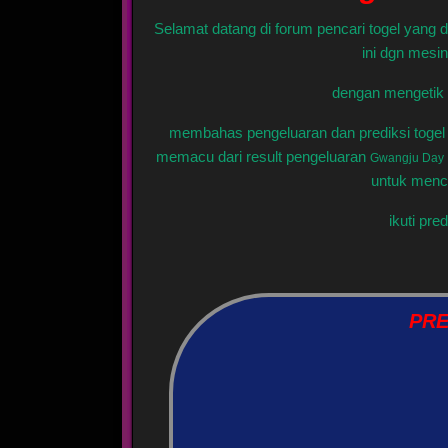
Selamat datang di forum pencari togel yang 
ini dgn mesi
dengan mengeti
membahas pengeluaran dan prediksi toge
memacu dari result pengeluaran
Gwangju Day
untuk menca
ikuti pr
PRE