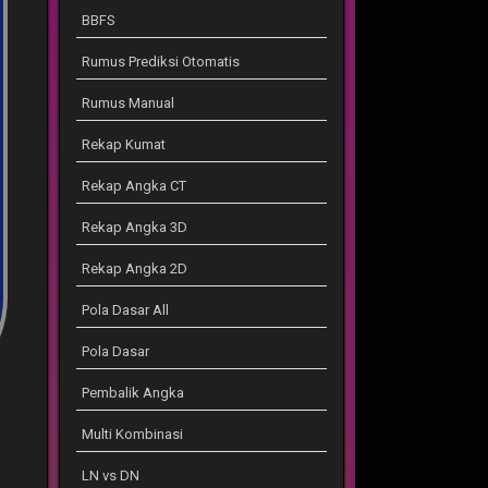
BBFS
Rumus Prediksi Otomatis
Rumus Manual
Rekap Kumat
Rekap Angka CT
Rekap Angka 3D
Rekap Angka 2D
Pola Dasar All
Pola Dasar
Pembalik Angka
Multi Kombinasi
LN vs DN