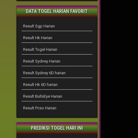
DATA TOGEL HARIAN FAVORIT
Result Sgp Harian
Result Hk Harian
Result Togel Harian
Result Sydney Harian
Result Sydney 6D harian
Result Hk 6D harian
Result BullsEye Harian
Result Pcso Harian
PREDIKSI TOGEL HARI INI