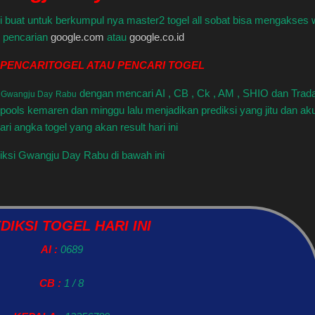
di buat untuk berkumpul nya master2 togel all sobat bisa mengakses
n pencarian
google.com
atau
google.co.id
k
PENCARITOGEL ATAU PENCARI TOGEL
l
dengan mencari AI , CB , Ck , AM , SHIO dan Trada
Gwangju Day
Rabu
pools kemaren dan minggu lalu menjadikan prediksi yang jitu dan aku
ri angka togel yang akan result hari ini
ediksi Gwangju Day Rabu di bawah ini
DIKSI TOGEL HARI INI
AI :
0689
CB :
1 / 8