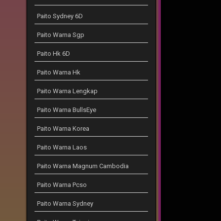
Paito Sydney 6D
Paito Warna Sgp
Paito Hk 6D
Paito Warna Hk
Paito Warna Lengkap
Paito Warna BullsEye
Paito Warna Korea
Paito Warna Laos
Paito Warna Magnum Cambodia
Paito Warna Pcso
Paito Warna Sydney