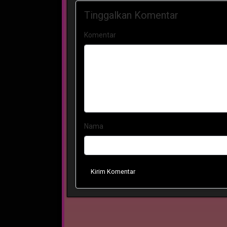
Tinggalkan Komentar
Komentar
Nama
Kirim Komentar