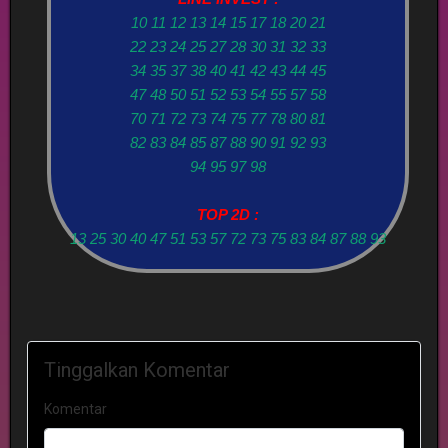
10 11 12 13 14 15 17 18 20 21
22 23 24 25 27 28 30 31 32 33
34 35 37 38 40 41 42 43 44 45
47 48 50 51 52 53 54 55 57 58
70 71 72 73 74 75 77 78 80 81
82 83 84 85 87 88 90 91 92 93
94 95 97 98
TOP 2D :
13 25 30 40 47 51 53 57 72 73 75 83 84 87 88 93
Tinggalkan Komentar
Komentar