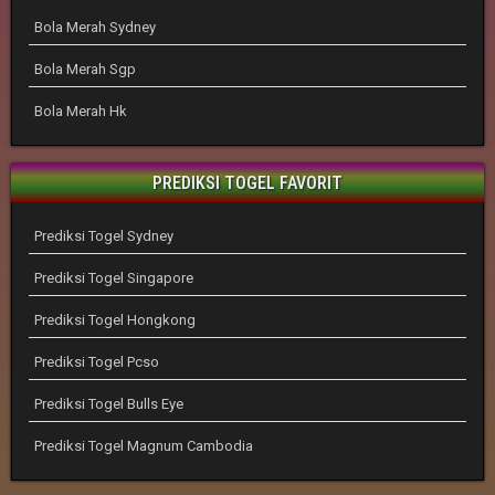
Bola Merah Sydney
Bola Merah Sgp
Bola Merah Hk
PREDIKSI TOGEL FAVORIT
Prediksi Togel Sydney
Prediksi Togel Singapore
Prediksi Togel Hongkong
Prediksi Togel Pcso
Prediksi Togel Bulls Eye
Prediksi Togel Magnum Cambodia