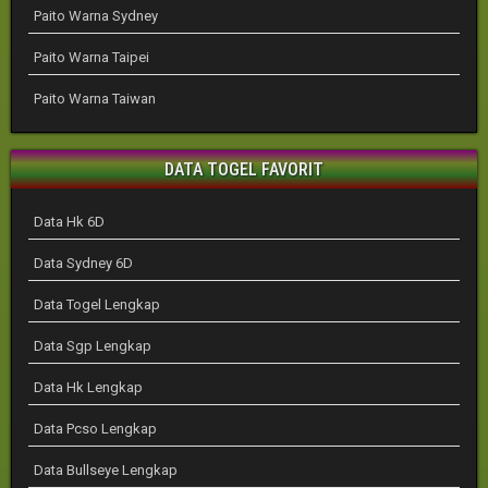
Paito Warna Sydney
Paito Warna Taipei
Paito Warna Taiwan
DATA TOGEL FAVORIT
Data Hk 6D
Data Sydney 6D
Data Togel Lengkap
Data Sgp Lengkap
Data Hk Lengkap
Data Pcso Lengkap
Data Bullseye Lengkap