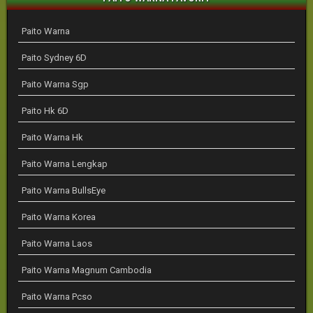
Paito Warna
Paito Sydney 6D
Paito Warna Sgp
Paito Hk 6D
Paito Warna Hk
Paito Warna Lengkap
Paito Warna BullsEye
Paito Warna Korea
Paito Warna Laos
Paito Warna Magnum Cambodia
Paito Warna Pcso