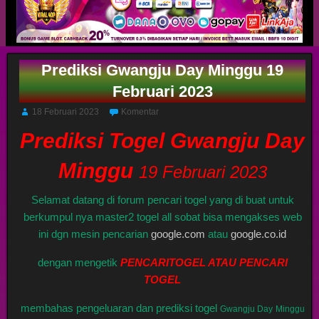
Prediksi Gwangju Day Minggu 19
Februari 2023
18 Februari 2023
Komentar
Prediksi Togel Gwangju Day
Minggu
19 Februari 2023
Selamat datang di forum pencari togel yang di buat untuk
berkumpul nya master2 togel all sobat bisa mengakses web
ini dgn mesin pencarian
google.com
atau
google.co.id
dengan mengetik
PENCARITOGEL ATAU PENCARI
TOGEL
membahas pengeluaran dan prediksi togel
Gwangju Day
Minggu