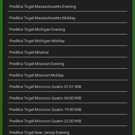
Prediksi Togel Massachusetts Evening
Prediksi Togel Massachusetts Midday
Prediksi Togel Michigan Evening
Prediksi Togel Michigan Midday
Prediksi Togel Miramar
Prediksi Togel Missouri Evening
Prediksi Togel Missouri Midday
Prediksi Togel Morocco Quatro 01:01 WIB
Prediksi Togel Morocco Quatro 04:00 WIB
Prediksi Togel Morocco Quatro 19:00 WIB
Prediksi Togel Morocco Quatro 22:00 WIB
Prediksi Togel New Jersey Evening