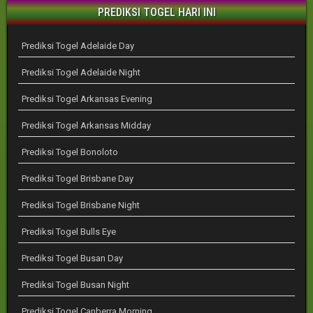
PREDIKSI TOGEL HARI INI
Prediksi Togel Adelaide Day
Prediksi Togel Adelaide Night
Prediksi Togel Arkansas Evening
Prediksi Togel Arkansas Midday
Prediksi Togel Bonoloto
Prediksi Togel Brisbane Day
Prediksi Togel Brisbane Night
Prediksi Togel Bulls Eye
Prediksi Togel Busan Day
Prediksi Togel Busan Night
Prediksi Togel Canberra Morning