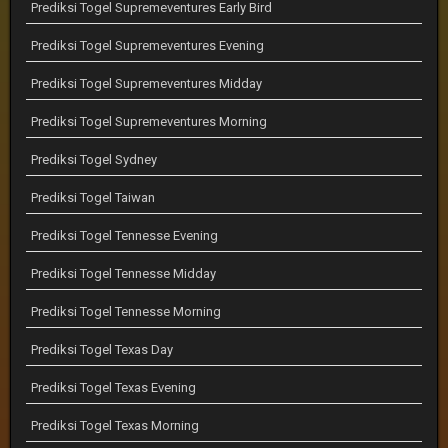
Prediksi Togel Supremeventures Early Bird
Prediksi Togel Supremeventures Evening
Prediksi Togel Supremeventures Midday
Prediksi Togel Supremeventures Morning
Prediksi Togel Sydney
Prediksi Togel Taiwan
Prediksi Togel Tennesse Evening
Prediksi Togel Tennesse Midday
Prediksi Togel Tennesse Morning
Prediksi Togel Texas Day
Prediksi Togel Texas Evening
Prediksi Togel Texas Morning