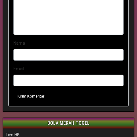
Nama
Email
Kirim Komentar
BOLA MERAH TOGEL
Live HK