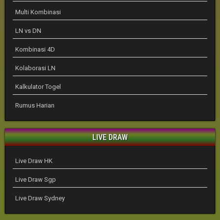
Multi Kombinasi
LN vs DN
Kombinasi 4D
Kolaborasi LN
Kalkulator Togel
Rumus Harian
LIVE DRAW
Live Draw HK
Live Draw Sgp
Live Draw Sydney