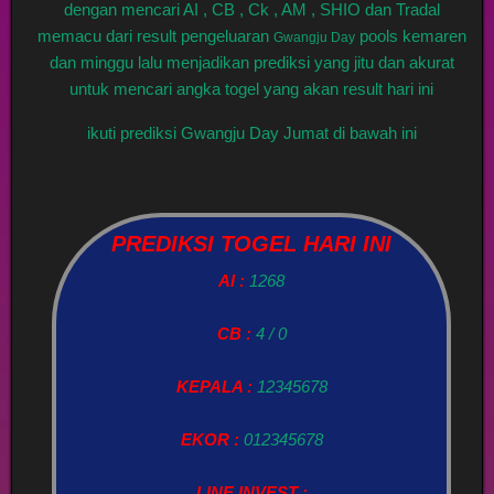
dengan mencari AI , CB , Ck , AM , SHIO dan Tradal
memacu dari result pengeluaran
pools kemaren
Gwangju Day
dan minggu lalu menjadikan prediksi yang jitu dan akurat
untuk mencari angka togel yang akan result hari ini
ikuti prediksi Gwangju Day Jumat di bawah ini
PREDIKSI TOGEL HARI INI
AI :
1268
CB :
4 / 0
KEPALA :
12345678
EKOR :
012345678
LINE INVEST :