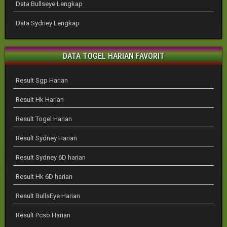
Data Bullseye Lengkap
Data Sydney Lengkap
DATA TOGEL HARIAN FAVORIT
Result Sgp Harian
Result Hk Harian
Result Togel Harian
Result Sydney Harian
Result Sydney 6D harian
Result Hk 6D harian
Result BullsEye Harian
Result Pcso Harian