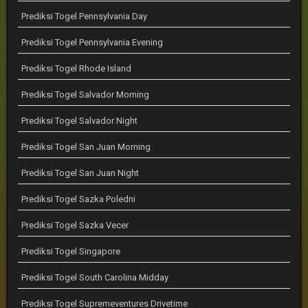
Prediksi Togel Pennsylvania Day
Prediksi Togel Pennsylvania Evening
Prediksi Togel Rhode Island
Prediksi Togel Salvador Morning
Prediksi Togel Salvador Night
Prediksi Togel San Juan Morning
Prediksi Togel San Juan Night
Prediksi Togel Sazka Poledni
Prediksi Togel Sazka Vecer
Prediksi Togel Singapore
Prediksi Togel South Carolina Midday
Prediksi Togel Supremeventures Drivetime