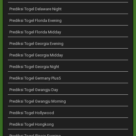
Prediksi Togel Delaware Night
Prediksi Togel Florida Evening
Prediksi Togel Florida Midday
Prediksi Togel Georgia Evening
Prediksi Togel Georgia Midday
Prediksi Togel Georgia Night
Prediksi Togel Germany Plus5
Prediksi Togel Gwangju Day
Prediksi Togel Gwangju Morning
Prediksi Togel Hollywood
Prediksi Togel Hongkong
Prediksi Togel Illinois Evening