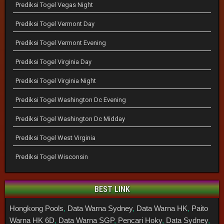
Prediksi Togel Vegas Night
Prediksi Togel Vermont Day
Prediksi Togel Vermont Evening
Prediksi Togel Virginia Day
Prediksi Togel Virginia Night
Prediksi Togel Washington Dc Evening
Prediksi Togel Washington Dc Midday
Prediksi Togel West Virginia
Prediksi Togel Wisconsin
BEST LINK
Hongkong Pools
,
Data Warna Sydney
,
Data Warna HK
,
Paito
Warna HK 6D
,
Data Warna SGP
,
Pencari Hoky
,
Data Sydney
,