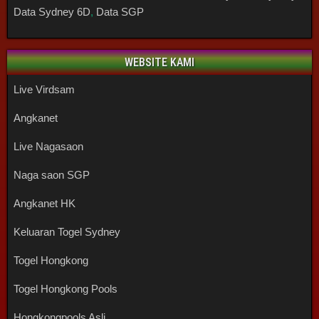
Data Sydney 6D
,
Data SGP
WEBSITE KAMI
Live Virdsam
Angkanet
Live Nagasaon
Naga saon SGP
Angkanet HK
Keluaran Togel Sydney
Togel Hongkong
Togel Hongkong Pools
Hongkongpools Asli