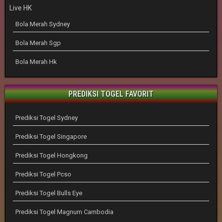
Live HK
Bola Merah Sydney
Bola Merah Sgp
Bola Merah Hk
PREDIKSI TOGEL FAVORIT
Prediksi Togel Sydney
Prediksi Togel Singapore
Prediksi Togel Hongkong
Prediksi Togel Pcso
Prediksi Togel Bulls Eye
Prediksi Togel Magnum Cambodia