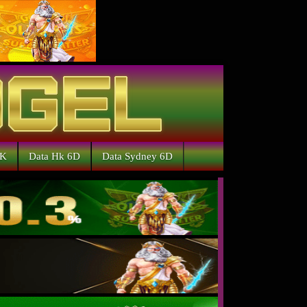
HK
Data Hk 6D
Data Sydney 6D