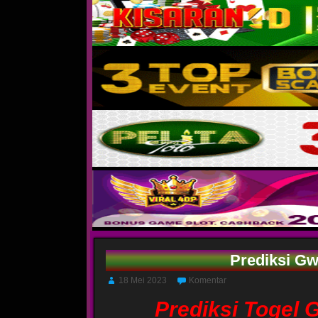
Prediksi Gw
18 Mei 2023
Komentar
Prediksi Togel