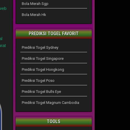
Bola Merah Sgp
 web
Bola Merah Hk
PREDIKSI TOGEL FAVORIT
al
rat
Prediksi Togel Sydney
Prediksi Togel Singapore
Prediksi Togel Hongkong
Prediksi Togel Pcso
Prediksi Togel Bulls Eye
Prediksi Togel Magnum Cambodia
TOOLS