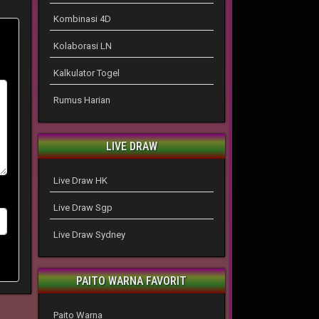
Kombinasi 4D
Kolaborasi LN
Kalkulator Togel
Rumus Harian
LIVE DRAW
Live Draw HK
Live Draw Sgp
Live Draw Sydney
PAITO WARNA FAVORIT
Paito Warna