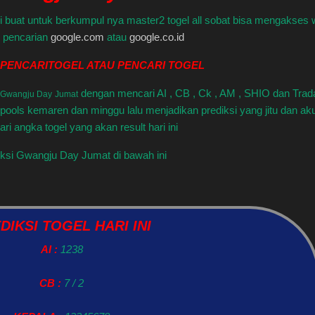
di buat untuk berkumpul nya master2 togel all sobat bisa mengakses
n pencarian
google.com
atau
google.co.id
k
PENCARITOGEL ATAU PENCARI TOGEL
dengan mencari AI , CB , Ck , AM , SHIO dan Trad
Gwangju Day
Jumat
pools kemaren dan minggu lalu menjadikan prediksi yang jitu dan aku
ri angka togel yang akan result hari ini
diksi Gwangju Day Jumat di bawah ini
DIKSI TOGEL HARI INI
AI :
1238
CB :
7 / 2