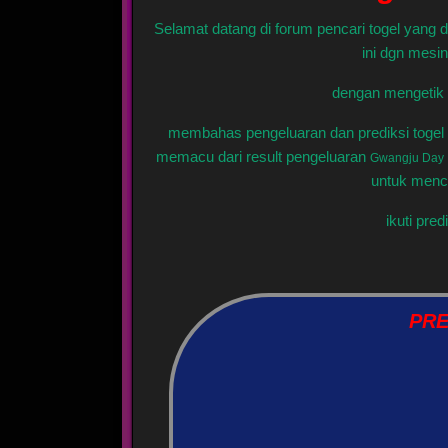
Selamat datang di forum pencari togel yang 
ini dgn mesi
dengan mengeti
membahas pengeluaran dan prediksi togel
memacu dari result pengeluaran
Gwangju Day
untuk menca
ikuti pre
PRE