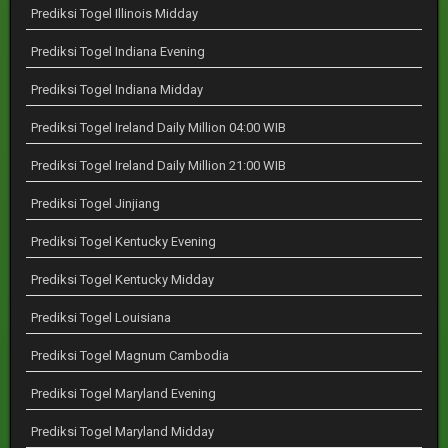
Prediksi Togel Illinois Midday
Prediksi Togel Indiana Evening
Prediksi Togel Indiana Midday
Prediksi Togel Ireland Daily Million 04:00 WIB
Prediksi Togel Ireland Daily Million 21:00 WIB
Prediksi Togel Jinjiang
Prediksi Togel Kentucky Evening
Prediksi Togel Kentucky Midday
Prediksi Togel Louisiana
Prediksi Togel Magnum Cambodia
Prediksi Togel Maryland Evening
Prediksi Togel Maryland Midday