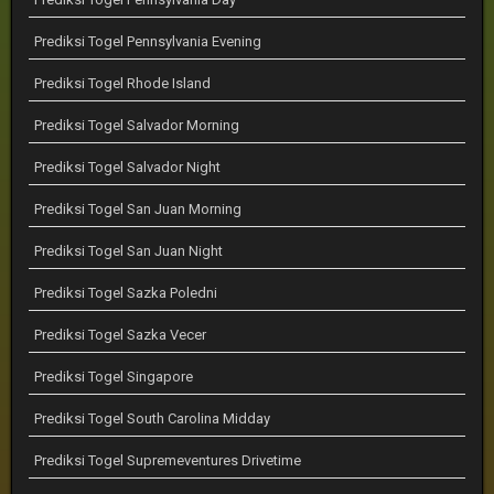
Prediksi Togel Pennsylvania Evening
Prediksi Togel Rhode Island
Prediksi Togel Salvador Morning
Prediksi Togel Salvador Night
Prediksi Togel San Juan Morning
Prediksi Togel San Juan Night
Prediksi Togel Sazka Poledni
Prediksi Togel Sazka Vecer
Prediksi Togel Singapore
Prediksi Togel South Carolina Midday
Prediksi Togel Supremeventures Drivetime