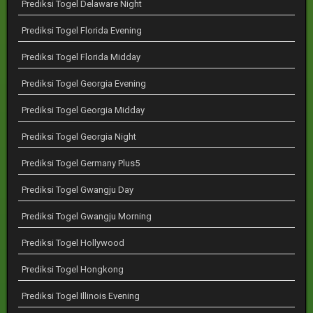
Prediksi Togel Delaware Night
Prediksi Togel Florida Evening
Prediksi Togel Florida Midday
Prediksi Togel Georgia Evening
Prediksi Togel Georgia Midday
Prediksi Togel Georgia Night
Prediksi Togel Germany Plus5
Prediksi Togel Gwangju Day
Prediksi Togel Gwangju Morning
Prediksi Togel Hollywood
Prediksi Togel Hongkong
Prediksi Togel Illinois Evening