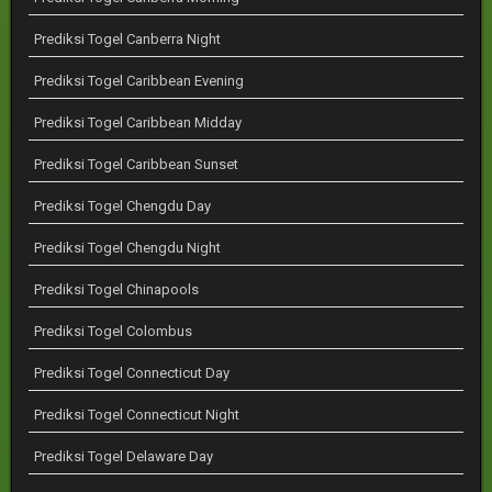
Prediksi Togel Canberra Night
Prediksi Togel Caribbean Evening
Prediksi Togel Caribbean Midday
Prediksi Togel Caribbean Sunset
Prediksi Togel Chengdu Day
Prediksi Togel Chengdu Night
Prediksi Togel Chinapools
Prediksi Togel Colombus
Prediksi Togel Connecticut Day
Prediksi Togel Connecticut Night
Prediksi Togel Delaware Day