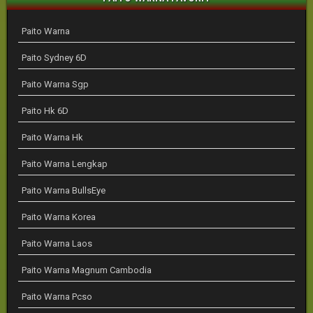
Paito Warna
Paito Sydney 6D
Paito Warna Sgp
Paito Hk 6D
Paito Warna Hk
Paito Warna Lengkap
Paito Warna BullsEye
Paito Warna Korea
Paito Warna Laos
Paito Warna Magnum Cambodia
Paito Warna Pcso