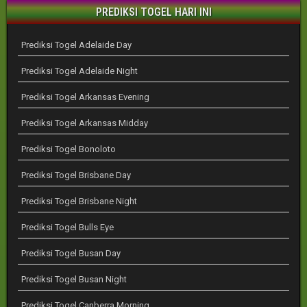
PREDIKSI TOGEL HARI INI
Prediksi Togel Adelaide Day
Prediksi Togel Adelaide Night
Prediksi Togel Arkansas Evening
Prediksi Togel Arkansas Midday
Prediksi Togel Bonoloto
Prediksi Togel Brisbane Day
Prediksi Togel Brisbane Night
Prediksi Togel Bulls Eye
Prediksi Togel Busan Day
Prediksi Togel Busan Night
Prediksi Togel Canberra Morning