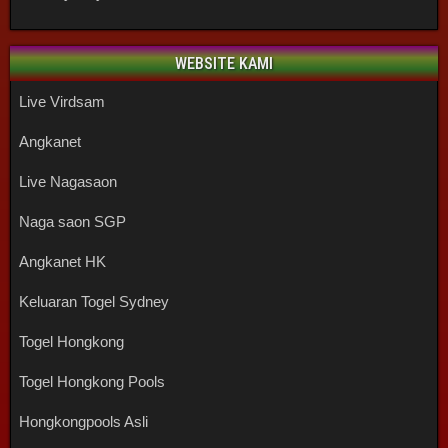
WEBSITE KAMI
Live Virdsam
Angkanet
Live Nagasaon
Naga saon SGP
Angkanet HK
Keluaran Togel Sydney
Togel Hongkong
Togel Hongkong Pools
Hongkongpools Asli