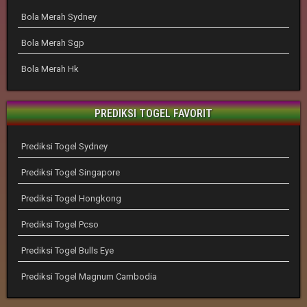
Bola Merah Sydney
Bola Merah Sgp
Bola Merah Hk
PREDIKSI TOGEL FAVORIT
Prediksi Togel Sydney
Prediksi Togel Singapore
Prediksi Togel Hongkong
Prediksi Togel Pcso
Prediksi Togel Bulls Eye
Prediksi Togel Magnum Cambodia