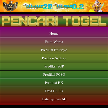
Home
Paito Warna
Prediksi Bullseye
Prediksi Sydney
Prediksi SGP
Prediksi PCSO
Prediksi HK
Data Hk 6D
Data Sydney 6D