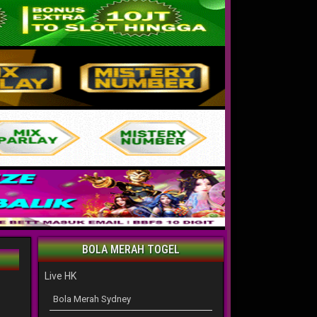
BOLA MERAH TOGEL
Live HK
Bola Merah Sydney