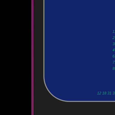
1
2
3
4
6
7
8
12 18 31 3