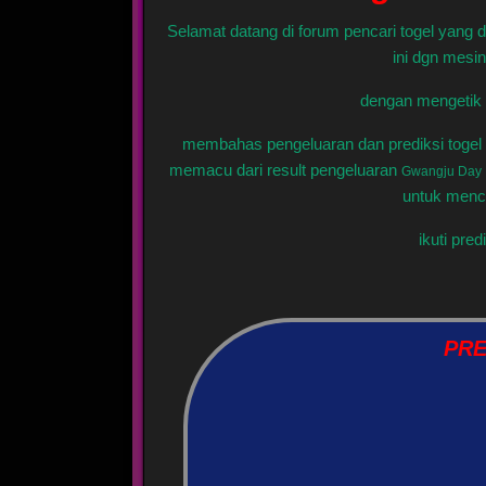
Selamat datang di forum pencari togel yang 
ini dgn mesi
dengan mengeti
membahas pengeluaran dan prediksi togel
memacu dari result pengeluaran
Gwangju Day
untuk menca
ikuti pre
PRE