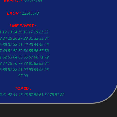
KEPALA :
123456789
EKOR :
12345678
LINE INVEST :
1 12 13 14 15 16 17 18 21 22
3 24 25 26 27 28 31 32 33 34
5 36 37 38 41 42 43 44 45 46
7 48 51 52 53 54 55 56 57 58
1 62 63 64 65 66 67 68 71 72
3 74 75 76 77 78 81 82 83 84
5 86 87 88 91 92 93 94 95 96
97 98
TOP 2D :
3 41 42 44 45 46 57 58 61 64 75 81 82