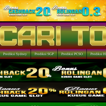
Prediksi Sydney
Prediksi SGP
Prediksi PCSO
Prediksi 