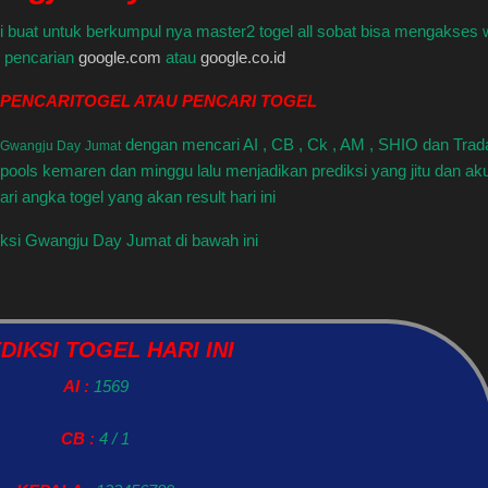
di buat untuk berkumpul nya master2 togel all sobat bisa mengakses
n pencarian
google.com
atau
google.co.id
k
PENCARITOGEL ATAU PENCARI TOGEL
dengan mencari AI , CB , Ck , AM , SHIO dan Trad
Gwangju Day
Jumat
pools kemaren dan minggu lalu menjadikan prediksi yang jitu dan aku
ri angka togel yang akan result hari ini
diksi Gwangju Day Jumat di bawah ini
DIKSI TOGEL HARI INI
AI :
1569
CB :
4 / 1