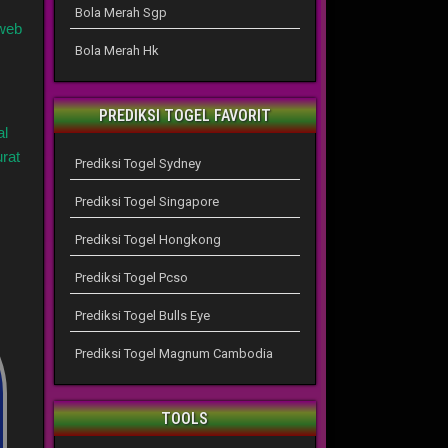
Bola Merah Sgp
 web
Bola Merah Hk
PREDIKSI TOGEL FAVORIT
al
rat
Prediksi Togel Sydney
Prediksi Togel Singapore
Prediksi Togel Hongkong
Prediksi Togel Pcso
Prediksi Togel Bulls Eye
Prediksi Togel Magnum Cambodia
TOOLS