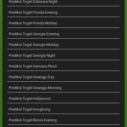
Prediksi Togel Delaware Night
Prediksi Togel Florida Evening
Prediksi Togel Florida Midday
Prediksi Togel Georgia Evening
Prediksi Togel Georgia Midday
Prediksi Togel Georgia Night
Prediksi Togel Germany Plus5
Prediksi Togel Gwangju Day
Prediksi Togel Gwangju Morning
Prediksi Togel Hollywood
Prediksi Togel Hongkong
Prediksi Togel Illinois Evening