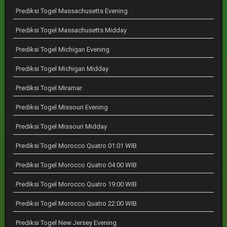
Prediksi Togel Massachusetts Evening
Prediksi Togel Massachusetts Midday
Prediksi Togel Michigan Evening
Prediksi Togel Michigan Midday
Prediksi Togel Miramar
Prediksi Togel Missouri Evening
Prediksi Togel Missouri Midday
Prediksi Togel Morocco Quatro 01:01 WIB
Prediksi Togel Morocco Quatro 04:00 WIB
Prediksi Togel Morocco Quatro 19:00 WIB
Prediksi Togel Morocco Quatro 22:00 WIB
Prediksi Togel New Jersey Evening