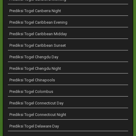
Prediksi Togel Canberra Night
Prediksi Togel Caribbean Evening
Prediksi Togel Caribbean Midday
Prediksi Togel Caribbean Sunset
Prediksi Togel Chengdu Day
Prediksi Togel Chengdu Night
Prediksi Togel Chinapools
Prediksi Togel Colombus
Prediksi Togel Connecticut Day
Prediksi Togel Connecticut Night
Prediksi Togel Delaware Day