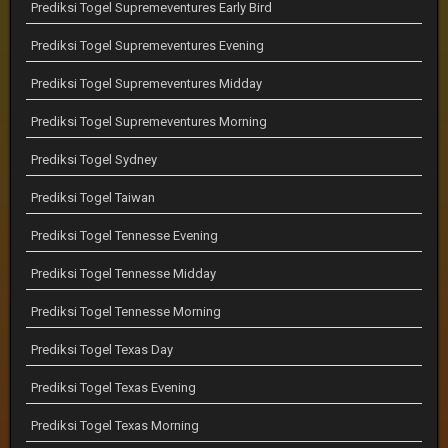
Prediksi Togel Supremeventures Early Bird
Prediksi Togel Supremeventures Evening
Prediksi Togel Supremeventures Midday
Prediksi Togel Supremeventures Morning
Prediksi Togel Sydney
Prediksi Togel Taiwan
Prediksi Togel Tennesse Evening
Prediksi Togel Tennesse Midday
Prediksi Togel Tennesse Morning
Prediksi Togel Texas Day
Prediksi Togel Texas Evening
Prediksi Togel Texas Morning