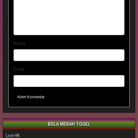
Nama
Email
Kirim Komentar
BOLA MERAH TOGEL
Live HK