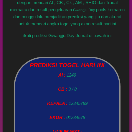
dengan mencari AI , CB , Ck , AM , SHIO dan Tradal
memacu dari result pengeluaran
pools kemaren
Gwangju Day
dan minggu lalu menjadikan prediksi yang jitu dan akurat
untuk mencari angka togel yang akan result hari ini
ikuti prediksi Gwangju Day Jumat di bawah ini
PREDIKSI TOGEL HARI INI
AI :
1249
CB :
3 / 8
KEPALA :
12345789
EKOR :
01234578
LINE INVEST :