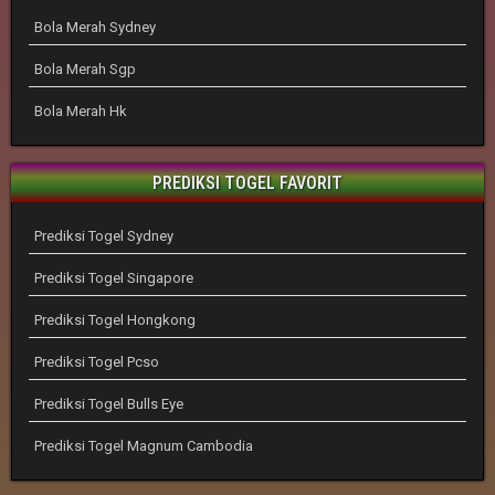
Bola Merah Sydney
Bola Merah Sgp
Bola Merah Hk
PREDIKSI TOGEL FAVORIT
Prediksi Togel Sydney
Prediksi Togel Singapore
Prediksi Togel Hongkong
Prediksi Togel Pcso
Prediksi Togel Bulls Eye
Prediksi Togel Magnum Cambodia