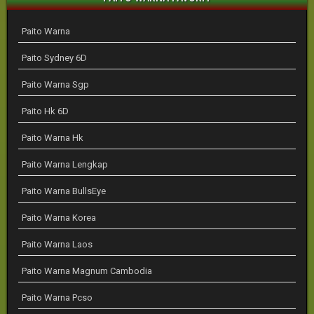
Paito Warna
Paito Sydney 6D
Paito Warna Sgp
Paito Hk 6D
Paito Warna Hk
Paito Warna Lengkap
Paito Warna BullsEye
Paito Warna Korea
Paito Warna Laos
Paito Warna Magnum Cambodia
Paito Warna Pcso