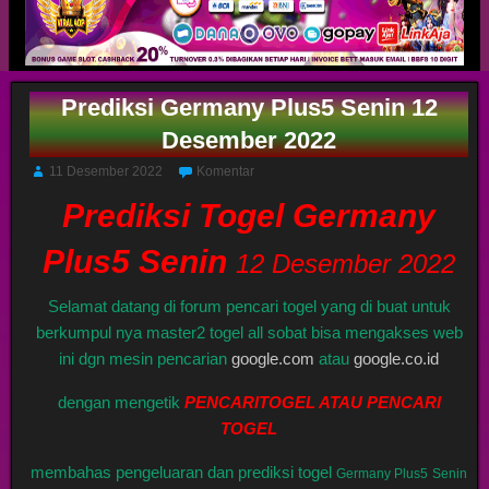
Prediksi Germany Plus5 Senin 12
Desember 2022
11 Desember 2022
Komentar
Prediksi Togel Germany
Plus5 Senin
12 Desember 2022
Selamat datang di forum pencari togel yang di buat untuk
berkumpul nya master2 togel all sobat bisa mengakses web
ini dgn mesin pencarian
google.com
atau
google.co.id
dengan mengetik
PENCARITOGEL ATAU PENCARI
TOGEL
membahas pengeluaran dan prediksi togel
Germany Plus5
Senin