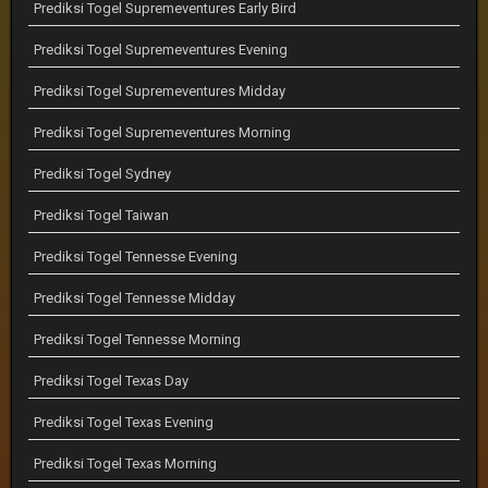
Prediksi Togel Supremeventures Early Bird
Prediksi Togel Supremeventures Evening
Prediksi Togel Supremeventures Midday
Prediksi Togel Supremeventures Morning
Prediksi Togel Sydney
Prediksi Togel Taiwan
Prediksi Togel Tennesse Evening
Prediksi Togel Tennesse Midday
Prediksi Togel Tennesse Morning
Prediksi Togel Texas Day
Prediksi Togel Texas Evening
Prediksi Togel Texas Morning