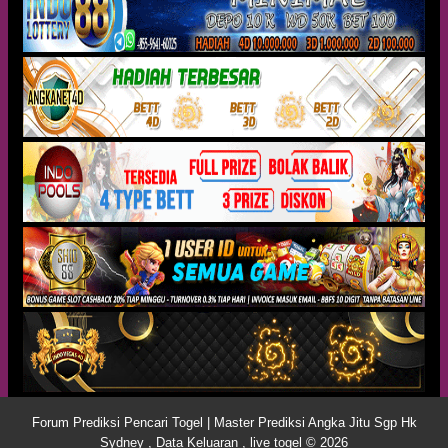
Forum Prediksi Pencari Togel | Master Prediksi Angka Jitu Sgp Hk
Sydney , Data Keluaran , live togel © 2026