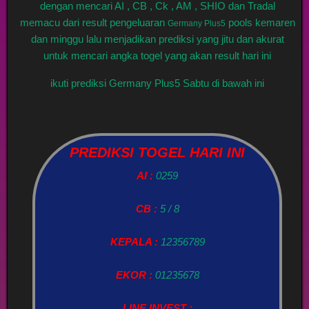
dengan mencari AI , CB , Ck , AM , SHIO dan Tradal
memacu dari result pengeluaran
pools kemaren
Germany Plus5
dan minggu lalu menjadikan prediksi yang jitu dan akurat
untuk mencari angka togel yang akan result hari ini
ikuti prediksi Germany Plus5 Sabtu di bawah ini
PREDIKSI TOGEL HARI INI
AI :
0259
CB :
5 / 8
KEPALA :
12356789
EKOR :
01235678
LINE INVEST :