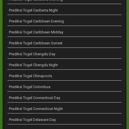
Prediksi Togel Canberra Night
Prediksi Togel Caribbean Evening
Prediksi Togel Caribbean Midday
Prediksi Togel Caribbean Sunset
Prediksi Togel Chengdu Day
Prediksi Togel Chengdu Night
Prediksi Togel Chinapools
Prediksi Togel Colombus
Prediksi Togel Connecticut Day
Prediksi Togel Connecticut Night
Prediksi Togel Delaware Day