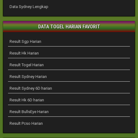
Data Sydney Lengkap
DATA TOGEL HARIAN FAVORIT
Result Sgp Harian
Result Hk Harian
Result Togel Harian
Result Sydney Harian
Result Sydney 6D harian
Result Hk 6D harian
Result BullsEye Harian
Result Pcso Harian