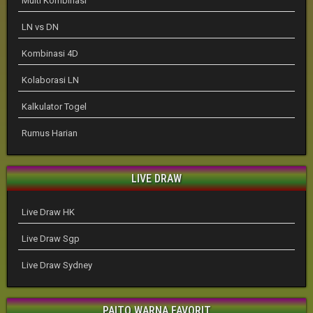
Multi Kombinasi
LN vs DN
Kombinasi 4D
Kolaborasi LN
Kalkulator Togel
Rumus Harian
LIVE DRAW
Live Draw HK
Live Draw Sgp
Live Draw Sydney
PAITO WARNA FAVORIT