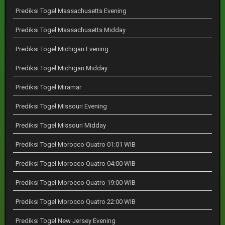
Prediksi Togel Massachusetts Evening
Prediksi Togel Massachusetts Midday
Prediksi Togel Michigan Evening
Prediksi Togel Michigan Midday
Prediksi Togel Miramar
Prediksi Togel Missouri Evening
Prediksi Togel Missouri Midday
Prediksi Togel Morocco Quatro 01:01 WIB
Prediksi Togel Morocco Quatro 04:00 WIB
Prediksi Togel Morocco Quatro 19:00 WIB
Prediksi Togel Morocco Quatro 22:00 WIB
Prediksi Togel New Jersey Evening