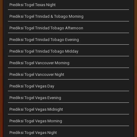
Prediksi Togel Texas Night
Prediksi Togel Trinidad & Tobago Morning
Prediksi Togel Trinidad Tobago Afternoon
Prediksi Togel Trinidad Tobago Evening
Prediksi Togel Trinidad Tobago Midday
Prediksi Togel Vancouver Morning
Prediksi Togel Vancouver Night
Prediksi Togel Vegas Day
Prediksi Togel Vegas Evening
Prediksi Togel Vegas Midnight
Prediksi Togel Vegas Morning
Prediksi Togel Vegas Night