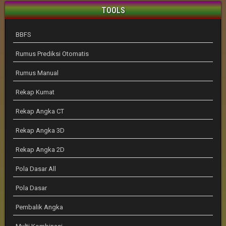
TOOLS
BBFS
Rumus Prediksi Otomatis
Rumus Manual
Rekap Kumat
Rekap Angka CT
Rekap Angka 3D
Rekap Angka 2D
Pola Dasar All
Pola Dasar
Pembalik Angka