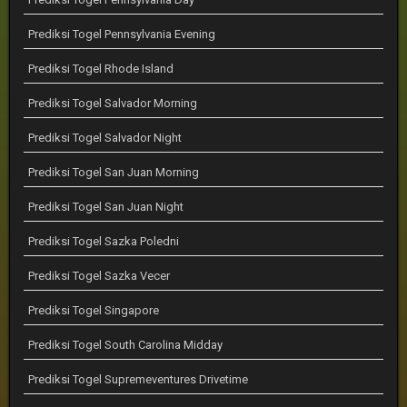
Prediksi Togel Pennsylvania Evening
Prediksi Togel Rhode Island
Prediksi Togel Salvador Morning
Prediksi Togel Salvador Night
Prediksi Togel San Juan Morning
Prediksi Togel San Juan Night
Prediksi Togel Sazka Poledni
Prediksi Togel Sazka Vecer
Prediksi Togel Singapore
Prediksi Togel South Carolina Midday
Prediksi Togel Supremeventures Drivetime