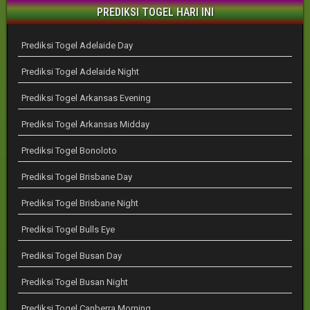
PREDIKSI TOGEL HARI INI
Prediksi Togel Adelaide Day
Prediksi Togel Adelaide Night
Prediksi Togel Arkansas Evening
Prediksi Togel Arkansas Midday
Prediksi Togel Bonoloto
Prediksi Togel Brisbane Day
Prediksi Togel Brisbane Night
Prediksi Togel Bulls Eye
Prediksi Togel Busan Day
Prediksi Togel Busan Night
Prediksi Togel Canberra Morning