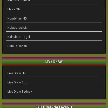
Multi Kombinasi
LN vs DN
Kombinasi 4D
Kolaborasi LN
Kalkulator Togel
Rumus Harian
LIVE DRAW
Live Draw HK
Live Draw Sgp
Live Draw Sydney
PAITO WARNA FAVORIT