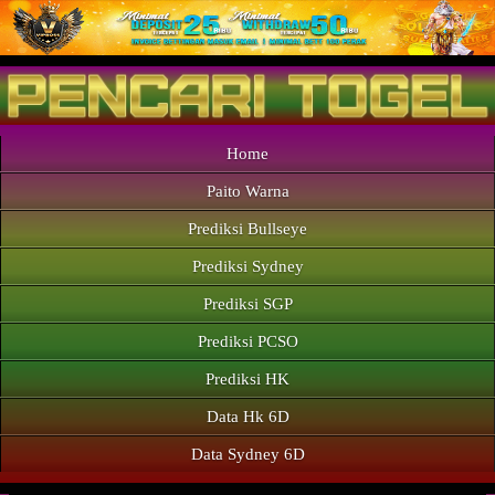
Home
Paito Warna
Prediksi Bullseye
Prediksi Sydney
Prediksi SGP
Prediksi PCSO
Prediksi HK
Data Hk 6D
Data Sydney 6D