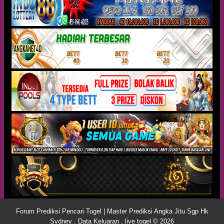
Forum Prediksi Pencari Togel | Master Prediksi Angka Jitu Sgp Hk
Sydney , Data Keluaran , live togel © 2026