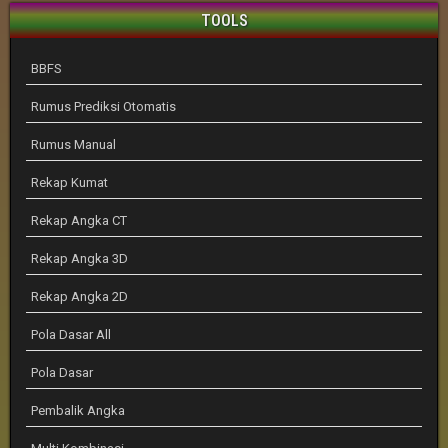
TOOLS
BBFS
Rumus Prediksi Otomatis
Rumus Manual
Rekap Kumat
Rekap Angka CT
Rekap Angka 3D
Rekap Angka 2D
Pola Dasar All
Pola Dasar
Pembalik Angka