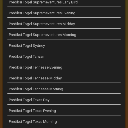
Prediksi Togel Supremeventures Early Bird
Prediksi Togel Supremeventures Evening
Prediksi Togel Supremeventures Midday
Prediksi Togel Supremeventures Morning
Prediksi Togel Sydney
Prediksi Togel Taiwan
Prediksi Togel Tennesse Evening
Prediksi Togel Tennesse Midday
Prediksi Togel Tennesse Morning
Prediksi Togel Texas Day
Prediksi Togel Texas Evening
Prediksi Togel Texas Morning