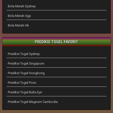
Bola Merah Sydney
Bola Merah Sgp
Bola Merah Hk
PREDIKSI TOGEL FAVORIT
Prediksi Togel Sydney
Prediksi Togel Singapore
Prediksi Togel Hongkong
Prediksi Togel Pcso
Prediksi Togel Bulls Eye
Prediksi Togel Magnum Cambodia