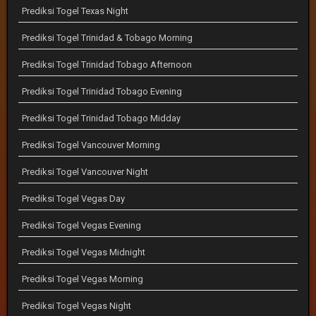
Prediksi Togel Texas Night
Prediksi Togel Trinidad & Tobago Morning
Prediksi Togel Trinidad Tobago Afternoon
Prediksi Togel Trinidad Tobago Evening
Prediksi Togel Trinidad Tobago Midday
Prediksi Togel Vancouver Morning
Prediksi Togel Vancouver Night
Prediksi Togel Vegas Day
Prediksi Togel Vegas Evening
Prediksi Togel Vegas Midnight
Prediksi Togel Vegas Morning
Prediksi Togel Vegas Night