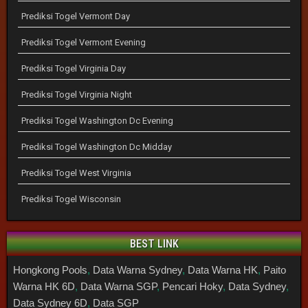
Prediksi Togel Vermont Day
Prediksi Togel Vermont Evening
Prediksi Togel Virginia Day
Prediksi Togel Virginia Night
Prediksi Togel Washington Dc Evening
Prediksi Togel Washington Dc Midday
Prediksi Togel West Virginia
Prediksi Togel Wisconsin
BEST LINK
Hongkong Pools
,
Data Warna Sydney
,
Data Warna HK
,
Paito
Warna HK 6D
,
Data Warna SGP
,
Pencari Hoky
,
Data Sydney
,
Data Sydney 6D
,
Data SGP