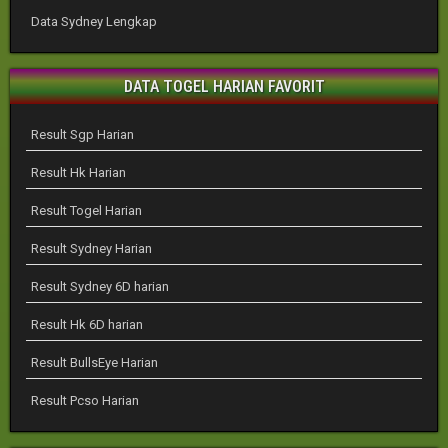
Data Sydney Lengkap
DATA TOGEL HARIAN FAVORIT
Result Sgp Harian
Result Hk Harian
Result Togel Harian
Result Sydney Harian
Result Sydney 6D harian
Result Hk 6D harian
Result BullsEye Harian
Result Pcso Harian