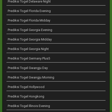
Prediksi Togel Delaware Night
Prediksi Togel Florida Evening
Prediksi Togel Florida Midday
Prediksi Togel Georgia Evening
Prediksi Togel Georgia Midday
Prediksi Togel Georgia Night
Prediksi Togel Germany Plus5
Prediksi Togel Gwangju Day
Prediksi Togel Gwangju Morning
Prediksi Togel Hollywood
Prediksi Togel Hongkong
Prediksi Togel Illinois Evening