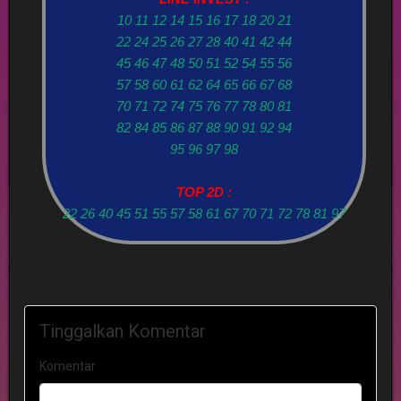
10 11 12 14 15 16 17 18 20 21
22 24 25 26 27 28 40 41 42 44
45 46 47 48 50 51 52 54 55 56
57 58 60 61 62 64 65 66 67 68
70 71 72 74 75 76 77 78 80 81
82 84 85 86 87 88 90 91 92 94
95 96 97 98
TOP 2D :
22 26 40 45 51 55 57 58 61 67 70 71 72 78 81 97
Tinggalkan Komentar
Komentar