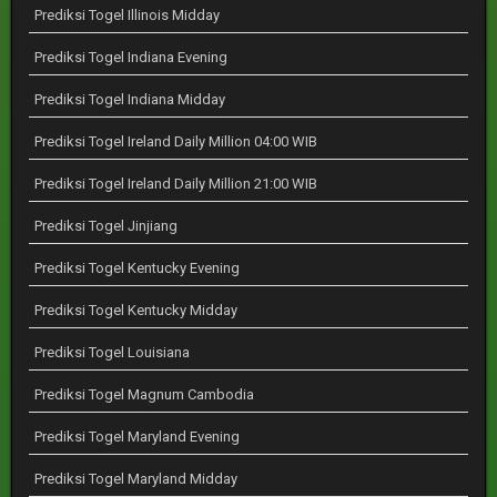
Prediksi Togel Illinois Midday
Prediksi Togel Indiana Evening
Prediksi Togel Indiana Midday
Prediksi Togel Ireland Daily Million 04:00 WIB
Prediksi Togel Ireland Daily Million 21:00 WIB
Prediksi Togel Jinjiang
Prediksi Togel Kentucky Evening
Prediksi Togel Kentucky Midday
Prediksi Togel Louisiana
Prediksi Togel Magnum Cambodia
Prediksi Togel Maryland Evening
Prediksi Togel Maryland Midday