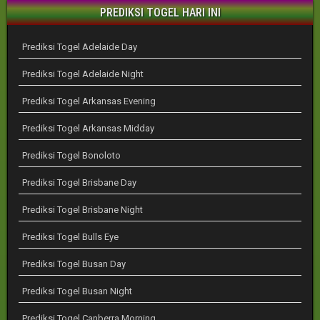
PREDIKSI TOGEL HARI INI
Prediksi Togel Adelaide Day
Prediksi Togel Adelaide Night
Prediksi Togel Arkansas Evening
Prediksi Togel Arkansas Midday
Prediksi Togel Bonoloto
Prediksi Togel Brisbane Day
Prediksi Togel Brisbane Night
Prediksi Togel Bulls Eye
Prediksi Togel Busan Day
Prediksi Togel Busan Night
Prediksi Togel Canberra Morning