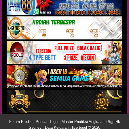
Forum Prediksi Pencari Togel | Master Prediksi Angka Jitu Sgp Hk
Sydney , Data Keluaran , live togel © 2026