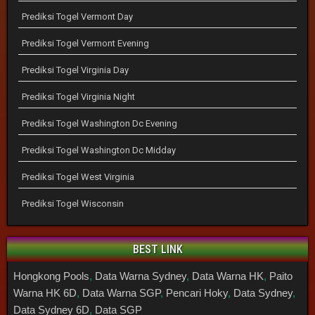
Prediksi Togel Vermont Day
Prediksi Togel Vermont Evening
Prediksi Togel Virginia Day
Prediksi Togel Virginia Night
Prediksi Togel Washington Dc Evening
Prediksi Togel Washington Dc Midday
Prediksi Togel West Virginia
Prediksi Togel Wisconsin
BEST LINK
Hongkong Pools
,
Data Warna Sydney
,
Data Warna HK
,
Paito
Warna HK 6D
,
Data Warna SGP
,
Pencari Hoky
,
Data Sydney
,
Data Sydney 6D
,
Data SGP