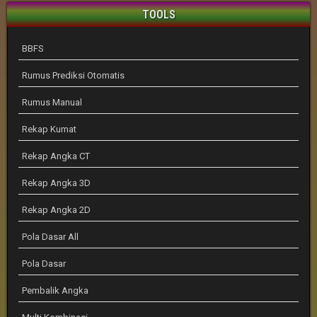
TOOLS
BBFS
Rumus Prediksi Otomatis
Rumus Manual
Rekap Kumat
Rekap Angka CT
Rekap Angka 3D
Rekap Angka 2D
Pola Dasar All
Pola Dasar
Pembalik Angka