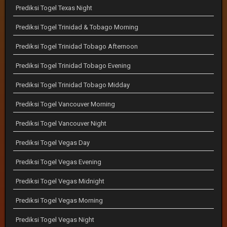
Prediksi Togel Texas Night
Prediksi Togel Trinidad & Tobago Morning
Prediksi Togel Trinidad Tobago Afternoon
Prediksi Togel Trinidad Tobago Evening
Prediksi Togel Trinidad Tobago Midday
Prediksi Togel Vancouver Morning
Prediksi Togel Vancouver Night
Prediksi Togel Vegas Day
Prediksi Togel Vegas Evening
Prediksi Togel Vegas Midnight
Prediksi Togel Vegas Morning
Prediksi Togel Vegas Night