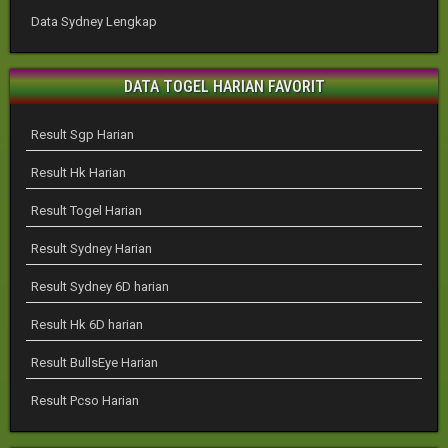
Data Sydney Lengkap
DATA TOGEL HARIAN FAVORIT
Result Sgp Harian
Result Hk Harian
Result Togel Harian
Result Sydney Harian
Result Sydney 6D harian
Result Hk 6D harian
Result BullsEye Harian
Result Pcso Harian