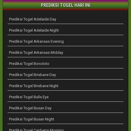
PREDIKSI TOGEL HARI INI
Prediksi Togel Adelaide Day
Prediksi Togel Adelaide Night
Prediksi Togel Arkansas Evening
Prediksi Togel Arkansas Midday
Prediksi Togel Bonoloto
Prediksi Togel Brisbane Day
Prediksi Togel Brisbane Night
Prediksi Togel Bulls Eye
Prediksi Togel Busan Day
Prediksi Togel Busan Night
Prediksi Togel Canberra Morning