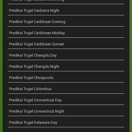
Prediksi Togel Canberra Night
Prediksi Togel Caribbean Evening
Prediksi Togel Caribbean Midday
Prediksi Togel Caribbean Sunset
Prediksi Togel Chengdu Day
Prediksi Togel Chengdu Night
Prediksi Togel Chinapools
Prediksi Togel Colombus
Prediksi Togel Connecticut Day
Prediksi Togel Connecticut Night
Prediksi Togel Delaware Day