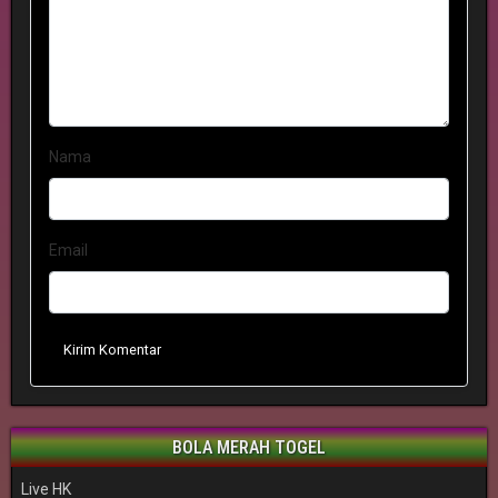
Nama
Email
Kirim Komentar
BOLA MERAH TOGEL
Live HK