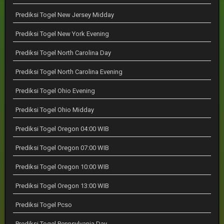
Prediksi Togel New Jersey Midday
Prediksi Togel New York Evening
Prediksi Togel North Carolina Day
Prediksi Togel North Carolina Evening
Prediksi Togel Ohio Evening
Prediksi Togel Ohio Midday
Prediksi Togel Oregon 04:00 WIB
Prediksi Togel Oregon 07:00 WIB
Prediksi Togel Oregon 10:00 WIB
Prediksi Togel Oregon 13:00 WIB
Prediksi Togel Pcso
Prediksi Togel Pennsylvania Day