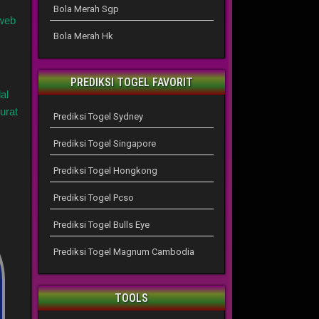
Bola Merah Sgp
 web
Bola Merah Hk
PREDIKSI TOGEL FAVORIT
al
urat
Prediksi Togel Sydney
Prediksi Togel Singapore
Prediksi Togel Hongkong
Prediksi Togel Pcso
Prediksi Togel Bulls Eye
Prediksi Togel Magnum Cambodia
TOOLS