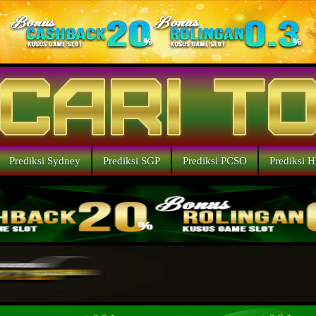
Prediksi Sydney
Prediksi SGP
Prediksi PCSO
Prediksi 