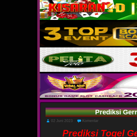
Prediksi Ger
02 Juni 2023
Komentar
Prediksi Togel 