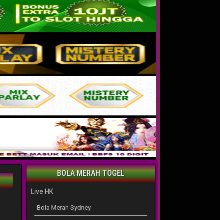
BOLA MERAH TOGEL
Live HK
Bola Merah Sydney