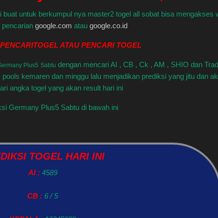
di buat untuk berkumpul nya master2 togel all sobat bisa mengakses
n pencarian
google.com
atau
google.co.id
k
PENCARITOGEL ATAU PENCARI TOGEL
dengan mencari AI , CB , Ck , AM , SHIO dan Trad
Germany Plus5
Sabtu
pools kemaren dan minggu lalu menjadikan prediksi yang jitu dan ak
5
ri angka togel yang akan result hari ini
iksi Germany Plus5 Sabtu di bawah ini
DIKSI TOGEL HARI INI
AI :
4589
CB :
6 / 5