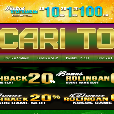
Prediksi Sydney
Prediksi SGP
Prediksi PCSO
Prediksi 