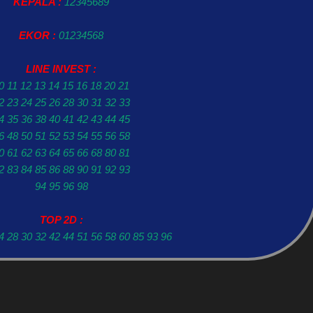
KEPALA :
12345689
EKOR :
01234568
LINE INVEST :
0 11 12 13 14 15 16 18 20 21
2 23 24 25 26 28 30 31 32 33
4 35 36 38 40 41 42 43 44 45
6 48 50 51 52 53 54 55 56 58
0 61 62 63 64 65 66 68 80 81
2 83 84 85 86 88 90 91 92 93
94 95 96 98
TOP 2D :
4 28 30 32 42 44 51 56 58 60 85 93 96