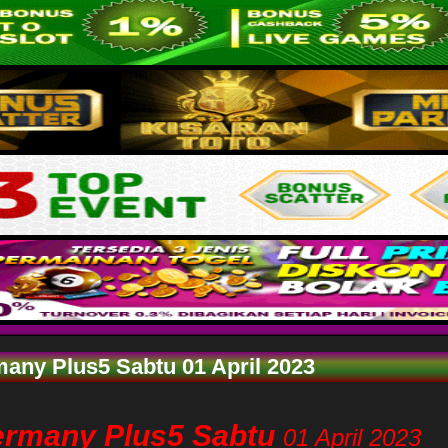
many Plus5 Sabtu 01 April 2023
Germany Plus5 Sabtu
01 April 2023