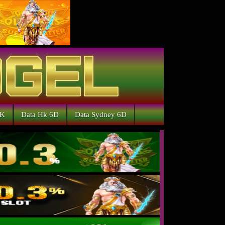
HK
Data Hk 6D
Data Sydney 6D