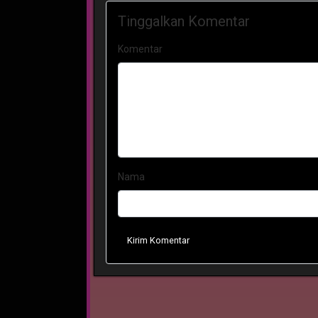
Tinggalkan Komentar
Komentar
Nama
Kirim Komentar