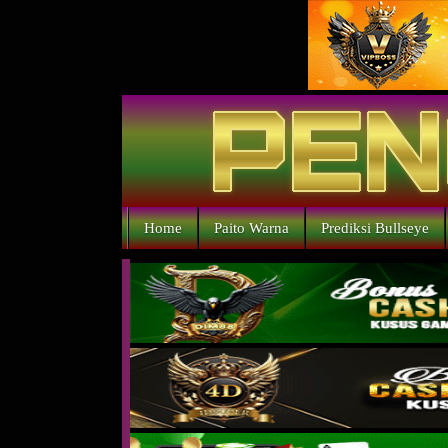
Home
Paito Warna
Prediksi Bullseye