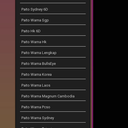
Paito Sydney 6D
Paito Warna Sgp
Paito Hk 6D
Paito Warna Hk
Paito Warna Lengkap
Paito Warna BullsEye
Paito Warna Korea
Paito Warna Laos
Paito Warna Magnum Cambodia
Paito Warna Pcso
Paito Warna Sydney