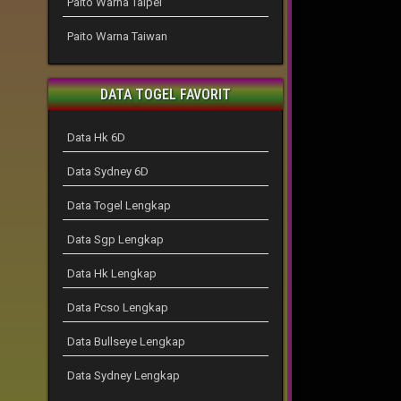
Paito Warna Taipei
Paito Warna Taiwan
DATA TOGEL FAVORIT
Data Hk 6D
Data Sydney 6D
Data Togel Lengkap
Data Sgp Lengkap
Data Hk Lengkap
Data Pcso Lengkap
Data Bullseye Lengkap
Data Sydney Lengkap