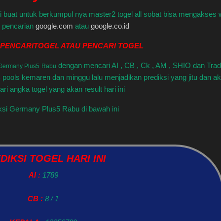
di buat untuk berkumpul nya master2 togel all sobat bisa mengakses
n pencarian
google.com
atau
google.co.id
k
PENCARITOGEL ATAU PENCARI TOGEL
dengan mencari AI , CB , Ck , AM , SHIO dan Trad
Germany Plus5
Rabu
pools kemaren dan minggu lalu menjadikan prediksi yang jitu dan ak
5
ri angka togel yang akan result hari ini
diksi Germany Plus5 Rabu di bawah ini
DIKSI TOGEL HARI INI
AI :
1789
CB :
8 / 1