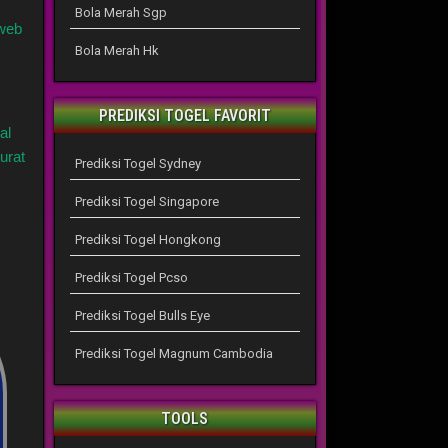
Bola Merah Sgp
 web
Bola Merah Hk
PREDIKSI TOGEL FAVORIT
al
urat
Prediksi Togel Sydney
Prediksi Togel Singapore
Prediksi Togel Hongkong
Prediksi Togel Pcso
Prediksi Togel Bulls Eye
Prediksi Togel Magnum Cambodia
TOOLS