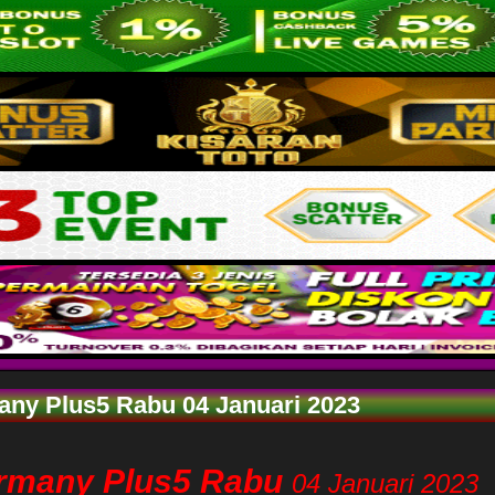
any Plus5 Rabu 04 Januari 2023
ermany Plus5 Rabu
04 Januari 2023