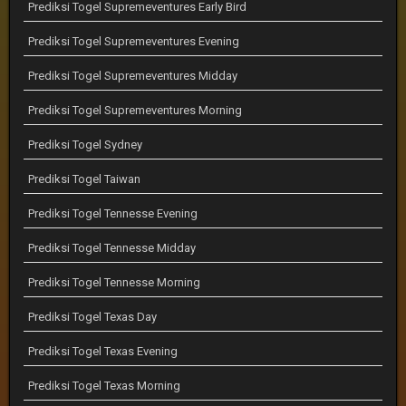
Prediksi Togel Supremeventures Early Bird
Prediksi Togel Supremeventures Evening
Prediksi Togel Supremeventures Midday
Prediksi Togel Supremeventures Morning
Prediksi Togel Sydney
Prediksi Togel Taiwan
Prediksi Togel Tennesse Evening
Prediksi Togel Tennesse Midday
Prediksi Togel Tennesse Morning
Prediksi Togel Texas Day
Prediksi Togel Texas Evening
Prediksi Togel Texas Morning