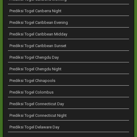
Prediksi Togel Canberra Night
Prediksi Togel Caribbean Evening
Prediksi Togel Caribbean Midday
Prediksi Togel Caribbean Sunset
Prediksi Togel Chengdu Day
Prediksi Togel Chengdu Night
Prediksi Togel Chinapools
Prediksi Togel Colombus
Prediksi Togel Connecticut Day
Prediksi Togel Connecticut Night
Prediksi Togel Delaware Day