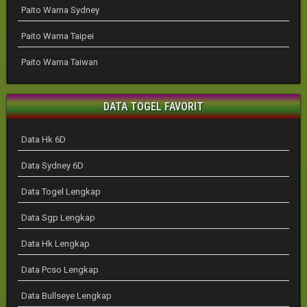
Paito Warna Sydney
Paito Warna Taipei
Paito Warna Taiwan
DATA TOGEL FAVORIT
Data Hk 6D
Data Sydney 6D
Data Togel Lengkap
Data Sgp Lengkap
Data Hk Lengkap
Data Pcso Lengkap
Data Bullseye Lengkap