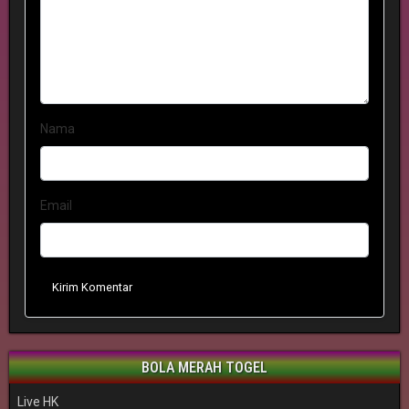
Nama
Email
Kirim Komentar
BOLA MERAH TOGEL
Live HK