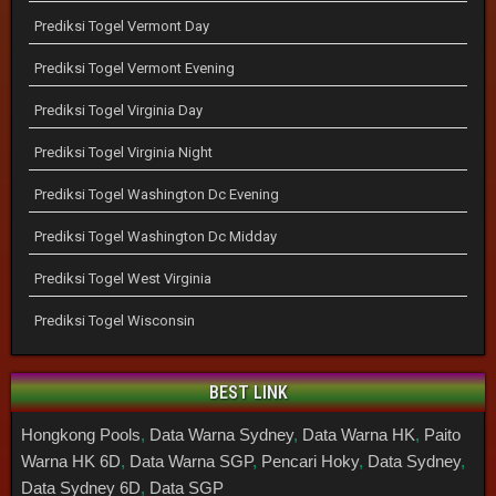
Prediksi Togel Vermont Day
Prediksi Togel Vermont Evening
Prediksi Togel Virginia Day
Prediksi Togel Virginia Night
Prediksi Togel Washington Dc Evening
Prediksi Togel Washington Dc Midday
Prediksi Togel West Virginia
Prediksi Togel Wisconsin
BEST LINK
Hongkong Pools
,
Data Warna Sydney
,
Data Warna HK
,
Paito
Warna HK 6D
,
Data Warna SGP
,
Pencari Hoky
,
Data Sydney
,
Data Sydney 6D
,
Data SGP