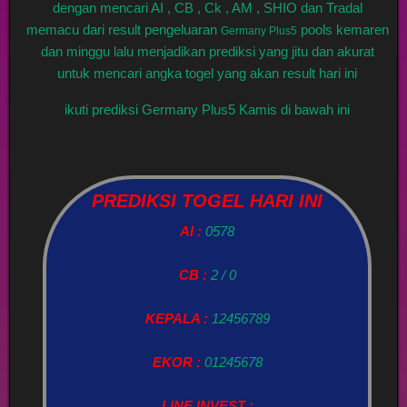
dengan mencari AI , CB , Ck , AM , SHIO dan Tradal
memacu dari result pengeluaran
pools kemaren
Germany Plus5
dan minggu lalu menjadikan prediksi yang jitu dan akurat
untuk mencari angka togel yang akan result hari ini
ikuti prediksi Germany Plus5 Kamis di bawah ini
PREDIKSI TOGEL HARI INI
AI :
0578
CB :
2 / 0
KEPALA :
12456789
EKOR :
01245678
LINE INVEST :