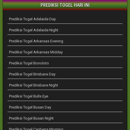
PREDIKSI TOGEL HARI INI
Prediksi Togel Adelaide Day
Prediksi Togel Adelaide Night
Prediksi Togel Arkansas Evening
Prediksi Togel Arkansas Midday
Prediksi Togel Bonoloto
Prediksi Togel Brisbane Day
Prediksi Togel Brisbane Night
Prediksi Togel Bulls Eye
Prediksi Togel Busan Day
Prediksi Togel Busan Night
Prediksi Togel Canberra Morning