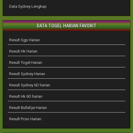
Data Sydney Lengkap
DATA TOGEL HARIAN FAVORIT
Result Sgp Harian
Result Hk Harian
Result Togel Harian
Result Sydney Harian
Result Sydney 6D harian
Result Hk 6D harian
Result BullsEye Harian
Result Pcso Harian