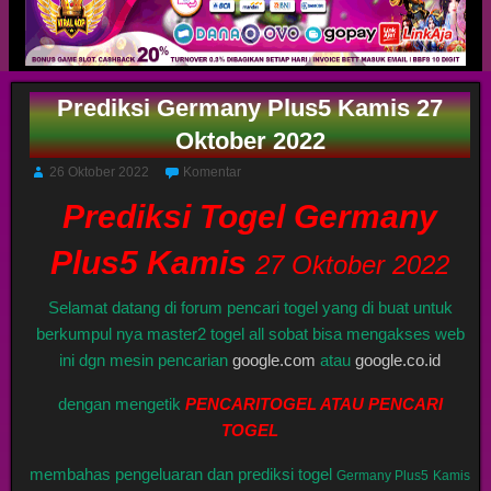
Prediksi Germany Plus5 Kamis 27
Oktober 2022
26 Oktober 2022
Komentar
Prediksi Togel Germany
Plus5 Kamis
27 Oktober 2022
Selamat datang di forum pencari togel yang di buat untuk
berkumpul nya master2 togel all sobat bisa mengakses web
ini dgn mesin pencarian
google.com
atau
google.co.id
dengan mengetik
PENCARITOGEL ATAU PENCARI
TOGEL
membahas pengeluaran dan prediksi togel
Germany Plus5
Kamis