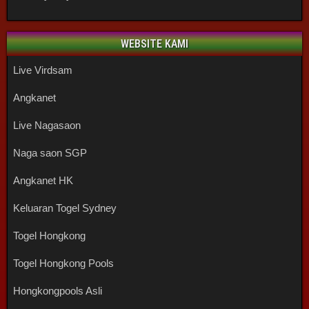
WEBSITE KAMI
Live Virdsam
Angkanet
Live Nagasaon
Naga saon SGP
Angkanet HK
Keluaran Togel Sydney
Togel Hongkong
Togel Hongkong Pools
Hongkongpools Asli