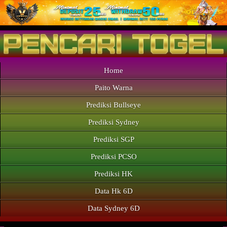
Home
Paito Warna
Prediksi Bullseye
Prediksi Sydney
Prediksi SGP
Prediksi PCSO
Prediksi HK
Data Hk 6D
Data Sydney 6D