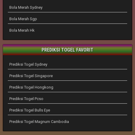
Bola Merah Sydney
Bola Merah Sgp
Bola Merah Hk
PREDIKSI TOGEL FAVORIT
Prediksi Togel Sydney
Prediksi Togel Singapore
Prediksi Togel Hongkong
Prediksi Togel Pcso
Prediksi Togel Bulls Eye
Prediksi Togel Magnum Cambodia