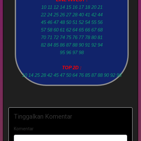
10 11 12 14 15 16 17 18 20 21
22 24 25 26 27 28 40 41 42 44
45 46 47 48 50 51 52 54 55 56
57 58 60 61 62 64 65 66 67 68
70 71 72 74 75 76 77 78 80 81
82 84 85 86 87 88 90 91 92 94
95 96 97 98
TOP 2D :
10 14 25 28 42 45 47 50 64 76 85 87 88 90 92 98
Tinggalkan Komentar
Komentar