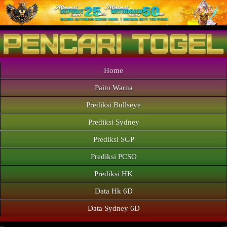
Home
Paito Warna
Prediksi Bullseye
Prediksi Sydney
Prediksi SGP
Prediksi PCSO
Prediksi HK
Data Hk 6D
Data Sydney 6D