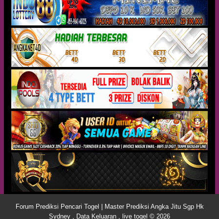
Forum Prediksi Pencari Togel | Master Prediksi Angka Jitu Sgp Hk
Sydney , Data Keluaran , live togel © 2026