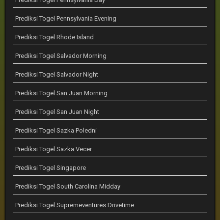
Prediksi Togel Pennsylvania Evening
Prediksi Togel Rhode Island
Prediksi Togel Salvador Morning
Prediksi Togel Salvador Night
Prediksi Togel San Juan Morning
Prediksi Togel San Juan Night
Prediksi Togel Sazka Poledni
Prediksi Togel Sazka Vecer
Prediksi Togel Singapore
Prediksi Togel South Carolina Midday
Prediksi Togel Supremeventures Drivetime