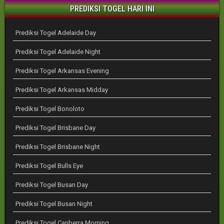
PREDIKSI TOGEL HARI INI
Prediksi Togel Adelaide Day
Prediksi Togel Adelaide Night
Prediksi Togel Arkansas Evening
Prediksi Togel Arkansas Midday
Prediksi Togel Bonoloto
Prediksi Togel Brisbane Day
Prediksi Togel Brisbane Night
Prediksi Togel Bulls Eye
Prediksi Togel Busan Day
Prediksi Togel Busan Night
Prediksi Togel Canberra Morning