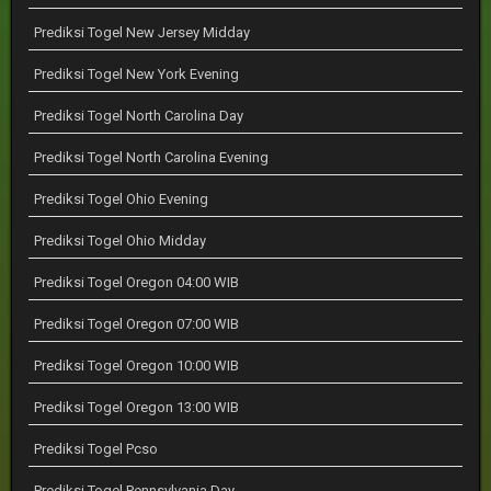
Prediksi Togel New Jersey Midday
Prediksi Togel New York Evening
Prediksi Togel North Carolina Day
Prediksi Togel North Carolina Evening
Prediksi Togel Ohio Evening
Prediksi Togel Ohio Midday
Prediksi Togel Oregon 04:00 WIB
Prediksi Togel Oregon 07:00 WIB
Prediksi Togel Oregon 10:00 WIB
Prediksi Togel Oregon 13:00 WIB
Prediksi Togel Pcso
Prediksi Togel Pennsylvania Day