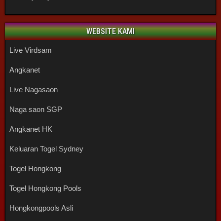
WEBSITE KAMI
Live Virdsam
Angkanet
Live Nagasaon
Naga saon SGP
Angkanet HK
Keluaran Togel Sydney
Togel Hongkong
Togel Hongkong Pools
Hongkongpools Asli