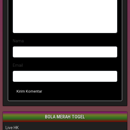
Nama
Email
Kirim Komentar
BOLA MERAH TOGEL
Live HK