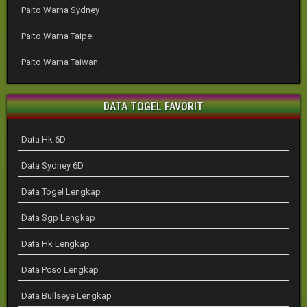
Paito Warna Sydney
Paito Warna Taipei
Paito Warna Taiwan
DATA TOGEL FAVORIT
Data Hk 6D
Data Sydney 6D
Data Togel Lengkap
Data Sgp Lengkap
Data Hk Lengkap
Data Pcso Lengkap
Data Bullseye Lengkap