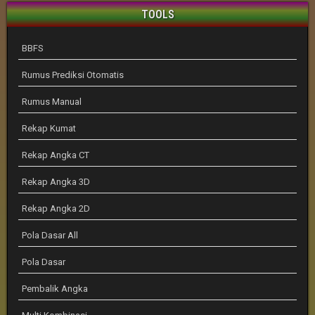
TOOLS
BBFS
Rumus Prediksi Otomatis
Rumus Manual
Rekap Kumat
Rekap Angka CT
Rekap Angka 3D
Rekap Angka 2D
Pola Dasar All
Pola Dasar
Pembalik Angka