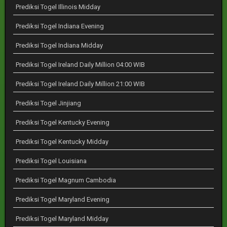
Prediksi Togel Illinois Midday
Prediksi Togel Indiana Evening
Prediksi Togel Indiana Midday
Prediksi Togel Ireland Daily Million 04:00 WIB
Prediksi Togel Ireland Daily Million 21:00 WIB
Prediksi Togel Jinjiang
Prediksi Togel Kentucky Evening
Prediksi Togel Kentucky Midday
Prediksi Togel Louisiana
Prediksi Togel Magnum Cambodia
Prediksi Togel Maryland Evening
Prediksi Togel Maryland Midday