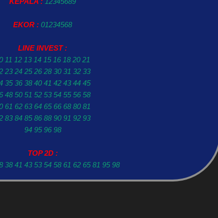
KEPALA :
12345689
EKOR :
01234568
LINE INVEST :
0 11 12 13 14 15 16 18 20 21
2 23 24 25 26 28 30 31 32 33
4 35 36 38 40 41 42 43 44 45
6 48 50 51 52 53 54 55 56 58
0 61 62 63 64 65 66 68 80 81
2 83 84 85 86 88 90 91 92 93
94 95 96 98
TOP 2D :
8 38 41 43 53 54 58 61 62 65 81 95 98