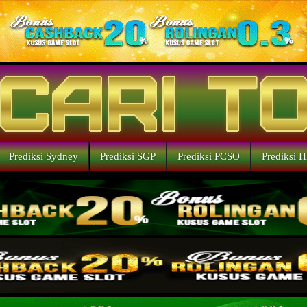
Prediksi Sydney
Prediksi SGP
Prediksi PCSO
Prediksi 