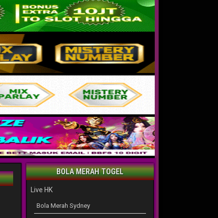
BOLA MERAH TOGEL
Live HK
Bola Merah Sydney