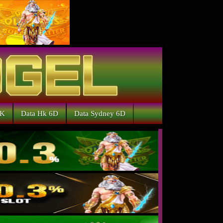
HK
Data Hk 6D
Data Sydney 6D