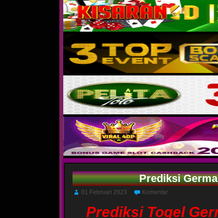
Prediksi Germa
01 Februari 2023
Komentar
Prediksi Togel Ge