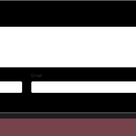
Email