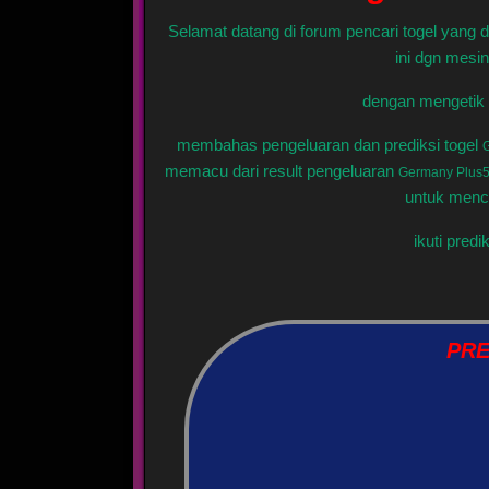
Selamat datang di forum pencari togel yang 
ini dgn mesi
dengan mengeti
membahas pengeluaran dan prediksi togel
memacu dari result pengeluaran
Germany Plus
untuk menca
ikuti pred
PRE