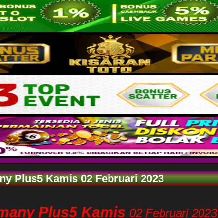
ny Plus5 Kamis 02 Februari 2023
rmany Plus5 Kamis
02 Februari 2023