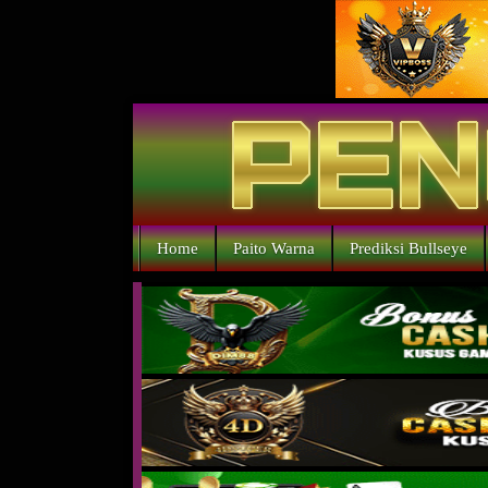
Home
Paito Warna
Prediksi Bullseye