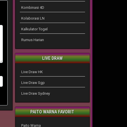
Kombinasi 4D
Kolaborasi LN
Kalkulator Togel
Rumus Harian
LIVE DRAW
Live Draw HK
Live Draw Sgp
Live Draw Sydney
PAITO WARNA FAVORIT
Paito Warna