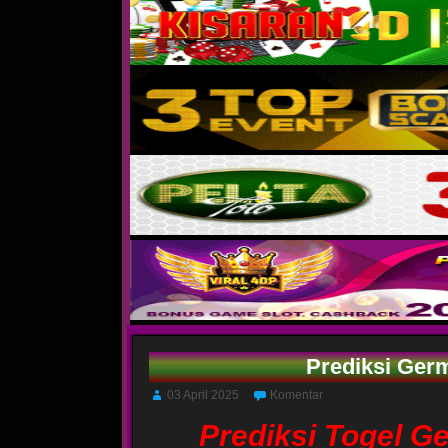
Prediksi Ger
03 April 2025
Komentar
Prediksi Togel 