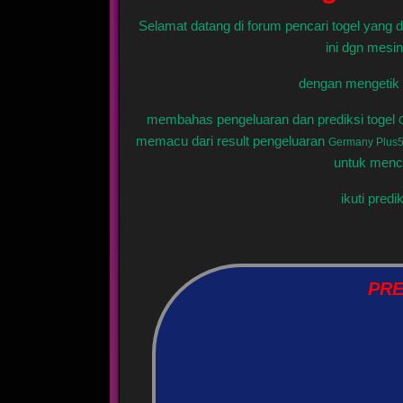
Selamat datang di forum pencari togel yang 
ini dgn mesi
dengan mengeti
membahas pengeluaran dan prediksi togel
memacu dari result pengeluaran
Germany Plus
untuk menca
ikuti pred
PRE