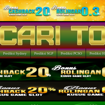
Prediksi Sydney
Prediksi SGP
Prediksi PCSO
Prediksi 