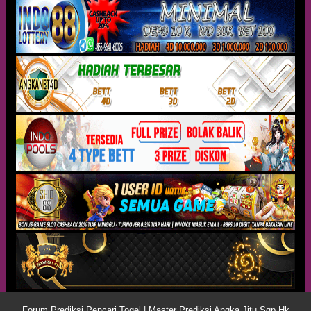
Forum Prediksi Pencari Togel | Master Prediksi Angka Jitu Sgp Hk