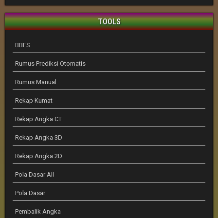
TOOLS
BBFS
Rumus Prediksi Otomatis
Rumus Manual
Rekap Kumat
Rekap Angka CT
Rekap Angka 3D
Rekap Angka 2D
Pola Dasar All
Pola Dasar
Pembalik Angka