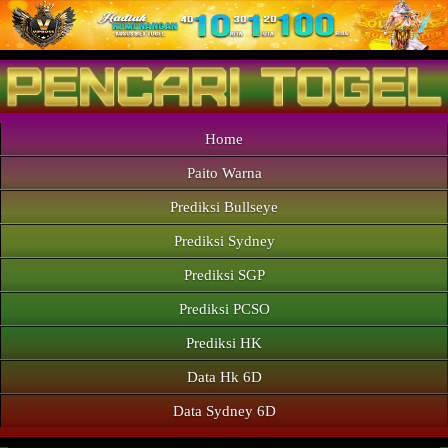
Home
Paito Warna
Prediksi Bullseye
Prediksi Sydney
Prediksi SGP
Prediksi PCSO
Prediksi HK
Data Hk 6D
Data Sydney 6D