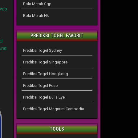
Bola Merah Sgp
 web
Bola Merah Hk
PREDIKSI TOGEL FAVORIT
al
urat
Prediksi Togel Sydney
Prediksi Togel Singapore
Prediksi Togel Hongkong
Prediksi Togel Pcso
Prediksi Togel Bulls Eye
Prediksi Togel Magnum Cambodia
TOOLS