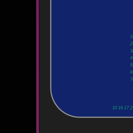
1
2
3
4
5
6
7
10 16 17 2