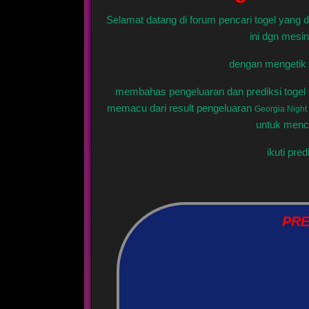
Selamat datang di forum pencari togel yang 
ini dgn mesi
dengan mengeti
membahas pengeluaran dan prediksi togel
memacu dari result pengeluaran
Georgia Night
untuk menca
ikuti pre
PRE