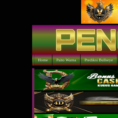
Home
Paito Warna
Prediksi Bullseye