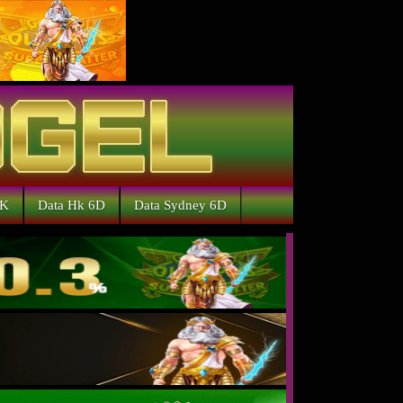
HK
Data Hk 6D
Data Sydney 6D