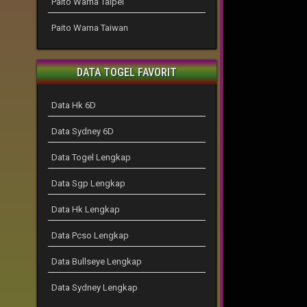
Paito Warna Taipei
Paito Warna Taiwan
DATA TOGEL FAVORIT
Data Hk 6D
Data Sydney 6D
Data Togel Lengkap
Data Sgp Lengkap
Data Hk Lengkap
Data Pcso Lengkap
Data Bullseye Lengkap
Data Sydney Lengkap