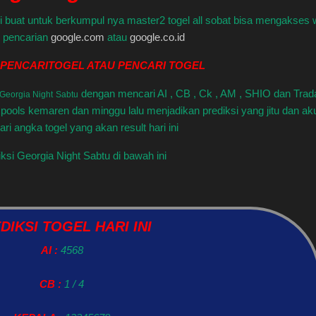
di buat untuk berkumpul nya master2 togel all sobat bisa mengakses
n pencarian
google.com
atau
google.co.id
k
PENCARITOGEL ATAU PENCARI TOGEL
dengan mencari AI , CB , Ck , AM , SHIO dan Trad
Georgia Night
Sabtu
pools kemaren dan minggu lalu menjadikan prediksi yang jitu dan ak
ri angka togel yang akan result hari ini
diksi Georgia Night Sabtu di bawah ini
DIKSI TOGEL HARI INI
AI :
4568
CB :
1 / 4