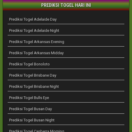
PREDIKSI TOGEL HARI INI
Prediksi Togel Adelaide Day
Prediksi Togel Adelaide Night
Prediksi Togel Arkansas Evening
Prediksi Togel Arkansas Midday
Prediksi Togel Bonoloto
Prediksi Togel Brisbane Day
Prediksi Togel Brisbane Night
Prediksi Togel Bulls Eye
Prediksi Togel Busan Day
Prediksi Togel Busan Night
Prediksi Togel Canberra Morning