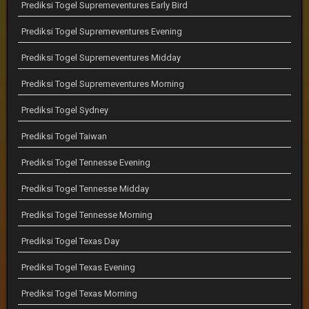
Prediksi Togel Supremeventures Early Bird
Prediksi Togel Supremeventures Evening
Prediksi Togel Supremeventures Midday
Prediksi Togel Supremeventures Morning
Prediksi Togel Sydney
Prediksi Togel Taiwan
Prediksi Togel Tennesse Evening
Prediksi Togel Tennesse Midday
Prediksi Togel Tennesse Morning
Prediksi Togel Texas Day
Prediksi Togel Texas Evening
Prediksi Togel Texas Morning