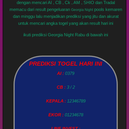
dengan mencari AI , CB , Ck , AM , SHIO dan Tradal
memacu dari result pengeluaran
pools kemaren
Georgia Night
dan minggu lalu menjadikan prediksi yang jitu dan akurat
untuk mencari angka togel yang akan result hari ini
ikuti prediksi Georgia Night Rabu di bawah ini
PREDIKSI TOGEL HARI INI
AI :
0379
CB :
3 / 2
KEPALA :
12346789
EKOR :
01234678
LINE INVEST :