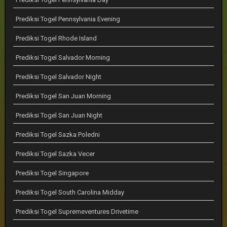
Prediksi Togel Pennsylvania Evening
Prediksi Togel Rhode Island
Prediksi Togel Salvador Morning
Prediksi Togel Salvador Night
Prediksi Togel San Juan Morning
Prediksi Togel San Juan Night
Prediksi Togel Sazka Poledni
Prediksi Togel Sazka Vecer
Prediksi Togel Singapore
Prediksi Togel South Carolina Midday
Prediksi Togel Supremeventures Drivetime