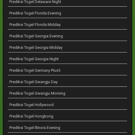
Prediksi Togel Delaware Night
Prediksi Togel Florida Evening
Prediksi Togel Florida Midday
Prediksi Togel Georgia Evening
Prediksi Togel Georgia Midday
Prediksi Togel Georgia Night
Prediksi Togel Germany Plus5
Prediksi Togel Gwangju Day
Prediksi Togel Gwangju Morning
Prediksi Togel Hollywood
Prediksi Togel Hongkong
Prediksi Togel Illinois Evening