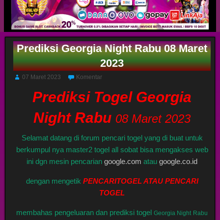
Prediksi Georgia Night Rabu 08 Maret
2023
07 Maret 2023
Komentar
Prediksi Togel Georgia
Night Rabu
08 Maret 2023
Selamat datang di forum pencari togel yang di buat untuk
berkumpul nya master2 togel all sobat bisa mengakses web
ini dgn mesin pencarian
google.com
atau
google.co.id
dengan mengetik
PENCARITOGEL ATAU PENCARI
TOGEL
membahas pengeluaran dan prediksi togel
Georgia Night
Rabu