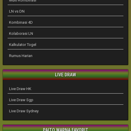
Multi Kombinasi
LN vs DN
Kombinasi 4D
Kolaborasi LN
Kalkulator Togel
Rumus Harian
LIVE DRAW
Live Draw HK
Live Draw Sgp
Live Draw Sydney
PAITO WARNA FAVORIT