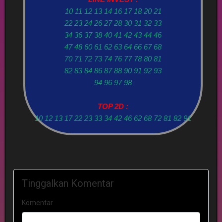
10 11 12 13 14 16 17 18 20 21
22 23 24 26 27 28 30 31 32 33
34 36 37 38 40 41 42 43 44 46
47 48 60 61 62 63 64 66 67 68
70 71 72 73 74 76 77 78 80 81
82 83 84 86 87 88 90 91 92 93
94 96 97 98
TOP 2D :
10 12 13 17 22 23 33 34 42 46 62 68 72 81 82 91
Tinggalkan Komentar
Komentar