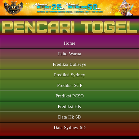
Home
Paito Warna
Prediksi Bullseye
Prediksi Sydney
Prediksi SGP
Prediksi PCSO
Prediksi HK
Data Hk 6D
Data Sydney 6D