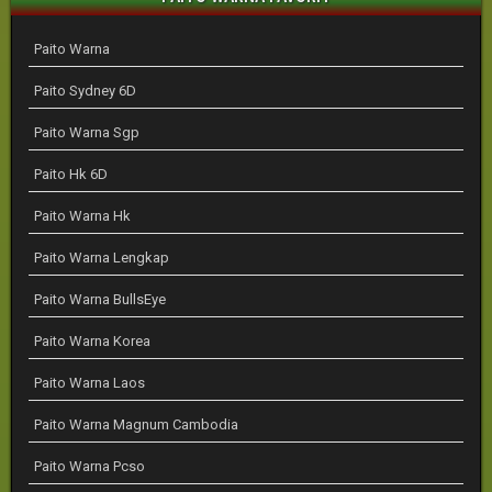
Paito Warna
Paito Sydney 6D
Paito Warna Sgp
Paito Hk 6D
Paito Warna Hk
Paito Warna Lengkap
Paito Warna BullsEye
Paito Warna Korea
Paito Warna Laos
Paito Warna Magnum Cambodia
Paito Warna Pcso