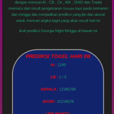
dengan mencari AI , CB , Ck , AM , SHIO dan Tradal
memacu dari result pengeluaran
pools kemaren
Georgia Night
dan minggu lalu menjadikan prediksi yang jitu dan akurat
untuk mencari angka togel yang akan result hari ini
ikuti prediksi Georgia Night Minggu di bawah ini
PREDIKSI TOGEL HARI INI
AI :
1249
CB :
1 / 5
KEPALA :
12345789
EKOR :
01234578
LINE INVEST :