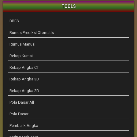
TOOLS
BBFS
Rumus Prediksi Otomatis
Rumus Manual
Rekap Kumat
Rekap Angka CT
Rekap Angka 3D
Rekap Angka 2D
Pola Dasar All
Pola Dasar
Pembalik Angka