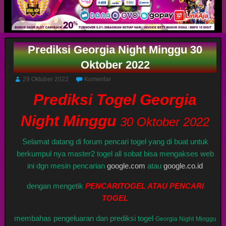
Prediksi Georgia Night Minggu 30
Oktober 2022
29 Oktober 2022
Komentar
Prediksi Togel Georgia
Night Minggu
30 Oktober 2022
Selamat datang di forum pencari togel yang di buat untuk
berkumpul nya master2 togel all sobat bisa mengakses web
ini dgn mesin pencarian
google.com
atau
google.co.id
dengan mengetik
PENCARITOGEL ATAU PENCARI
TOGEL
membahas pengeluaran dan prediksi togel
Georgia Night
Minggu