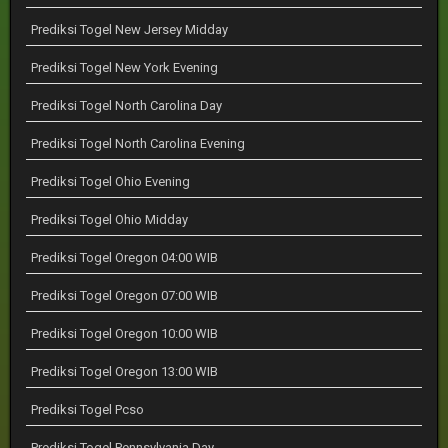
Prediksi Togel New Jersey Midday
Prediksi Togel New York Evening
Prediksi Togel North Carolina Day
Prediksi Togel North Carolina Evening
Prediksi Togel Ohio Evening
Prediksi Togel Ohio Midday
Prediksi Togel Oregon 04:00 WIB
Prediksi Togel Oregon 07:00 WIB
Prediksi Togel Oregon 10:00 WIB
Prediksi Togel Oregon 13:00 WIB
Prediksi Togel Pcso
Prediksi Togel Pennsylvania Day