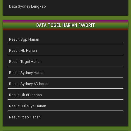
Data Sydney Lengkap
DATA TOGEL HARIAN FAVORIT
Result Sgp Harian
Result Hk Harian
Result Togel Harian
Result Sydney Harian
Result Sydney 6D harian
Result Hk 6D harian
Result BullsEye Harian
Result Pcso Harian