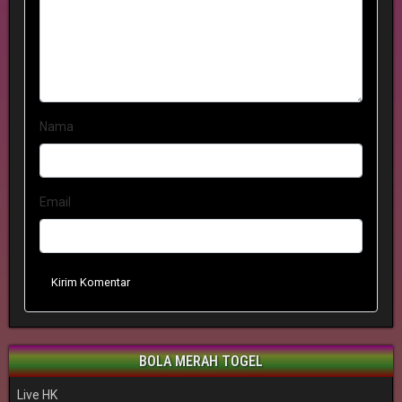
Nama
Email
Kirim Komentar
BOLA MERAH TOGEL
Live HK