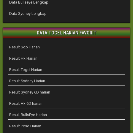
Data Bullseye Lengkap
Data Sydney Lengkap
DATA TOGEL HARIAN FAVORIT
Result Sgp Harian
Result Hk Harian
Result Togel Harian
Result Sydney Harian
Result Sydney 6D harian
Result Hk 6D harian
Result BullsEye Harian
Result Pcso Harian