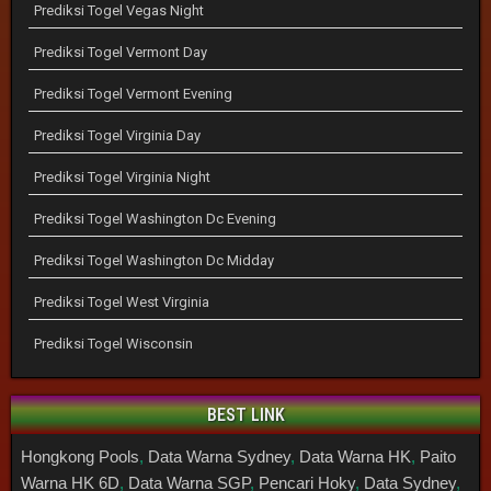
Prediksi Togel Vegas Night
Prediksi Togel Vermont Day
Prediksi Togel Vermont Evening
Prediksi Togel Virginia Day
Prediksi Togel Virginia Night
Prediksi Togel Washington Dc Evening
Prediksi Togel Washington Dc Midday
Prediksi Togel West Virginia
Prediksi Togel Wisconsin
BEST LINK
Hongkong Pools
,
Data Warna Sydney
,
Data Warna HK
,
Paito
Warna HK 6D
,
Data Warna SGP
,
Pencari Hoky
,
Data Sydney
,