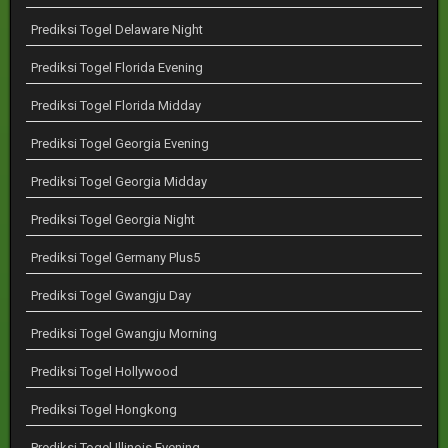
Prediksi Togel Delaware Night
Prediksi Togel Florida Evening
Prediksi Togel Florida Midday
Prediksi Togel Georgia Evening
Prediksi Togel Georgia Midday
Prediksi Togel Georgia Night
Prediksi Togel Germany Plus5
Prediksi Togel Gwangju Day
Prediksi Togel Gwangju Morning
Prediksi Togel Hollywood
Prediksi Togel Hongkong
Prediksi Togel Illinois Evening