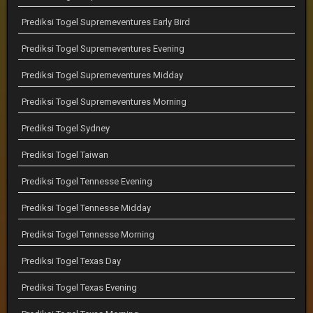
Prediksi Togel Supremeventures Early Bird
Prediksi Togel Supremeventures Evening
Prediksi Togel Supremeventures Midday
Prediksi Togel Supremeventures Morning
Prediksi Togel Sydney
Prediksi Togel Taiwan
Prediksi Togel Tennesse Evening
Prediksi Togel Tennesse Midday
Prediksi Togel Tennesse Morning
Prediksi Togel Texas Day
Prediksi Togel Texas Evening