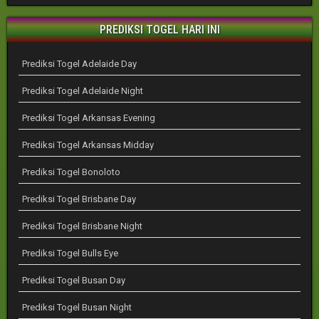
PREDIKSI TOGEL HARI INI
Prediksi Togel Adelaide Day
Prediksi Togel Adelaide Night
Prediksi Togel Arkansas Evening
Prediksi Togel Arkansas Midday
Prediksi Togel Bonoloto
Prediksi Togel Brisbane Day
Prediksi Togel Brisbane Night
Prediksi Togel Bulls Eye
Prediksi Togel Busan Day
Prediksi Togel Busan Night