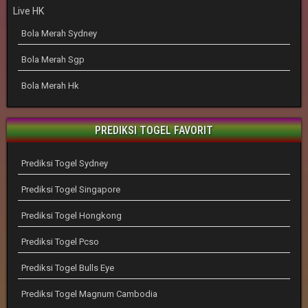
Live HK
Bola Merah Sydney
Bola Merah Sgp
Bola Merah Hk
PREDIKSI TOGEL FAVORIT
Prediksi Togel Sydney
Prediksi Togel Singapore
Prediksi Togel Hongkong
Prediksi Togel Pcso
Prediksi Togel Bulls Eye
Prediksi Togel Magnum Cambodia