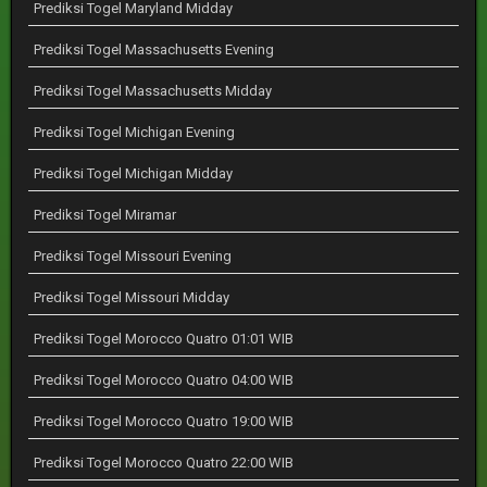
Prediksi Togel Maryland Midday
Prediksi Togel Massachusetts Evening
Prediksi Togel Massachusetts Midday
Prediksi Togel Michigan Evening
Prediksi Togel Michigan Midday
Prediksi Togel Miramar
Prediksi Togel Missouri Evening
Prediksi Togel Missouri Midday
Prediksi Togel Morocco Quatro 01:01 WIB
Prediksi Togel Morocco Quatro 04:00 WIB
Prediksi Togel Morocco Quatro 19:00 WIB
Prediksi Togel Morocco Quatro 22:00 WIB