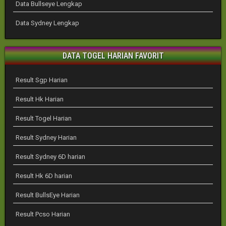
Data Bullseye Lengkap
Data Sydney Lengkap
DATA TOGEL HARIAN FAVORIT
Result Sgp Harian
Result Hk Harian
Result Togel Harian
Result Sydney Harian
Result Sydney 6D harian
Result Hk 6D harian
Result BullsEye Harian
Result Pcso Harian