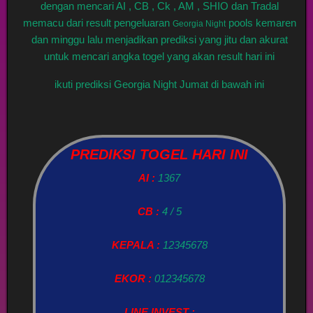
dengan mencari AI , CB , Ck , AM , SHIO dan Tradal
memacu dari result pengeluaran
pools kemaren
Georgia Night
dan minggu lalu menjadikan prediksi yang jitu dan akurat
untuk mencari angka togel yang akan result hari ini
ikuti prediksi Georgia Night Jumat di bawah ini
PREDIKSI TOGEL HARI INI
AI :
1367
CB :
4 / 5
KEPALA :
12345678
EKOR :
012345678
LINE INVEST :