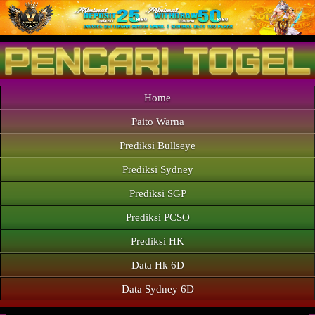
Home
Paito Warna
Prediksi Bullseye
Prediksi Sydney
Prediksi SGP
Prediksi PCSO
Prediksi HK
Data Hk 6D
Data Sydney 6D