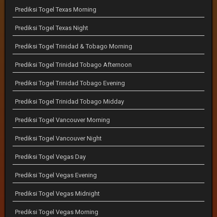
Prediksi Togel Texas Morning
Prediksi Togel Texas Night
Prediksi Togel Trinidad & Tobago Morning
Prediksi Togel Trinidad Tobago Afternoon
Prediksi Togel Trinidad Tobago Evening
Prediksi Togel Trinidad Tobago Midday
Prediksi Togel Vancouver Morning
Prediksi Togel Vancouver Night
Prediksi Togel Vegas Day
Prediksi Togel Vegas Evening
Prediksi Togel Vegas Midnight
Prediksi Togel Vegas Morning