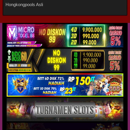
Hongkongpools Asli