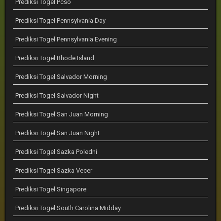
Prediksi Togel Pcso
Prediksi Togel Pennsylvania Day
Prediksi Togel Pennsylvania Evening
Prediksi Togel Rhode Island
Prediksi Togel Salvador Morning
Prediksi Togel Salvador Night
Prediksi Togel San Juan Morning
Prediksi Togel San Juan Night
Prediksi Togel Sazka Poledni
Prediksi Togel Sazka Vecer
Prediksi Togel Singapore
Prediksi Togel South Carolina Midday