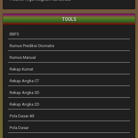
TOOLS
BBFS
Rumus Prediksi Otomatis
Rumus Manual
Rekap Kumat
Rekap Angka CT
Rekap Angka 3D
Rekap Angka 2D
Pola Dasar All
Pola Dasar