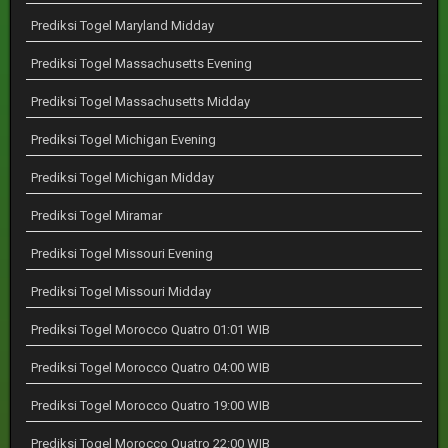
Prediksi Togel Maryland Midday
Prediksi Togel Massachusetts Evening
Prediksi Togel Massachusetts Midday
Prediksi Togel Michigan Evening
Prediksi Togel Michigan Midday
Prediksi Togel Miramar
Prediksi Togel Missouri Evening
Prediksi Togel Missouri Midday
Prediksi Togel Morocco Quatro 01:01 WIB
Prediksi Togel Morocco Quatro 04:00 WIB
Prediksi Togel Morocco Quatro 19:00 WIB
Prediksi Togel Morocco Quatro 22:00 WIB