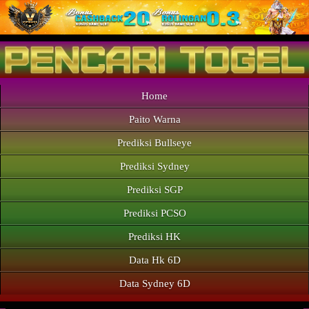
Home
Paito Warna
Prediksi Bullseye
Prediksi Sydney
Prediksi SGP
Prediksi PCSO
Prediksi HK
Data Hk 6D
Data Sydney 6D