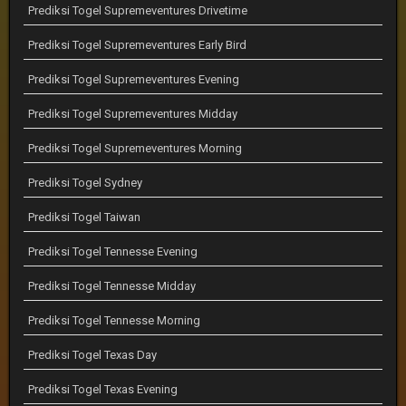
Prediksi Togel Supremeventures Drivetime
Prediksi Togel Supremeventures Early Bird
Prediksi Togel Supremeventures Evening
Prediksi Togel Supremeventures Midday
Prediksi Togel Supremeventures Morning
Prediksi Togel Sydney
Prediksi Togel Taiwan
Prediksi Togel Tennesse Evening
Prediksi Togel Tennesse Midday
Prediksi Togel Tennesse Morning
Prediksi Togel Texas Day
Prediksi Togel Texas Evening