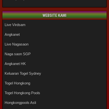
WEBSITE KAMI
Live Virdsam
Angkanet
Live Nagasaon
Naga saon SGP
Angkanet HK
Keluaran Togel Sydney
Togel Hongkong
Togel Hongkong Pools
Hongkongpools Asli