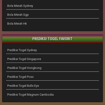
Bola Merah Sydney
Bola Merah Sgp
Bola Merah Hk
PREDIKSI TOGEL FAVORIT
Prediksi Togel Sydney
Prediksi Togel Singapore
Prediksi Togel Hongkong
Prediksi Togel Pcso
Prediksi Togel Bulls Eye
Prediksi Togel Magnum Cambodia