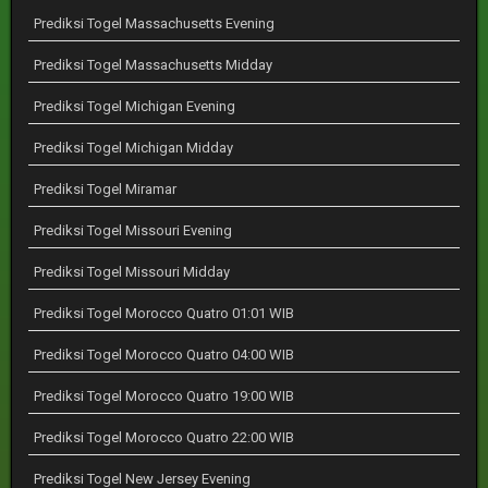
Prediksi Togel Massachusetts Evening
Prediksi Togel Massachusetts Midday
Prediksi Togel Michigan Evening
Prediksi Togel Michigan Midday
Prediksi Togel Miramar
Prediksi Togel Missouri Evening
Prediksi Togel Missouri Midday
Prediksi Togel Morocco Quatro 01:01 WIB
Prediksi Togel Morocco Quatro 04:00 WIB
Prediksi Togel Morocco Quatro 19:00 WIB
Prediksi Togel Morocco Quatro 22:00 WIB
Prediksi Togel New Jersey Evening