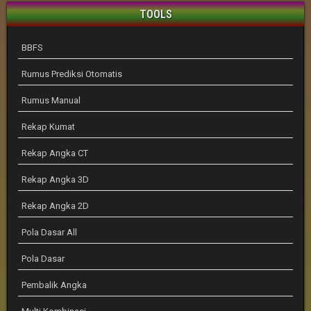
TOOLS
BBFS
Rumus Prediksi Otomatis
Rumus Manual
Rekap Kumat
Rekap Angka CT
Rekap Angka 3D
Rekap Angka 2D
Pola Dasar All
Pola Dasar
Pembalik Angka