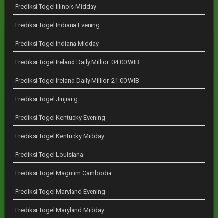
Prediksi Togel Illinois Midday
Prediksi Togel Indiana Evening
Prediksi Togel Indiana Midday
Prediksi Togel Ireland Daily Million 04:00 WIB
Prediksi Togel Ireland Daily Million 21:00 WIB
Prediksi Togel Jinjiang
Prediksi Togel Kentucky Evening
Prediksi Togel Kentucky Midday
Prediksi Togel Louisiana
Prediksi Togel Magnum Cambodia
Prediksi Togel Maryland Evening
Prediksi Togel Maryland Midday