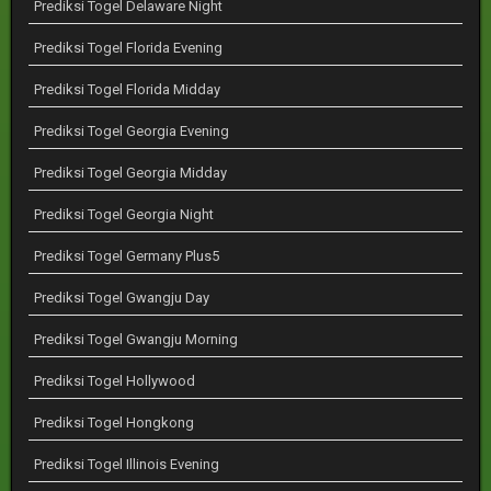
Prediksi Togel Delaware Night
Prediksi Togel Florida Evening
Prediksi Togel Florida Midday
Prediksi Togel Georgia Evening
Prediksi Togel Georgia Midday
Prediksi Togel Georgia Night
Prediksi Togel Germany Plus5
Prediksi Togel Gwangju Day
Prediksi Togel Gwangju Morning
Prediksi Togel Hollywood
Prediksi Togel Hongkong
Prediksi Togel Illinois Evening