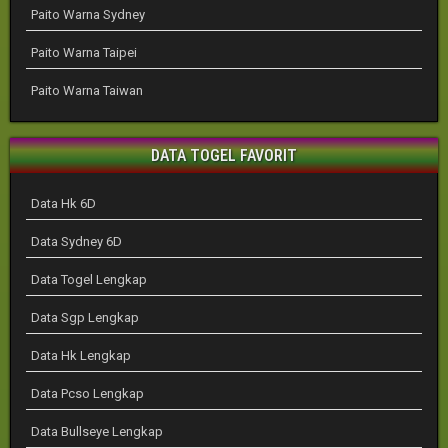
Paito Warna Sydney
Paito Warna Taipei
Paito Warna Taiwan
DATA TOGEL FAVORIT
Data Hk 6D
Data Sydney 6D
Data Togel Lengkap
Data Sgp Lengkap
Data Hk Lengkap
Data Pcso Lengkap
Data Bullseye Lengkap