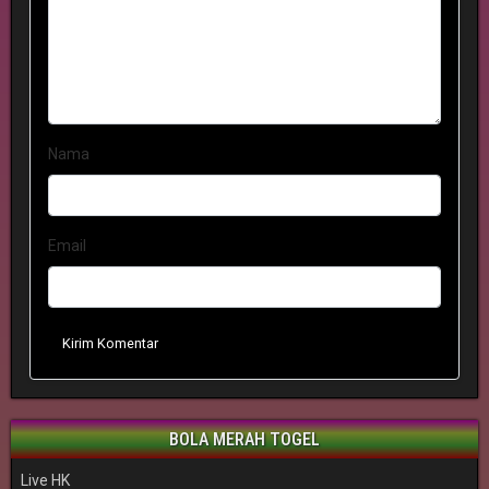
Nama
Email
Kirim Komentar
BOLA MERAH TOGEL
Live HK