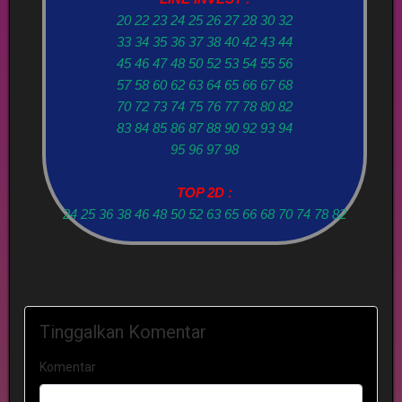
20 22 23 24 25 26 27 28 30 32
33 34 35 36 37 38 40 42 43 44
45 46 47 48 50 52 53 54 55 56
57 58 60 62 63 64 65 66 67 68
70 72 73 74 75 76 77 78 80 82
83 84 85 86 87 88 90 92 93 94
95 96 97 98
TOP 2D :
24 25 36 38 46 48 50 52 63 65 66 68 70 74 78 82
Tinggalkan Komentar
Komentar