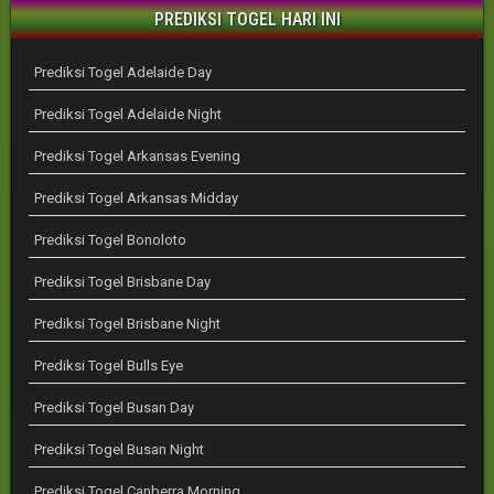
PREDIKSI TOGEL HARI INI
Prediksi Togel Adelaide Day
Prediksi Togel Adelaide Night
Prediksi Togel Arkansas Evening
Prediksi Togel Arkansas Midday
Prediksi Togel Bonoloto
Prediksi Togel Brisbane Day
Prediksi Togel Brisbane Night
Prediksi Togel Bulls Eye
Prediksi Togel Busan Day
Prediksi Togel Busan Night
Prediksi Togel Canberra Morning