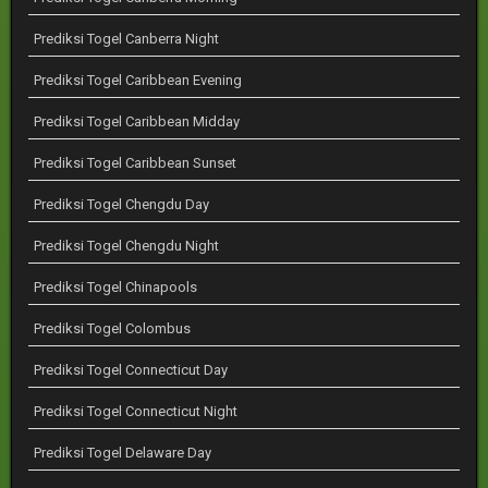
Prediksi Togel Canberra Night
Prediksi Togel Caribbean Evening
Prediksi Togel Caribbean Midday
Prediksi Togel Caribbean Sunset
Prediksi Togel Chengdu Day
Prediksi Togel Chengdu Night
Prediksi Togel Chinapools
Prediksi Togel Colombus
Prediksi Togel Connecticut Day
Prediksi Togel Connecticut Night
Prediksi Togel Delaware Day