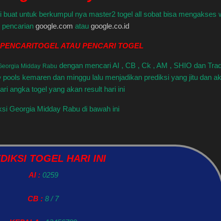
di buat untuk berkumpul nya master2 togel all sobat bisa mengakses
n pencarian
google.com
atau
google.co.id
k
PENCARITOGEL ATAU PENCARI TOGEL
dengan mencari AI , CB , Ck , AM , SHIO dan Trad
Georgia Midday
Rabu
pools kemaren dan minggu lalu menjadikan prediksi yang jitu dan ak
y
ri angka togel yang akan result hari ini
iksi Georgia Midday Rabu di bawah ini
DIKSI TOGEL HARI INI
AI :
0259
CB :
8 / 7