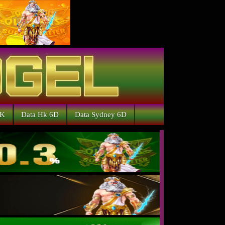
HK
Data Hk 6D
Data Sydney 6D