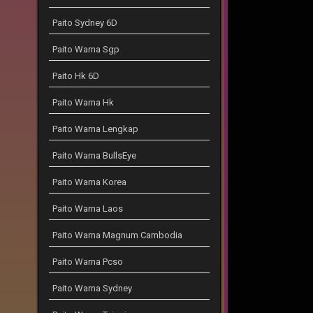
Paito Sydney 6D
Paito Warna Sgp
Paito Hk 6D
Paito Warna Hk
Paito Warna Lengkap
Paito Warna BullsEye
Paito Warna Korea
Paito Warna Laos
Paito Warna Magnum Cambodia
Paito Warna Pcso
Paito Warna Sydney