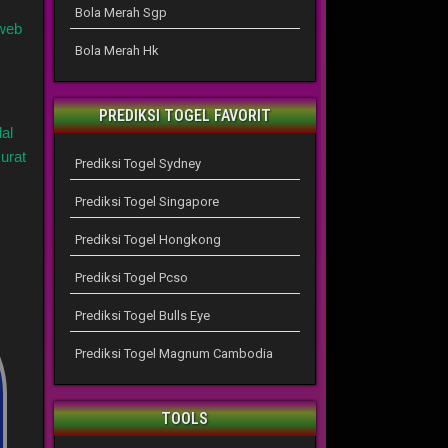
Bola Merah Sgp
 web
Bola Merah Hk
PREDIKSI TOGEL FAVORIT
al
urat
Prediksi Togel Sydney
Prediksi Togel Singapore
Prediksi Togel Hongkong
Prediksi Togel Pcso
Prediksi Togel Bulls Eye
Prediksi Togel Magnum Cambodia
TOOLS