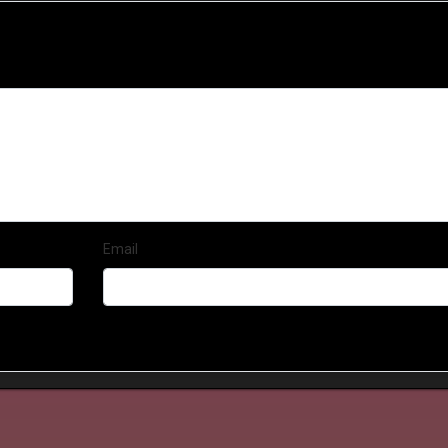
Email