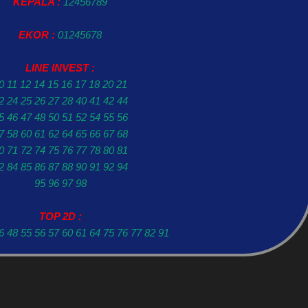
KEPALA :
12456789
EKOR :
01245678
LINE INVEST :
0 11 12 14 15 16 17 18 20 21
2 24 25 26 27 28 40 41 42 44
5 46 47 48 50 51 52 54 55 56
7 58 60 61 62 64 65 66 67 68
0 71 72 74 75 76 77 78 80 81
2 84 85 86 87 88 90 91 92 94
95 96 97 98
TOP 2D :
6 48 55 56 57 60 61 64 75 76 77 82 91