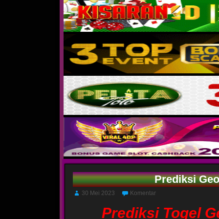
Prediksi Geo
30 Mei 2023
Komentar
Prediksi Togel 