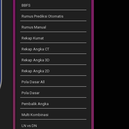
BBFS
Rumus Prediksi Otomatis
Rumus Manual
Rekap Kumat
Rekap Angka CT
Rekap Angka 3D
Rekap Angka 2D
Pola Dasar All
Pola Dasar
Pembalik Angka
Multi Kombinasi
LN vs DN