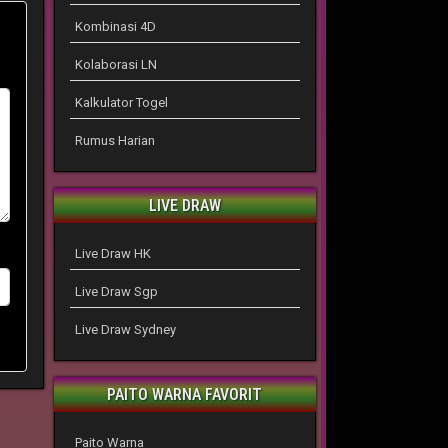
Kombinasi 4D
Kolaborasi LN
Kalkulator Togel
Rumus Harian
LIVE DRAW
Live Draw HK
Live Draw Sgp
Live Draw Sydney
PAITO WARNA FAVORIT
Paito Warna