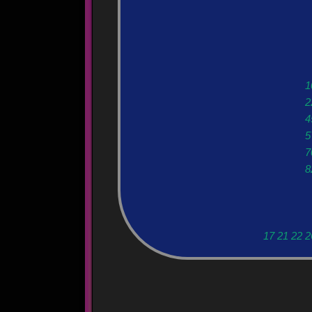
1
2
4
5
7
8
17 21 22 2