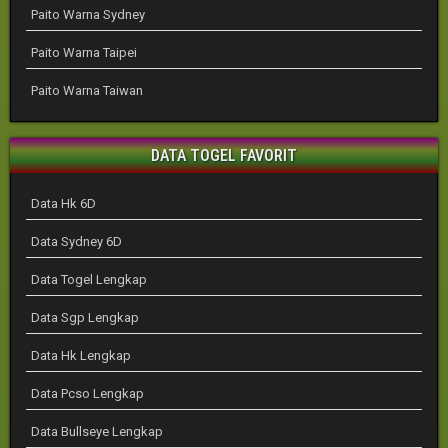
Paito Warna Sydney
Paito Warna Taipei
Paito Warna Taiwan
DATA TOGEL FAVORIT
Data Hk 6D
Data Sydney 6D
Data Togel Lengkap
Data Sgp Lengkap
Data Hk Lengkap
Data Pcso Lengkap
Data Bullseye Lengkap