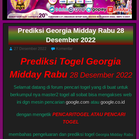
Prediksi Georgia Midday Rabu 28
Desember 2022
27 Desember 2022
Komentar
Prediksi Togel Georgia
Midday Rabu
28 Desember 2022
Selamat datang di forum pencari togel yang di buat untuk
berkumpul nya master2 togel all sobat bisa mengakses web
ini dgn mesin pencarian
google.com
atau
google.co.id
dengan mengetik
PENCARITOGEL ATAU PENCARI
TOGEL
membahas pengeluaran dan prediksi togel
Georgia Midday
Rabu