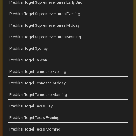
Prediksi Togel Supremeventures Early Bird
Prediksi Togel Supremeventures Evening
Prediksi Togel Supremeventures Midday
Prediksi Togel Supremeventures Morning
Prediksi Togel Sydney
Prediksi Togel Taiwan
Prediksi Togel Tennesse Evening
Prediksi Togel Tennesse Midday
Prediksi Togel Tennesse Morning
Prediksi Togel Texas Day
Prediksi Togel Texas Evening
Prediksi Togel Texas Morning