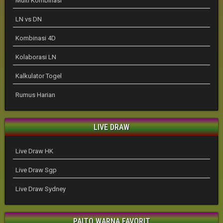
Multi Kombinasi
LN vs DN
Kombinasi 4D
Kolaborasi LN
Kalkulator Togel
Rumus Harian
LIVE DRAW
Live Draw HK
Live Draw Sgp
Live Draw Sydney
PAITO WARNA FAVORIT