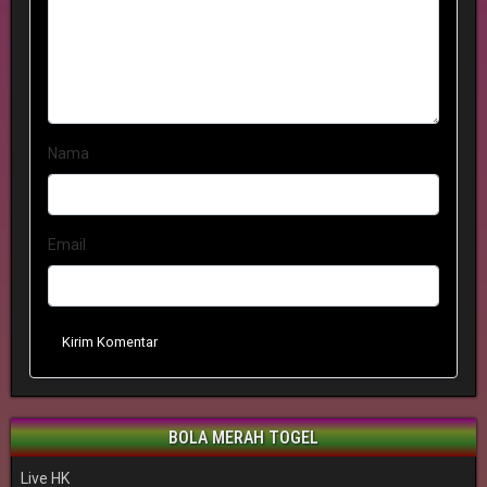
Nama
Email
Kirim Komentar
BOLA MERAH TOGEL
Live HK