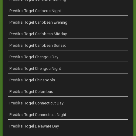
Prediksi Togel Canberra Night
Prediksi Togel Caribbean Evening
Prediksi Togel Caribbean Midday
Prediksi Togel Caribbean Sunset
Prediksi Togel Chengdu Day
Prediksi Togel Chengdu Night
Prediksi Togel Chinapools
Prediksi Togel Colombus
Prediksi Togel Connecticut Day
Prediksi Togel Connecticut Night
Prediksi Togel Delaware Day