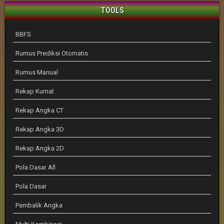
TOOLS
BBFS
Rumus Prediksi Otomatis
Rumus Manual
Rekap Kumat
Rekap Angka CT
Rekap Angka 3D
Rekap Angka 2D
Pola Dasar All
Pola Dasar
Pembalik Angka