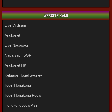
WEBSITE KAMI
Live Virdsam
Angkanet
Live Nagasaon
Naga saon SGP
Angkanet HK
Keluaran Togel Sydney
Togel Hongkong
Togel Hongkong Pools
Hongkongpools Asli