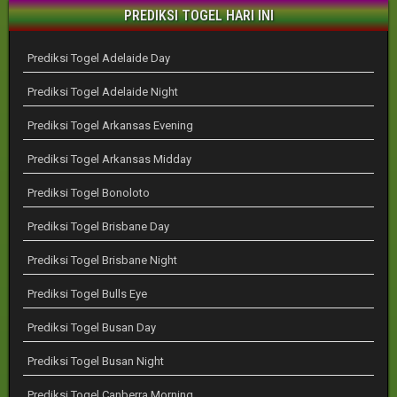
PREDIKSI TOGEL HARI INI
Prediksi Togel Adelaide Day
Prediksi Togel Adelaide Night
Prediksi Togel Arkansas Evening
Prediksi Togel Arkansas Midday
Prediksi Togel Bonoloto
Prediksi Togel Brisbane Day
Prediksi Togel Brisbane Night
Prediksi Togel Bulls Eye
Prediksi Togel Busan Day
Prediksi Togel Busan Night
Prediksi Togel Canberra Morning