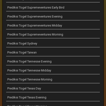
Prediksi Togel Supremeventures Early Bird
Prediksi Togel Supremeventures Evening
Prediksi Togel Supremeventures Midday
Prediksi Togel Supremeventures Morning
Prediksi Togel Sydney
Prediksi Togel Taiwan
Prediksi Togel Tennesse Evening
Prediksi Togel Tennesse Midday
Prediksi Togel Tennesse Morning
Prediksi Togel Texas Day
Prediksi Togel Texas Evening