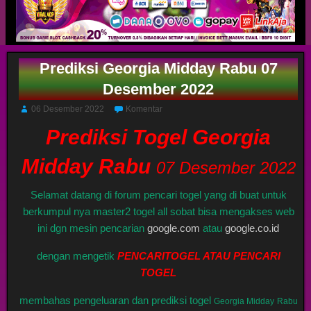
Prediksi Georgia Midday Rabu 07
Desember 2022
06 Desember 2022
Komentar
Prediksi Togel Georgia
Midday Rabu
07 Desember 2022
Selamat datang di forum pencari togel yang di buat untuk
berkumpul nya master2 togel all sobat bisa mengakses web
ini dgn mesin pencarian
google.com
atau
google.co.id
dengan mengetik
PENCARITOGEL ATAU PENCARI
TOGEL
membahas pengeluaran dan prediksi togel
Georgia Midday
Rabu