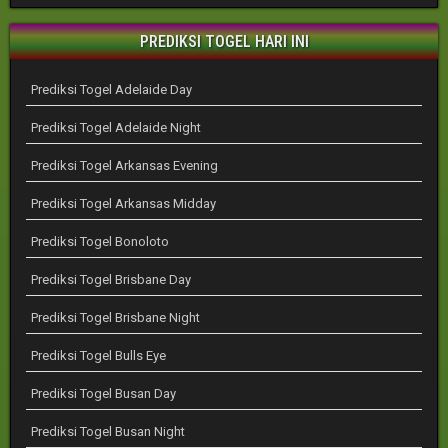
PREDIKSI TOGEL HARI INI
Prediksi Togel Adelaide Day
Prediksi Togel Adelaide Night
Prediksi Togel Arkansas Evening
Prediksi Togel Arkansas Midday
Prediksi Togel Bonoloto
Prediksi Togel Brisbane Day
Prediksi Togel Brisbane Night
Prediksi Togel Bulls Eye
Prediksi Togel Busan Day
Prediksi Togel Busan Night