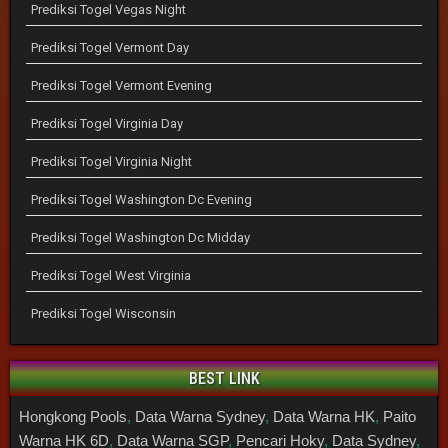
Prediksi Togel Vegas Night
Prediksi Togel Vermont Day
Prediksi Togel Vermont Evening
Prediksi Togel Virginia Day
Prediksi Togel Virginia Night
Prediksi Togel Washington Dc Evening
Prediksi Togel Washington Dc Midday
Prediksi Togel West Virginia
Prediksi Togel Wisconsin
BEST LINK
Hongkong Pools
,
Data Warna Sydney
,
Data Warna HK
,
Paito
Warna HK 6D
,
Data Warna SGP
,
Pencari Hoky
,
Data Sydney
,