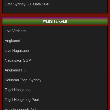
Data Sydney 6D
,
Data SGP
WEBSITE KAMI
Live Virdsam
Angkanet
Live Nagasaon
Naga saon SGP
Angkanet HK
Keluaran Togel Sydney
Togel Hongkong
Togel Hongkong Pools
Hongkongpools Asli