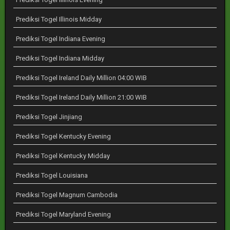
Prediksi Togel Illinois Midday
Prediksi Togel Indiana Evening
Prediksi Togel Indiana Midday
Prediksi Togel Ireland Daily Million 04:00 WIB
Prediksi Togel Ireland Daily Million 21:00 WIB
Prediksi Togel Jinjiang
Prediksi Togel Kentucky Evening
Prediksi Togel Kentucky Midday
Prediksi Togel Louisiana
Prediksi Togel Magnum Cambodia
Prediksi Togel Maryland Evening