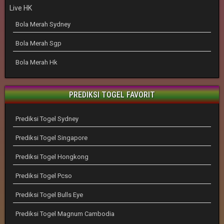
Live HK
Bola Merah Sydney
Bola Merah Sgp
Bola Merah Hk
PREDIKSI TOGEL FAVORIT
Prediksi Togel Sydney
Prediksi Togel Singapore
Prediksi Togel Hongkong
Prediksi Togel Pcso
Prediksi Togel Bulls Eye
Prediksi Togel Magnum Cambodia