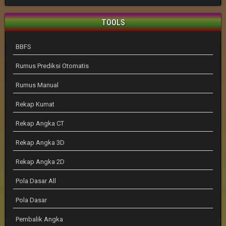
TOOLS
BBFS
Rumus Prediksi Otomatis
Rumus Manual
Rekap Kumat
Rekap Angka CT
Rekap Angka 3D
Rekap Angka 2D
Pola Dasar All
Pola Dasar
Pembalik Angka