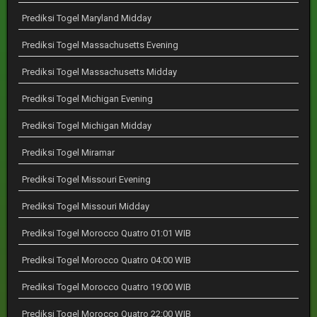
Prediksi Togel Maryland Midday
Prediksi Togel Massachusetts Evening
Prediksi Togel Massachusetts Midday
Prediksi Togel Michigan Evening
Prediksi Togel Michigan Midday
Prediksi Togel Miramar
Prediksi Togel Missouri Evening
Prediksi Togel Missouri Midday
Prediksi Togel Morocco Quatro 01:01 WIB
Prediksi Togel Morocco Quatro 04:00 WIB
Prediksi Togel Morocco Quatro 19:00 WIB
Prediksi Togel Morocco Quatro 22:00 WIB