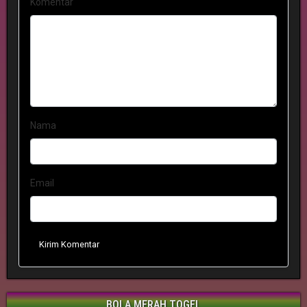
Komentar
Nama
Email
Kirim Komentar
BOLA MERAH TOGEL