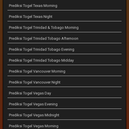
Prediksi Togel Texas Morning
Prediksi Togel Texas Night
Prediksi Togel Trinidad & Tobago Morning
Prediksi Togel Trinidad Tobago Afternoon
Prediksi Togel Trinidad Tobago Evening
Prediksi Togel Trinidad Tobago Midday
Prediksi Togel Vancouver Morning
Prediksi Togel Vancouver Night
Prediksi Togel Vegas Day
Prediksi Togel Vegas Evening
Prediksi Togel Vegas Midnight
Prediksi Togel Vegas Morning