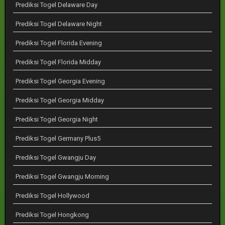
Prediksi Togel Delaware Day
Prediksi Togel Delaware Night
Prediksi Togel Florida Evening
Prediksi Togel Florida Midday
Prediksi Togel Georgia Evening
Prediksi Togel Georgia Midday
Prediksi Togel Georgia Night
Prediksi Togel Germany Plus5
Prediksi Togel Gwangju Day
Prediksi Togel Gwangju Morning
Prediksi Togel Hollywood
Prediksi Togel Hongkong