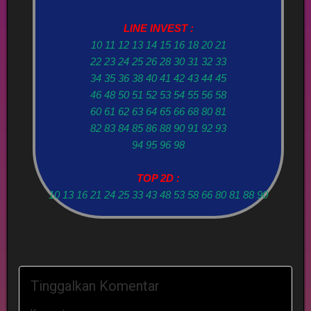
LINE INVEST :
10 11 12 13 14 15 16 18 20 21
22 23 24 25 26 28 30 31 32 33
34 35 36 38 40 41 42 43 44 45
46 48 50 51 52 53 54 55 56 58
60 61 62 63 64 65 66 68 80 81
82 83 84 85 86 88 90 91 92 93
94 95 96 98
TOP 2D :
10 13 16 21 24 25 33 43 48 53 58 66 80 81 88 90
Tinggalkan Komentar