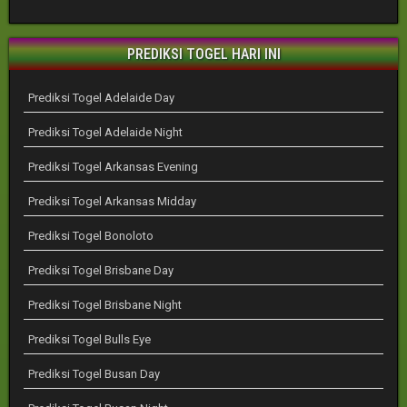
PREDIKSI TOGEL HARI INI
Prediksi Togel Adelaide Day
Prediksi Togel Adelaide Night
Prediksi Togel Arkansas Evening
Prediksi Togel Arkansas Midday
Prediksi Togel Bonoloto
Prediksi Togel Brisbane Day
Prediksi Togel Brisbane Night
Prediksi Togel Bulls Eye
Prediksi Togel Busan Day