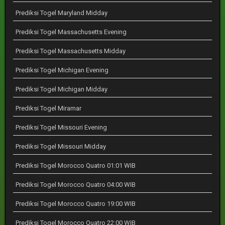
Prediksi Togel Maryland Midday
Prediksi Togel Massachusetts Evening
Prediksi Togel Massachusetts Midday
Prediksi Togel Michigan Evening
Prediksi Togel Michigan Midday
Prediksi Togel Miramar
Prediksi Togel Missouri Evening
Prediksi Togel Missouri Midday
Prediksi Togel Morocco Quatro 01:01 WIB
Prediksi Togel Morocco Quatro 04:00 WIB
Prediksi Togel Morocco Quatro 19:00 WIB
Prediksi Togel Morocco Quatro 22:00 WIB