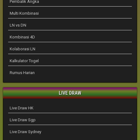
Pembalik Angka
Multi Kombinasi
LN vs DN
Kombinasi 4D
Kolaborasi LN
Kalkulator Togel
Rumus Harian
LIVE DRAW
Live Draw HK
Live Draw Sgp
Live Draw Sydney