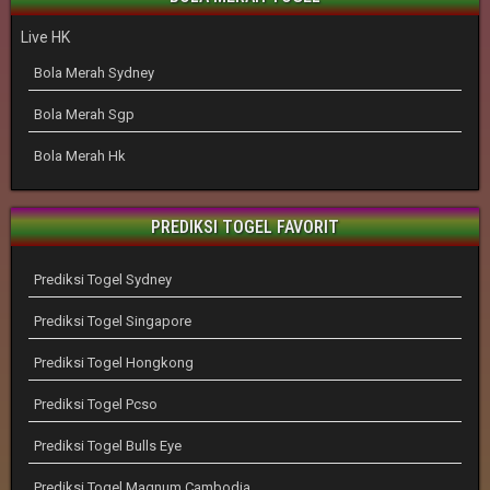
Live HK
Bola Merah Sydney
Bola Merah Sgp
Bola Merah Hk
PREDIKSI TOGEL FAVORIT
Prediksi Togel Sydney
Prediksi Togel Singapore
Prediksi Togel Hongkong
Prediksi Togel Pcso
Prediksi Togel Bulls Eye
Prediksi Togel Magnum Cambodia