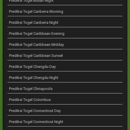
Prediksi Togel Busan Night
Prediksi Togel Canberra Morning
Prediksi Togel Canberra Night
Prediksi Togel Caribbean Evening
Prediksi Togel Caribbean Midday
Prediksi Togel Caribbean Sunset
Prediksi Togel Chengdu Day
Prediksi Togel Chengdu Night
Prediksi Togel Chinapools
Prediksi Togel Colombus
Prediksi Togel Connecticut Day
Prediksi Togel Connecticut Night