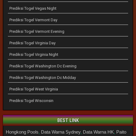
Prediksi Togel Vegas Night
Prediksi Togel Vermont Day
Prediksi Togel Vermont Evening
Prediksi Togel Virginia Day
Prediksi Togel Virginia Night
Prediksi Togel Washington Dc Evening
Prediksi Togel Washington Dc Midday
Prediksi Togel West Virginia
Prediksi Togel Wisconsin
BEST LINK
Hongkong Pools
,
Data Warna Sydney
,
Data Warna HK
,
Paito