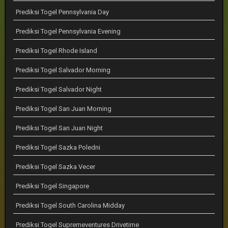
Prediksi Togel Pennsylvania Day
Prediksi Togel Pennsylvania Evening
Prediksi Togel Rhode Island
Prediksi Togel Salvador Morning
Prediksi Togel Salvador Night
Prediksi Togel San Juan Morning
Prediksi Togel San Juan Night
Prediksi Togel Sazka Poledni
Prediksi Togel Sazka Vecer
Prediksi Togel Singapore
Prediksi Togel South Carolina Midday
Prediksi Togel Supremeventures Drivetime