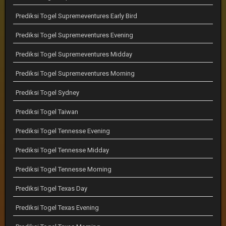
Prediksi Togel Supremeventures Early Bird
Prediksi Togel Supremeventures Evening
Prediksi Togel Supremeventures Midday
Prediksi Togel Supremeventures Morning
Prediksi Togel Sydney
Prediksi Togel Taiwan
Prediksi Togel Tennesse Evening
Prediksi Togel Tennesse Midday
Prediksi Togel Tennesse Morning
Prediksi Togel Texas Day
Prediksi Togel Texas Evening