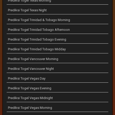
Prediksi Togel Texas Morning
Prediksi Togel Texas Night
Prediksi Togel Trinidad & Tobago Morning
Prediksi Togel Trinidad Tobago Afternoon
Prediksi Togel Trinidad Tobago Evening
Prediksi Togel Trinidad Tobago Midday
Prediksi Togel Vancouver Morning
Prediksi Togel Vancouver Night
Prediksi Togel Vegas Day
Prediksi Togel Vegas Evening
Prediksi Togel Vegas Midnight
Prediksi Togel Vegas Morning