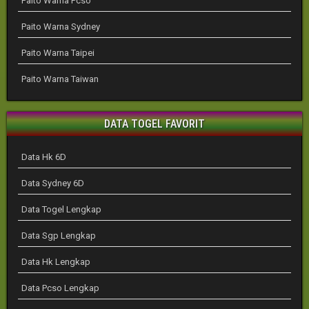
Paito Warna Pcso
Paito Warna Sydney
Paito Warna Taipei
Paito Warna Taiwan
DATA TOGEL FAVORIT
Data Hk 6D
Data Sydney 6D
Data Togel Lengkap
Data Sgp Lengkap
Data Hk Lengkap
Data Pcso Lengkap