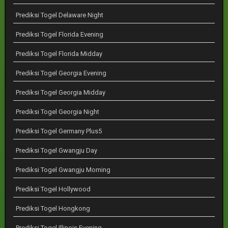
Prediksi Togel Delaware Night
Prediksi Togel Florida Evening
Prediksi Togel Florida Midday
Prediksi Togel Georgia Evening
Prediksi Togel Georgia Midday
Prediksi Togel Georgia Night
Prediksi Togel Germany Plus5
Prediksi Togel Gwangju Day
Prediksi Togel Gwangju Morning
Prediksi Togel Hollywood
Prediksi Togel Hongkong
Prediksi Togel Illinois Evening