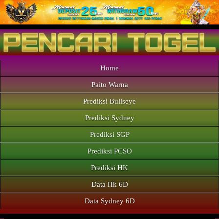
Home
Paito Warna
Prediksi Bullseye
Prediksi Sydney
Prediksi SGP
Prediksi PCSO
Prediksi HK
Data Hk 6D
Data Sydney 6D