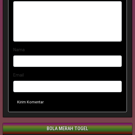
Nama
Email
Kirim Komentar
BOLA MERAH TOGEL