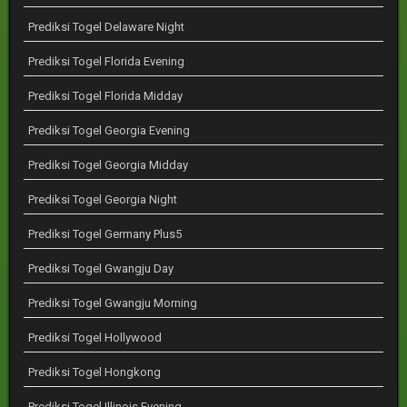
Prediksi Togel Delaware Night
Prediksi Togel Florida Evening
Prediksi Togel Florida Midday
Prediksi Togel Georgia Evening
Prediksi Togel Georgia Midday
Prediksi Togel Georgia Night
Prediksi Togel Germany Plus5
Prediksi Togel Gwangju Day
Prediksi Togel Gwangju Morning
Prediksi Togel Hollywood
Prediksi Togel Hongkong
Prediksi Togel Illinois Evening