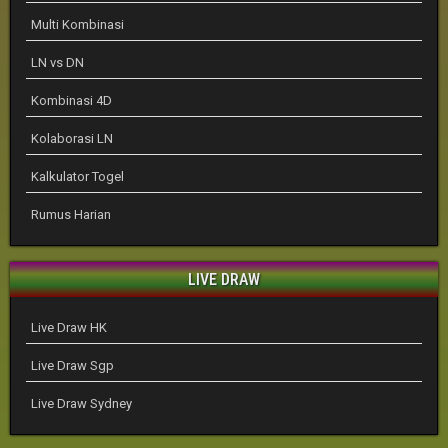
Multi Kombinasi
LN vs DN
Kombinasi 4D
Kolaborasi LN
Kalkulator Togel
Rumus Harian
LIVE DRAW
Live Draw HK
Live Draw Sgp
Live Draw Sydney