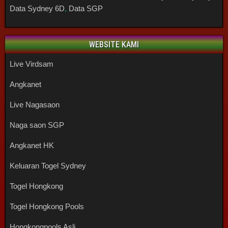
Data Sydney 6D
,
Data SGP
WEBSITE KAMI
Live Virdsam
Angkanet
Live Nagasaon
Naga saon SGP
Angkanet HK
Keluaran Togel Sydney
Togel Hongkong
Togel Hongkong Pools
Hongkongpools Asli