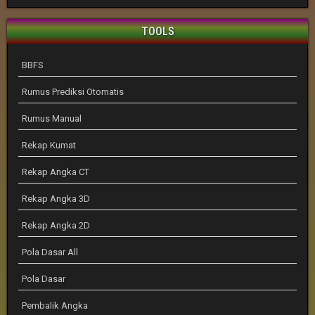
TOOLS
BBFS
Rumus Prediksi Otomatis
Rumus Manual
Rekap Kumat
Rekap Angka CT
Rekap Angka 3D
Rekap Angka 2D
Pola Dasar All
Pola Dasar
Pembalik Angka