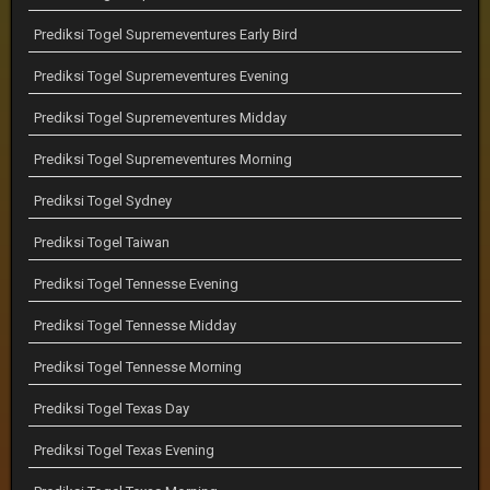
Prediksi Togel Supremeventures Early Bird
Prediksi Togel Supremeventures Evening
Prediksi Togel Supremeventures Midday
Prediksi Togel Supremeventures Morning
Prediksi Togel Sydney
Prediksi Togel Taiwan
Prediksi Togel Tennesse Evening
Prediksi Togel Tennesse Midday
Prediksi Togel Tennesse Morning
Prediksi Togel Texas Day
Prediksi Togel Texas Evening