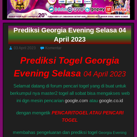
Prediksi Georgia Evening Selasa 04
April 2023
03 April 2023
Komentar
Prediksi Togel Georgia
Evening Selasa
04 April 2023
Selamat datang di forum pencari togel yang di buat untuk
berkumpul nya master2 togel all sobat bisa mengakses web
ini dgn mesin pencarian
google.com
atau
google.co.id
dengan mengetik
PENCARITOGEL ATAU PENCARI
TOGEL
membahas pengeluaran dan prediksi togel
Georgia Evening