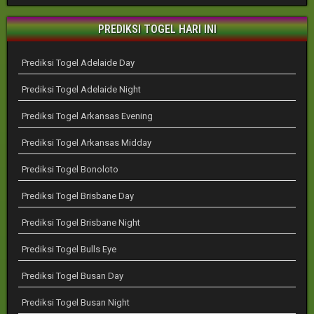
PREDIKSI TOGEL HARI INI
Prediksi Togel Adelaide Day
Prediksi Togel Adelaide Night
Prediksi Togel Arkansas Evening
Prediksi Togel Arkansas Midday
Prediksi Togel Bonoloto
Prediksi Togel Brisbane Day
Prediksi Togel Brisbane Night
Prediksi Togel Bulls Eye
Prediksi Togel Busan Day
Prediksi Togel Busan Night