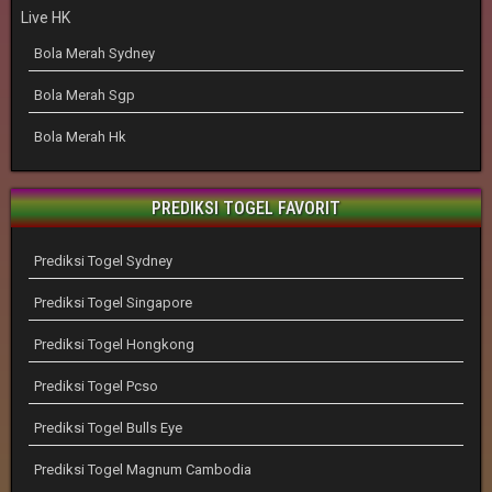
Live HK
Bola Merah Sydney
Bola Merah Sgp
Bola Merah Hk
PREDIKSI TOGEL FAVORIT
Prediksi Togel Sydney
Prediksi Togel Singapore
Prediksi Togel Hongkong
Prediksi Togel Pcso
Prediksi Togel Bulls Eye
Prediksi Togel Magnum Cambodia