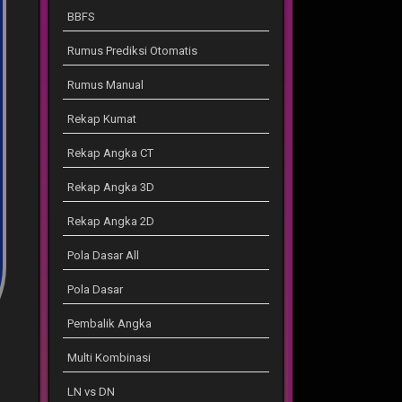
BBFS
Rumus Prediksi Otomatis
Rumus Manual
Rekap Kumat
Rekap Angka CT
Rekap Angka 3D
Rekap Angka 2D
Pola Dasar All
Pola Dasar
Pembalik Angka
Multi Kombinasi
LN vs DN