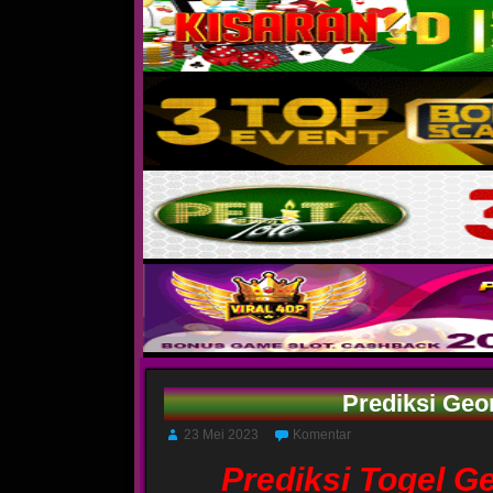
Prediksi Geo
23 Mei 2023
Komentar
Prediksi Togel G