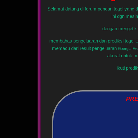
Selamat datang di forum pencari togel yang 
ini dgn mesi
dengan mengeti
membahas pengeluaran dan prediksi togel
G
memacu dari result pengeluaran
Georgia Ev
akurat untuk me
ikuti pred
PRE