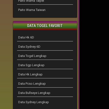
Paito Warna Taipei
Paito Warna Taiwan
DATA TOGEL FAVORIT
Data Hk 6D
Data Sydney 6D
Data Togel Lengkap
Data Sgp Lengkap
Data Hk Lengkap
Data Pcso Lengkap
Data Bullseye Lengkap
Data Sydney Lengkap