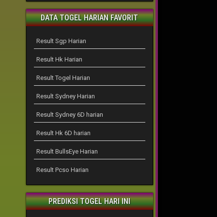
DATA TOGEL HARIAN FAVORIT
Result Sgp Harian
Result Hk Harian
Result Togel Harian
Result Sydney Harian
Result Sydney 6D harian
Result Hk 6D harian
Result BullsEye Harian
Result Pcso Harian
PREDIKSI TOGEL HARI INI