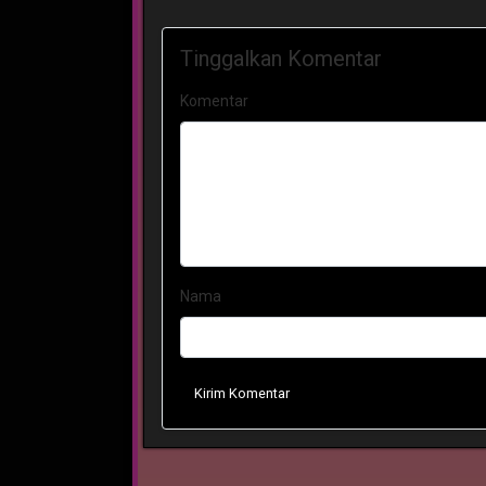
Tinggalkan Komentar
Komentar
Nama
Kirim Komentar