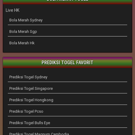
Live HK
Bola Merah Sydney
Bola Merah Sgp
Bola Merah Hk
PREDIKSI TOGEL FAVORIT
Prediksi Togel Sydney
Prediksi Togel Singapore
Prediksi Togel Hongkong
Prediksi Togel Pcso
Prediksi Togel Bulls Eye
Prediksi Togel Magnum Cambodia