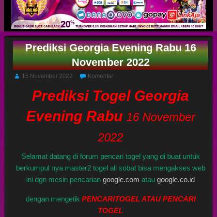
Prediksi Georgia Evening Rabu 16
November 2022
15 November 2022
Komentar
Prediksi Togel Georgia
Evening Rabu
16 November
2022
Selamat datang di forum pencari togel yang di buat untuk
berkumpul nya master2 togel all sobat bisa mengakses web
ini dgn mesin pencarian
google.com
atau
google.co.id
dengan mengetik
PENCARITOGEL ATAU PENCARI
TOGEL