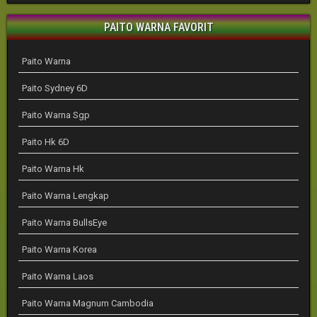
PAITO WARNA FAVORIT
Paito Warna
Paito Sydney 6D
Paito Warna Sgp
Paito Hk 6D
Paito Warna Hk
Paito Warna Lengkap
Paito Warna BullsEye
Paito Warna Korea
Paito Warna Laos
Paito Warna Magnum Cambodia