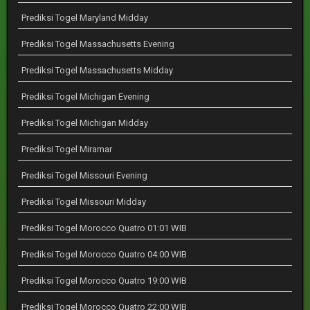
Prediksi Togel Maryland Midday
Prediksi Togel Massachusetts Evening
Prediksi Togel Massachusetts Midday
Prediksi Togel Michigan Evening
Prediksi Togel Michigan Midday
Prediksi Togel Miramar
Prediksi Togel Missouri Evening
Prediksi Togel Missouri Midday
Prediksi Togel Morocco Quatro 01:01 WIB
Prediksi Togel Morocco Quatro 04:00 WIB
Prediksi Togel Morocco Quatro 19:00 WIB
Prediksi Togel Morocco Quatro 22:00 WIB