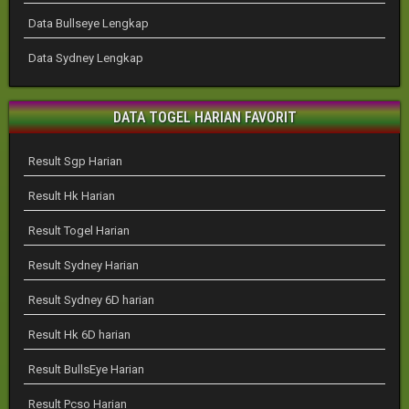
Data Bullseye Lengkap
Data Sydney Lengkap
DATA TOGEL HARIAN FAVORIT
Result Sgp Harian
Result Hk Harian
Result Togel Harian
Result Sydney Harian
Result Sydney 6D harian
Result Hk 6D harian
Result BullsEye Harian
Result Pcso Harian