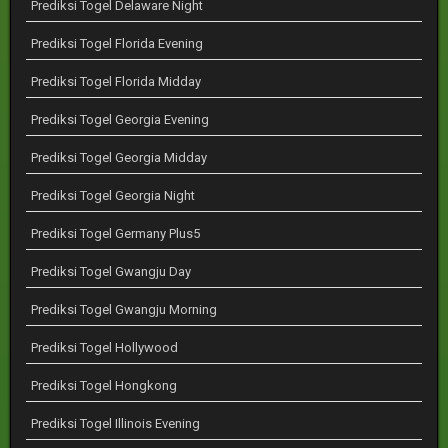
Prediksi Togel Delaware Night
Prediksi Togel Florida Evening
Prediksi Togel Florida Midday
Prediksi Togel Georgia Evening
Prediksi Togel Georgia Midday
Prediksi Togel Georgia Night
Prediksi Togel Germany Plus5
Prediksi Togel Gwangju Day
Prediksi Togel Gwangju Morning
Prediksi Togel Hollywood
Prediksi Togel Hongkong
Prediksi Togel Illinois Evening