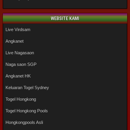
WEBSITE KAMI
Live Virdsam
Angkanet
Live Nagasaon
Naga saon SGP
Angkanet HK
Keluaran Togel Sydney
Togel Hongkong
Togel Hongkong Pools
Hongkongpools Asli