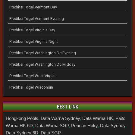
Prediksi Togel Vermont Day
Prediksi Togel Vermont Evening
Prediksi Togel Virginia Day
Prediksi Togel Virginia Night
Prediksi Togel Washington Dc Evening
Prediksi Togel Washington Dc Midday
Prediksi Togel West Virginia
Prediksi Togel Wisconsin
BEST LINK
Hongkong Pools
,
Data Warna Sydney
,
Data Warna HK
,
Paito
Warna HK 6D
,
Data Warna SGP
,
Pencari Hoky
,
Data Sydney
,
Data Sydney 6D
,
Data SGP