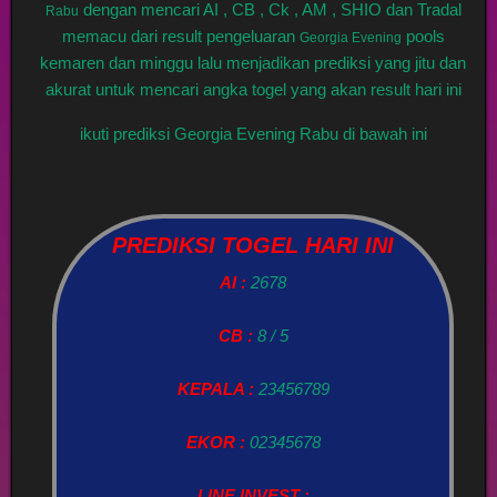
dengan mencari AI , CB , Ck , AM , SHIO dan Tradal
Rabu
memacu dari result pengeluaran
pools
Georgia Evening
kemaren dan minggu lalu menjadikan prediksi yang jitu dan
akurat untuk mencari angka togel yang akan result hari ini
ikuti prediksi Georgia Evening Rabu di bawah ini
PREDIKSI TOGEL HARI INI
AI :
2678
CB :
8 / 5
KEPALA :
23456789
EKOR :
02345678
LINE INVEST :