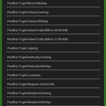
Prediksi Togel Illinois Midday
Prediksi Togel Indiana Evening
Prediksi Togel Indiana Midday
Prediksi Togel Ireland Daily Million 04:00 WIB
Prediksi Togel Ireland Daily Million 21:00 WIB
Prediksi Togel Jinjiang
Prediksi Togel Kentucky Evening
Prediksi Togel Kentucky Midday
Prediksi Togel Louisiana
Prediksi Togel Magnum Cambodia
Prediksi Togel Maryland Evening
Prediksi Togel Maryland Midday