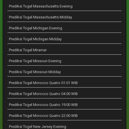
Prediksi Togel Massachusetts Evening
Prediksi Togel Massachusetts Midday
Prediksi Togel Michigan Evening
Prediksi Togel Michigan Midday
Prediksi Togel Miramar
Prediksi Togel Missouri Evening
Prediksi Togel Missouri Midday
Prediksi Togel Morocco Quatro 01:01 WIB
Prediksi Togel Morocco Quatro 04:00 WIB
Prediksi Togel Morocco Quatro 19:00 WIB
Prediksi Togel Morocco Quatro 22:00 WIB
Prediksi Togel New Jersey Evening