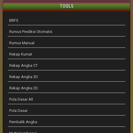
TOOLS
BBFS
Rumus Prediksi Otomatis
Rumus Manual
Rekap Kumat
Rekap Angka CT
Rekap Angka 3D
Rekap Angka 2D
Pola Dasar All
Pola Dasar
Pembalik Angka