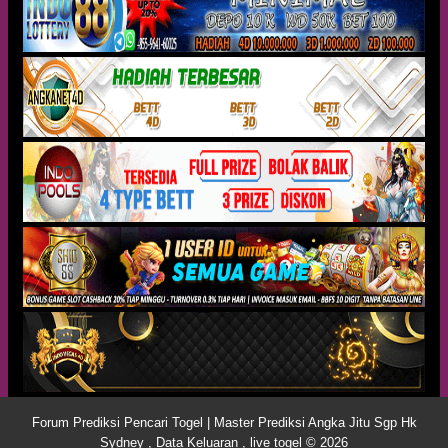
Forum Prediksi Pencari Togel | Master Prediksi Angka Jitu Sgp Hk
Sydney , Data Keluaran , live togel © 2026