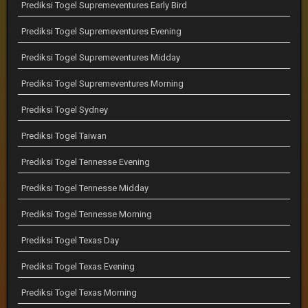
Prediksi Togel Supremeventures Early Bird
Prediksi Togel Supremeventures Evening
Prediksi Togel Supremeventures Midday
Prediksi Togel Supremeventures Morning
Prediksi Togel Sydney
Prediksi Togel Taiwan
Prediksi Togel Tennesse Evening
Prediksi Togel Tennesse Midday
Prediksi Togel Tennesse Morning
Prediksi Togel Texas Day
Prediksi Togel Texas Evening
Prediksi Togel Texas Morning