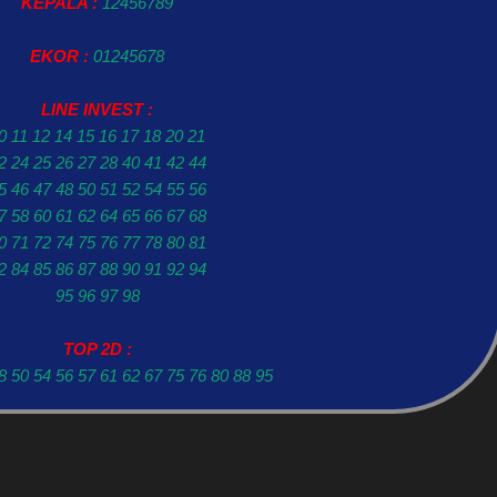
KEPALA :
12456789
EKOR :
01245678
LINE INVEST :
0 11 12 14 15 16 17 18 20 21
2 24 25 26 27 28 40 41 42 44
5 46 47 48 50 51 52 54 55 56
7 58 60 61 62 64 65 66 67 68
0 71 72 74 75 76 77 78 80 81
2 84 85 86 87 88 90 91 92 94
95 96 97 98
TOP 2D :
8 50 54 56 57 61 62 67 75 76 80 88 95