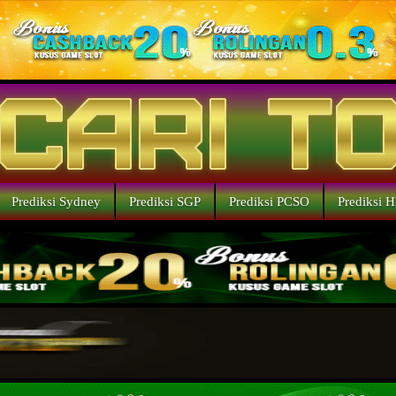
Prediksi Sydney
Prediksi SGP
Prediksi PCSO
Prediksi 