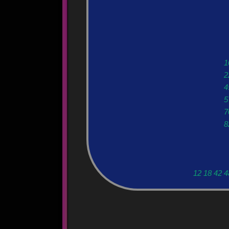
1
2
4
5
7
8
12 18 42 4