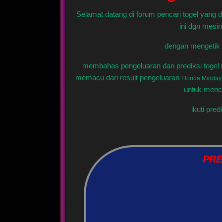
Selamat datang di forum pencari togel yang 
ini dgn mesi
dengan mengeti
membahas pengeluaran dan prediksi togel
memacu dari result pengeluaran
Florida Midday
untuk menca
ikuti pre
PRE