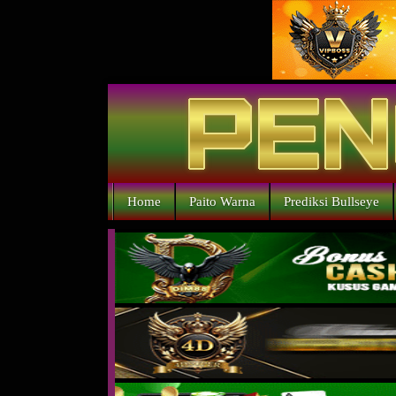
Home
Paito Warna
Prediksi Bullseye