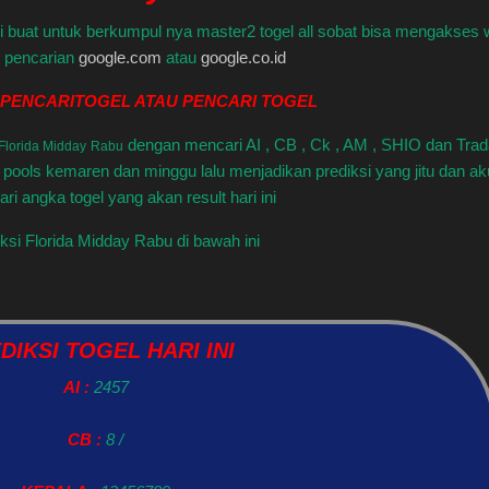
di buat untuk berkumpul nya master2 togel all sobat bisa mengakses
n pencarian
google.com
atau
google.co.id
k
PENCARITOGEL ATAU PENCARI TOGEL
dengan mencari AI , CB , Ck , AM , SHIO dan Trad
Florida Midday
Rabu
pools kemaren dan minggu lalu menjadikan prediksi yang jitu dan ak
ri angka togel yang akan result hari ini
diksi Florida Midday Rabu di bawah ini
DIKSI TOGEL HARI INI
AI :
2457
CB :
8 /