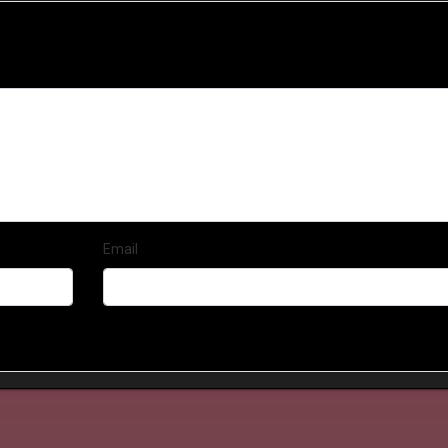
Email