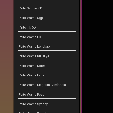
Paito Sydney 6D
Paito Warna Sgp
Paito Hk 6D
Paito Warna Hk
Paito Warna Lengkap
Paito Warna BullsEye
Paito Warna Korea
Paito Warna Laos
Paito Warna Magnum Cambodia
Paito Warna Pcso
Paito Warna Sydney