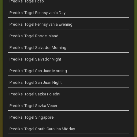
Prediksi Togel Pcso
Prediksi Togel Pennsylvania Day
Prediksi Togel Pennsylvania Evening
Prediksi Togel Rhode Island
Prediksi Togel Salvador Morning
Prediksi Togel Salvador Night
Prediksi Togel San Juan Morning
Prediksi Togel San Juan Night
Prediksi Togel Sazka Poledni
Prediksi Togel Sazka Vecer
Prediksi Togel Singapore
Prediksi Togel South Carolina Midday