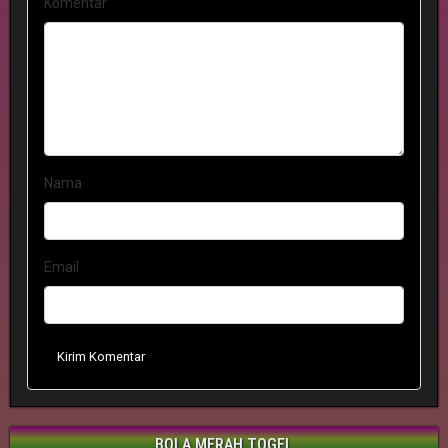
Komentar
Nama
Email
Kirim Komentar
BOLA MERAH TOGEL