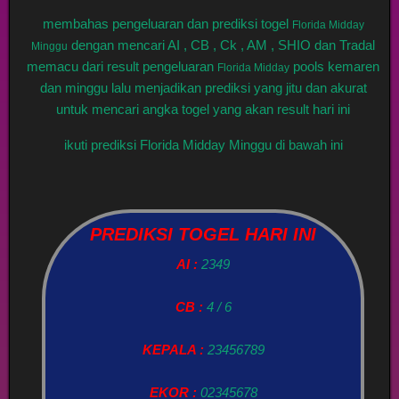
membahas pengeluaran dan prediksi togel
Florida Midday
dengan mencari AI , CB , Ck , AM , SHIO dan Tradal
Minggu
memacu dari result pengeluaran
pools kemaren
Florida Midday
dan minggu lalu menjadikan prediksi yang jitu dan akurat
untuk mencari angka togel yang akan result hari ini
ikuti prediksi Florida Midday Minggu di bawah ini
PREDIKSI TOGEL HARI INI
AI :
2349
CB :
4 / 6
KEPALA :
23456789
EKOR :
02345678