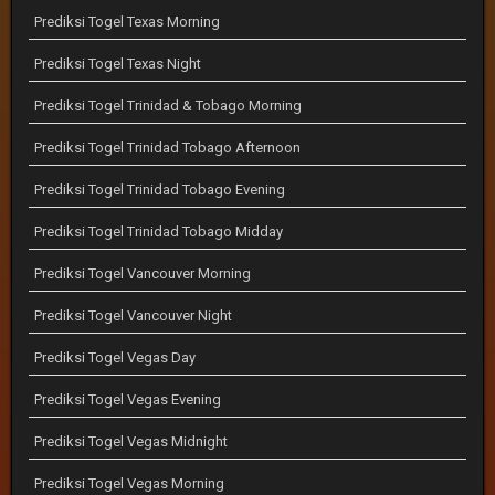
Prediksi Togel Texas Morning
Prediksi Togel Texas Night
Prediksi Togel Trinidad & Tobago Morning
Prediksi Togel Trinidad Tobago Afternoon
Prediksi Togel Trinidad Tobago Evening
Prediksi Togel Trinidad Tobago Midday
Prediksi Togel Vancouver Morning
Prediksi Togel Vancouver Night
Prediksi Togel Vegas Day
Prediksi Togel Vegas Evening
Prediksi Togel Vegas Midnight
Prediksi Togel Vegas Morning