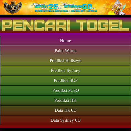
Home
Paito Warna
Prediksi Bullseye
Prediksi Sydney
Prediksi SGP
Prediksi PCSO
Prediksi HK
Data Hk 6D
Data Sydney 6D