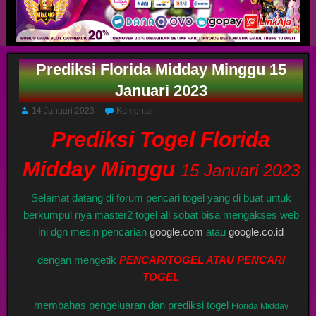
Prediksi Florida Midday Minggu 15
Januari 2023
14 Januari 2023
Komentar
Prediksi Togel Florida
Midday Minggu
15 Januari 2023
Selamat datang di forum pencari togel yang di buat untuk
berkumpul nya master2 togel all sobat bisa mengakses web
ini dgn mesin pencarian
google.com
atau
google.co.id
dengan mengetik
PENCARITOGEL ATAU PENCARI
TOGEL
membahas pengeluaran dan prediksi togel
Florida Midday