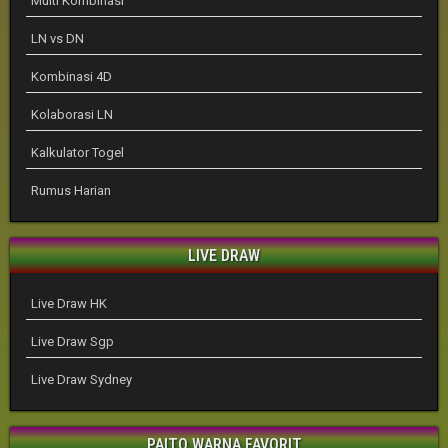
Multi Kombinasi
LN vs DN
Kombinasi 4D
Kolaborasi LN
Kalkulator Togel
Rumus Harian
LIVE DRAW
Live Draw HK
Live Draw Sgp
Live Draw Sydney
PAITO WARNA FAVORIT