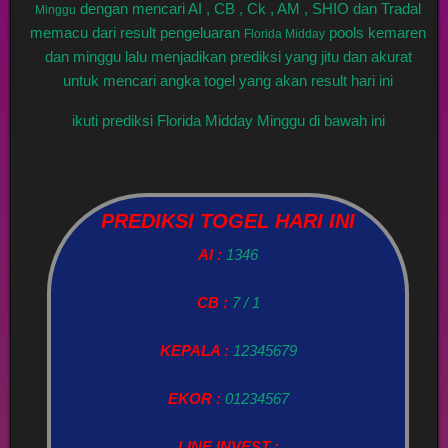
dengan mencari AI , CB , Ck , AM , SHIO dan Tradal
Minggu
memacu dari result pengeluaran
pools kemaren
Florida Midday
dan minggu lalu menjadikan prediksi yang jitu dan akurat
untuk mencari angka togel yang akan result hari ini
ikuti prediksi Florida Midday Minggu di bawah ini
PREDIKSI TOGEL HARI INI
AI :
1346
CB :
7 / 1
KEPALA :
12345679
EKOR :
01234567
LINE INVEST :