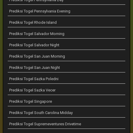
Prediksi Togel Pennsylvania Evening
Prediksi Togel Rhode Island
Prediksi Togel Salvador Morning
Prediksi Togel Salvador Night
Prediksi Togel San Juan Morning
Prediksi Togel San Juan Night
Prediksi Togel Sazka Poledni
Prediksi Togel Sazka Vecer
Prediksi Togel Singapore
Prediksi Togel South Carolina Midday
Prediksi Togel Supremeventures Drivetime