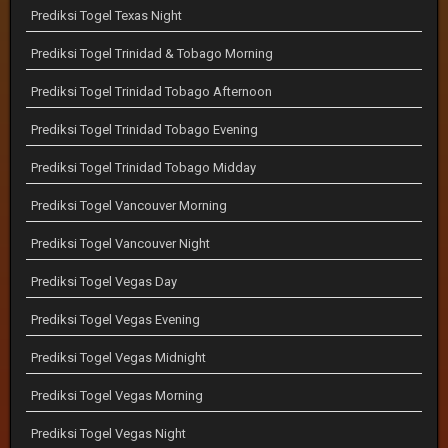
Prediksi Togel Texas Night
Prediksi Togel Trinidad & Tobago Morning
Prediksi Togel Trinidad Tobago Afternoon
Prediksi Togel Trinidad Tobago Evening
Prediksi Togel Trinidad Tobago Midday
Prediksi Togel Vancouver Morning
Prediksi Togel Vancouver Night
Prediksi Togel Vegas Day
Prediksi Togel Vegas Evening
Prediksi Togel Vegas Midnight
Prediksi Togel Vegas Morning
Prediksi Togel Vegas Night