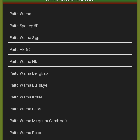
Paito Warna
Paito Sydney 6D
Paito Warna Sgp
Paito Hk 6D
Paito Warna Hk
Paito Warna Lengkap
Paito Warna BullsEye
Paito Warna Korea
Paito Warna Laos
Paito Warna Magnum Cambodia
Paito Warna Pcso