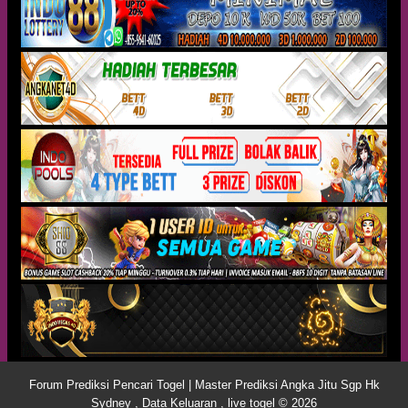
Forum Prediksi Pencari Togel | Master Prediksi Angka Jitu Sgp Hk
Sydney , Data Keluaran , live togel © 2026