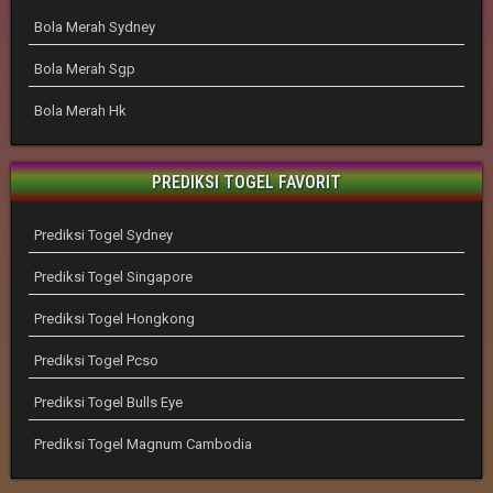
Bola Merah Sydney
Bola Merah Sgp
Bola Merah Hk
PREDIKSI TOGEL FAVORIT
Prediksi Togel Sydney
Prediksi Togel Singapore
Prediksi Togel Hongkong
Prediksi Togel Pcso
Prediksi Togel Bulls Eye
Prediksi Togel Magnum Cambodia