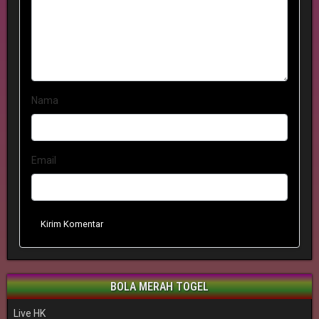
Nama
Email
Kirim Komentar
BOLA MERAH TOGEL
Live HK