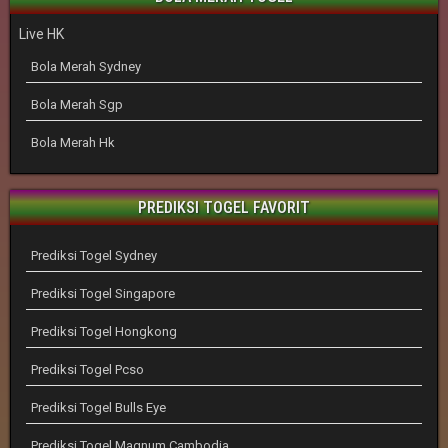
Live HK
Bola Merah Sydney
Bola Merah Sgp
Bola Merah Hk
PREDIKSI TOGEL FAVORIT
Prediksi Togel Sydney
Prediksi Togel Singapore
Prediksi Togel Hongkong
Prediksi Togel Pcso
Prediksi Togel Bulls Eye
Prediksi Togel Magnum Cambodia