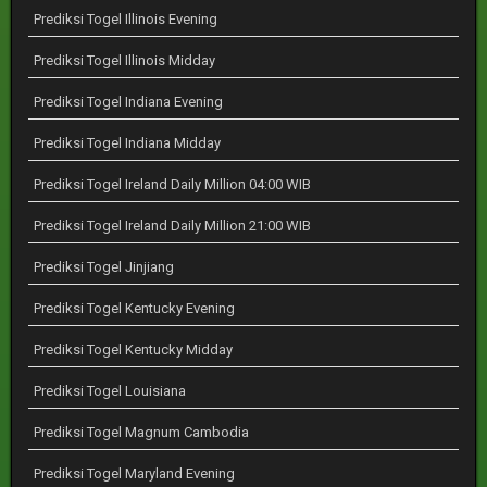
Prediksi Togel Illinois Evening
Prediksi Togel Illinois Midday
Prediksi Togel Indiana Evening
Prediksi Togel Indiana Midday
Prediksi Togel Ireland Daily Million 04:00 WIB
Prediksi Togel Ireland Daily Million 21:00 WIB
Prediksi Togel Jinjiang
Prediksi Togel Kentucky Evening
Prediksi Togel Kentucky Midday
Prediksi Togel Louisiana
Prediksi Togel Magnum Cambodia
Prediksi Togel Maryland Evening