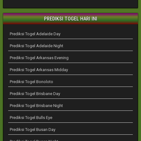
PREDIKSI TOGEL HARI INI
Prediksi Togel Adelaide Day
Prediksi Togel Adelaide Night
Prediksi Togel Arkansas Evening
Prediksi Togel Arkansas Midday
Prediksi Togel Bonoloto
Prediksi Togel Brisbane Day
Prediksi Togel Brisbane Night
Prediksi Togel Bulls Eye
Prediksi Togel Busan Day