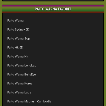
PAITO WARNA FAVORIT
Paito Warna
Paito Sydney 6D
Paito Warna Sgp
Paito Hk 6D
Paito Warna Hk
Paito Warna Lengkap
Paito Warna BullsEye
Paito Warna Korea
Paito Warna Laos
Paito Warna Magnum Cambodia