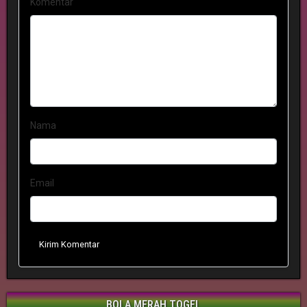
Komentar
Nama
Email
Kirim Komentar
BOLA MERAH TOGEL