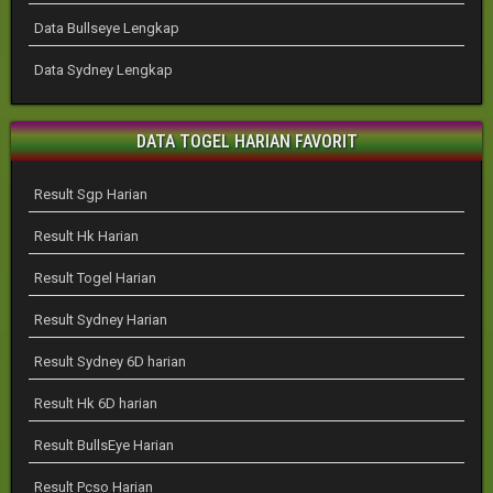
Data Bullseye Lengkap
Data Sydney Lengkap
DATA TOGEL HARIAN FAVORIT
Result Sgp Harian
Result Hk Harian
Result Togel Harian
Result Sydney Harian
Result Sydney 6D harian
Result Hk 6D harian
Result BullsEye Harian
Result Pcso Harian