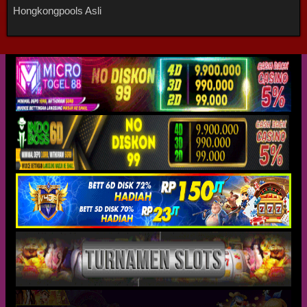
Hongkongpools Asli