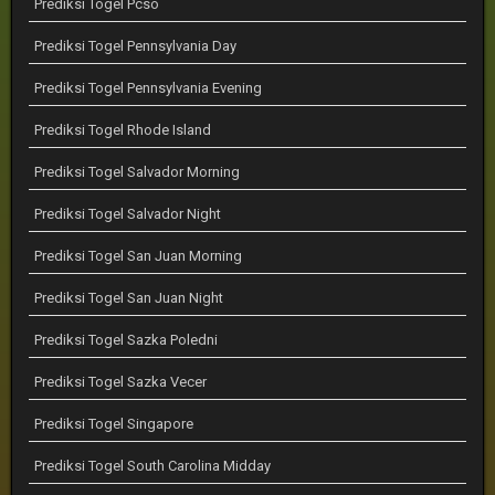
Prediksi Togel Pcso
Prediksi Togel Pennsylvania Day
Prediksi Togel Pennsylvania Evening
Prediksi Togel Rhode Island
Prediksi Togel Salvador Morning
Prediksi Togel Salvador Night
Prediksi Togel San Juan Morning
Prediksi Togel San Juan Night
Prediksi Togel Sazka Poledni
Prediksi Togel Sazka Vecer
Prediksi Togel Singapore
Prediksi Togel South Carolina Midday