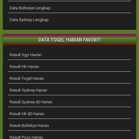
Data Bullseye Lengkap
Data Sydney Lengkap
DATA TOGEL HARIAN FAVORIT
Result Sgp Harian
Result Hk Harian
Result Togel Harian
Result Sydney Harian
Result Sydney 6D harian
Result Hk 6D harian
Result BullsEye Harian
Result Pcso Harian