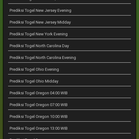
Prediksi Togel New Jersey Evening
Prediksi Togel New Jersey Midday
Prediksi Togel New York Evening
Prediksi Togel North Carolina Day
Prediksi Togel North Carolina Evening
Prediksi Togel Ohio Evening
Prediksi Togel Ohio Midday
Prediksi Togel Oregon 04:00 WIB
Prediksi Togel Oregon 07:00 WIB
Prediksi Togel Oregon 10:00 WIB
Prediksi Togel Oregon 13:00 WIB