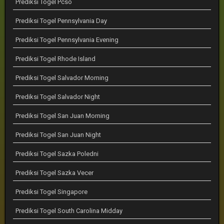
Prediksi Togel Pcso
Prediksi Togel Pennsylvania Day
Prediksi Togel Pennsylvania Evening
Prediksi Togel Rhode Island
Prediksi Togel Salvador Morning
Prediksi Togel Salvador Night
Prediksi Togel San Juan Morning
Prediksi Togel San Juan Night
Prediksi Togel Sazka Poledni
Prediksi Togel Sazka Vecer
Prediksi Togel Singapore
Prediksi Togel South Carolina Midday