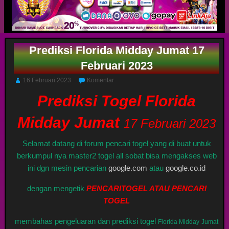
Prediksi Florida Midday Jumat 17
Februari 2023
16 Februari 2023
Komentar
Prediksi Togel Florida
Midday Jumat
17 Februari 2023
Selamat datang di forum pencari togel yang di buat untuk
berkumpul nya master2 togel all sobat bisa mengakses web
ini dgn mesin pencarian
google.com
atau
google.co.id
dengan mengetik
PENCARITOGEL ATAU PENCARI
TOGEL
membahas pengeluaran dan prediksi togel
Florida Midday
Jumat