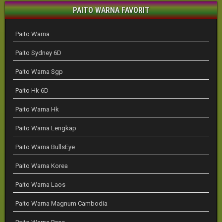
PAITO WARNA FAVORIT
Paito Warna
Paito Sydney 6D
Paito Warna Sgp
Paito Hk 6D
Paito Warna Hk
Paito Warna Lengkap
Paito Warna BullsEye
Paito Warna Korea
Paito Warna Laos
Paito Warna Magnum Cambodia