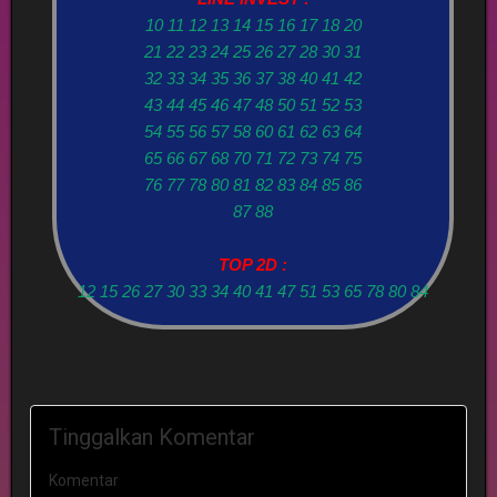
10 11 12 13 14 15 16 17 18 20
21 22 23 24 25 26 27 28 30 31
32 33 34 35 36 37 38 40 41 42
43 44 45 46 47 48 50 51 52 53
54 55 56 57 58 60 61 62 63 64
65 66 67 68 70 71 72 73 74 75
76 77 78 80 81 82 83 84 85 86
87 88
TOP 2D :
12 15 26 27 30 33 34 40 41 47 51 53 65 78 80 84
Tinggalkan Komentar
Komentar