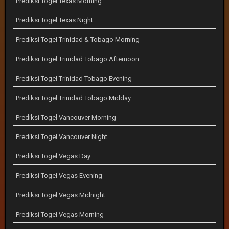
Prediksi Togel Texas Morning
Prediksi Togel Texas Night
Prediksi Togel Trinidad & Tobago Morning
Prediksi Togel Trinidad Tobago Afternoon
Prediksi Togel Trinidad Tobago Evening
Prediksi Togel Trinidad Tobago Midday
Prediksi Togel Vancouver Morning
Prediksi Togel Vancouver Night
Prediksi Togel Vegas Day
Prediksi Togel Vegas Evening
Prediksi Togel Vegas Midnight
Prediksi Togel Vegas Morning