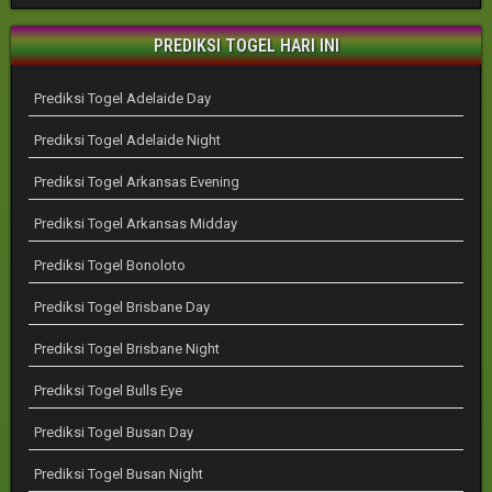
PREDIKSI TOGEL HARI INI
Prediksi Togel Adelaide Day
Prediksi Togel Adelaide Night
Prediksi Togel Arkansas Evening
Prediksi Togel Arkansas Midday
Prediksi Togel Bonoloto
Prediksi Togel Brisbane Day
Prediksi Togel Brisbane Night
Prediksi Togel Bulls Eye
Prediksi Togel Busan Day
Prediksi Togel Busan Night