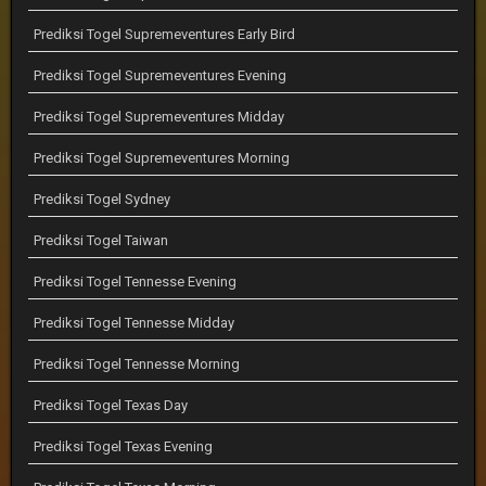
Prediksi Togel Supremeventures Early Bird
Prediksi Togel Supremeventures Evening
Prediksi Togel Supremeventures Midday
Prediksi Togel Supremeventures Morning
Prediksi Togel Sydney
Prediksi Togel Taiwan
Prediksi Togel Tennesse Evening
Prediksi Togel Tennesse Midday
Prediksi Togel Tennesse Morning
Prediksi Togel Texas Day
Prediksi Togel Texas Evening