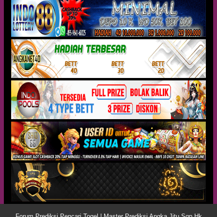
Forum Prediksi Pencari Togel | Master Prediksi Angka Jitu Sgp Hk