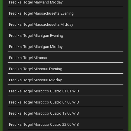
Prediksi Togel Maryland Midday
Prediksi Togel Massachusetts Evening
Prediksi Togel Massachusetts Midday
Prediksi Togel Michigan Evening
Prediksi Togel Michigan Midday
Prediksi Togel Miramar
Prediksi Togel Missouri Evening
Prediksi Togel Missouri Midday
Prediksi Togel Morocco Quatro 01:01 WIB
Prediksi Togel Morocco Quatro 04:00 WIB
Prediksi Togel Morocco Quatro 19:00 WIB
Prediksi Togel Morocco Quatro 22:00 WIB