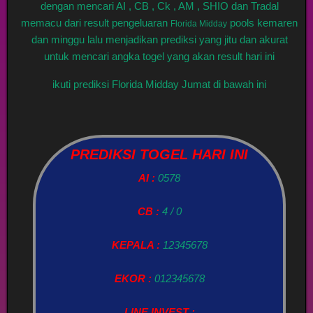
dengan mencari AI , CB , Ck , AM , SHIO dan Tradal
memacu dari result pengeluaran
pools kemaren
Florida Midday
dan minggu lalu menjadikan prediksi yang jitu dan akurat
untuk mencari angka togel yang akan result hari ini
ikuti prediksi Florida Midday Jumat di bawah ini
PREDIKSI TOGEL HARI INI
AI :
0578
CB :
4 / 0
KEPALA :
12345678
EKOR :
012345678
LINE INVEST :